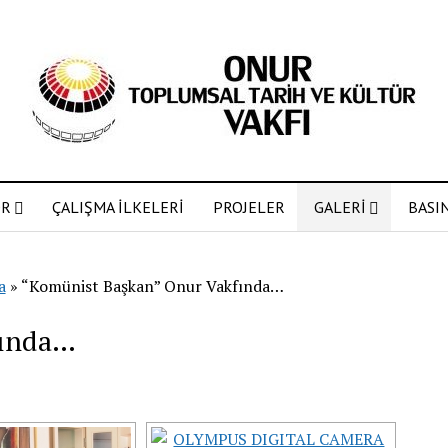
OR
ÇALIŞMA İLKELERİ
PROJELER
GALERİ
BASI
a
»
“Komünist Başkan” Onur Vakfında…
fında…