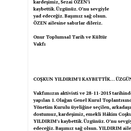
kardeşimiz, Sezai ÖZEN’i
kaybettik. Üzgünüz. O’nu sevgiyle
yad edeceğiz. Başımız sağ olsun.
ÖZEN ailesine sabırlar dileriz.
Onur Toplumsal Tarih ve Kültür
Vakfı
COŞKUN YILDIRIM’I KAYBETTİK… ÜZGÜ
Vakfımızın aktivisti ve 28-11-2015 tarihind
yapılan 1. Olağan Genel Kurul Toplantısın
Yönetim Kurulu üyeliğine seçilen, arkadaş
dostumuz, kardeşimiz, emekli Hâkim Coşk
YILDIRIM’ı kaybettik. Üzgünüz. O’nu sevgi
edeceğiz. Başımız sağ olsun. YILDIRIM ail