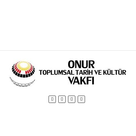
Gizlilik Politikası
I
Çerez Politikası