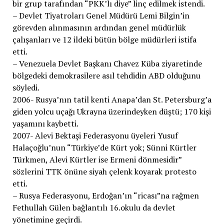
bir grup tarafından “PKK’lı diye” linç edilmek istendi.
– Devlet Tiyatroları Genel Müdürü Lemi Bilgin’in
görevden alınmasının ardından genel müdürlük
çalışanları ve 12 ildeki bütün bölge müdürleri istifa
etti.
– Venezuela Devlet Başkanı Chavez Küba ziyaretinde
bölgedeki demokrasilere asıl tehdidin ABD olduğunu
söyledi.
2006- Rusya’nın tatil kenti Anapa’dan St. Petersburg’a
giden yolcu uçağı Ukrayna üzerindeyken düştü; 170 kişi
yaşamını kaybetti.
2007- Alevi Bektaşi Federasyonu üyeleri Yusuf
Halaçoğlu’nun “Türkiye’de Kürt yok; Sünni Kürtler
Türkmen, Alevi Kürtler ise Ermeni dönmesidir”
sözlerini TTK önüne siyah çelenk koyarak protesto
etti.
– Rusya Federasyonu, Erdoğan’ın “ricası”na rağmen
Fethullah Gülen bağlantılı 16.okulu da devlet
yönetimine geçirdi.