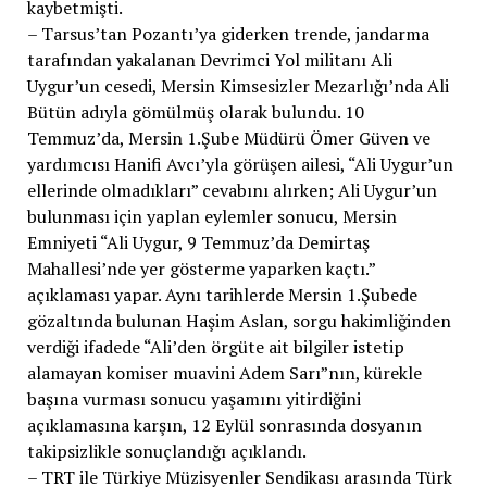
kaybetmişti.
– Tarsus’tan Pozantı’ya giderken trende, jandarma
tarafından yakalanan Devrimci Yol militanı Ali
Uygur’un cesedi, Mersin Kimsesizler Mezarlığı’nda Ali
Bütün adıyla gömülmüş olarak bulundu. 10
Temmuz’da, Mersin 1.Şube Müdürü Ömer Güven ve
yardımcısı Hanifi Avcı’yla görüşen ailesi, “Ali Uygur’un
ellerinde olmadıkları” cevabını alırken; Ali Uygur’un
bulunması için yaplan eylemler sonucu, Mersin
Emniyeti “Ali Uygur, 9 Temmuz’da Demirtaş
Mahallesi’nde yer gösterme yaparken kaçtı.”
açıklaması yapar. Aynı tarihlerde Mersin 1.Şubede
gözaltında bulunan Haşim Aslan, sorgu hakimliğinden
verdiği ifadede “Ali’den örgüte ait bilgiler istetip
alamayan komiser muavini Adem Sarı”nın, kürekle
başına vurması sonucu yaşamını yitirdiğini
açıklamasına karşın, 12 Eylül sonrasında dosyanın
takipsizlikle sonuçlandığı açıklandı.
– TRT ile Türkiye Müzisyenler Sendikası arasında Türk