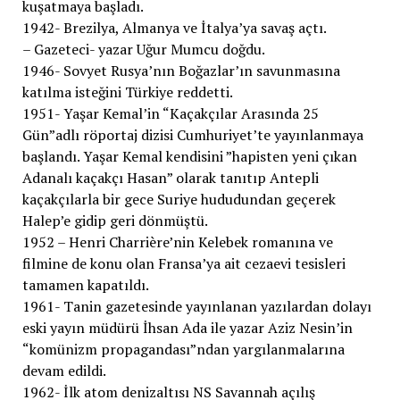
kuşatmaya başladı.
1942- Brezilya, Almanya ve İtalya’ya savaş açtı.
– Gazeteci- yazar Uğur Mumcu doğdu.
1946- Sovyet Rusya’nın Boğazlar’ın savunmasına
katılma isteğini Türkiye reddetti.
1951- Yaşar Kemal’in “Kaçakçılar Arasında 25
Gün”adlı röportaj dizisi Cumhuriyet’te yayınlanmaya
başlandı. Yaşar Kemal kendisini ”hapisten yeni çıkan
Adanalı kaçakçı Hasan” olarak tanıtıp Antepli
kaçakçılarla bir gece Suriye hududundan geçerek
Halep’e gidip geri dönmüştü.
1952 – Henri Charrière’nin Kelebek romanına ve
filmine de konu olan Fransa’ya ait cezaevi tesisleri
tamamen kapatıldı.
1961- Tanin gazetesinde yayınlanan yazılardan dolayı
eski yayın müdürü İhsan Ada ile yazar Aziz Nesin’in
“komünizm propagandası”ndan yargılanmalarına
devam edildi.
1962- İlk atom denizaltısı NS Savannah açılış