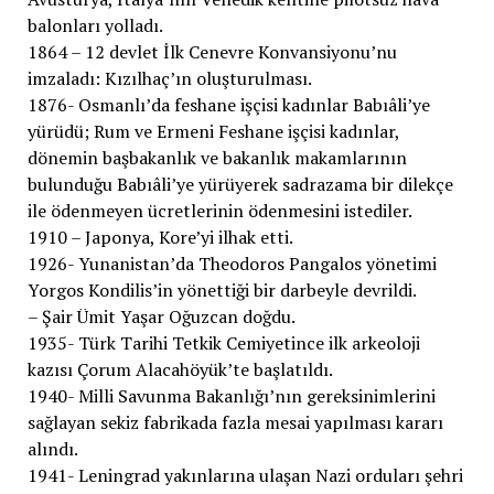
balonları yolladı.
1864 – 12 devlet İlk Cenevre Konvansiyonu’nu
imzaladı: Kızılhaç’ın oluşturulması.
1876- Osmanlı’da feshane işçisi kadınlar Babıâli’ye
yürüdü; Rum ve Ermeni Feshane işçisi kadınlar,
dönemin başbakanlık ve bakanlık makamlarının
bulunduğu Babıâli’ye yürüyerek sadrazama bir dilekçe
ile ödenmeyen ücretlerinin ödenmesini istediler.
1910 – Japonya, Kore’yi ilhak etti.
1926- Yunanistan’da Theodoros Pangalos yönetimi
Yorgos Kondilis’in yönettiği bir darbeyle devrildi.
– Şair Ümit Yaşar Oğuzcan doğdu.
1935- Türk Tarihi Tetkik Cemiyetince ilk arkeoloji
kazısı Çorum Alacahöyük’te başlatıldı.
1940- Milli Savunma Bakanlığı’nın gereksinimlerini
sağlayan sekiz fabrikada fazla mesai yapılması kararı
alındı.
1941- Leningrad yakınlarına ulaşan Nazi orduları şehri