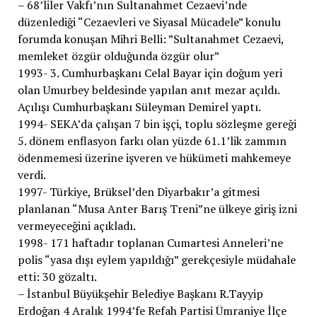
– 68’liler Vakfı’nın Sultanahmet Cezaevi’nde
düzenlediği “Cezaevleri ve Siyasal Mücadele” konulu
forumda konuşan Mihri Belli: ”Sultanahmet Cezaevi,
memleket özgür olduğunda özgür olur”
1993- 3. Cumhurbaşkanı Celal Bayar için doğum yeri
olan Umurbey beldesinde yapılan anıt mezar açıldı.
Açılışı Cumhurbaşkanı Süleyman Demirel yaptı.
1994- SEKA’da çalışan 7 bin işçi, toplu sözleşme gereği
5. dönem enflasyon farkı olan yüzde 61.1’lik zammın
ödenmemesi üzerine işveren ve hükümeti mahkemeye
verdi.
1997- Türkiye, Brüksel’den Diyarbakır’a gitmesi
planlanan “Musa Anter Barış Treni”ne ülkeye giriş izni
vermeyeceğini açıkladı.
1998- 171 haftadır toplanan Cumartesi Anneleri’ne
polis “yasa dışı eylem yapıldığı” gerekçesiyle müdahale
etti: 30 gözaltı.
– İstanbul Büyükşehir Belediye Başkanı R.Tayyip
Erdoğan 4 Aralık 1994’fe Refah Partisi Ümraniye İlçe