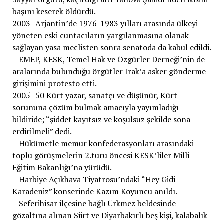
başını keserek öldürdü.
2003- Arjantin’de 1976-1983 yılları arasında ülkeyi
yöneten eski cuntacıların yargılanmasına olanak
sağlayan yasa meclisten sonra senatoda da kabul edildi.
– EMEP, KESK, Temel Hak ve Özgürler Derneği’nin de
aralarında bulunduğu örgütler Irak’a asker gönderme
girişimini protesto etti.
2005- 50 Kürt yazar, sanatçı ve düşünür, Kürt
sorununa çözüm bulmak amacıyla yayımladığı
bildiride; “şiddet kayıtsız ve koşulsuz şekilde sona
erdirilmeli” dedi.
– Hükümetle memur konfederasyonları arasındaki
toplu görüşmelerin 2.turu öncesi KESK’liler Milli
Eğitim Bakanlığı’na yürüdü.
– Harbiye Açıkhava Tiyatrosu’ndaki “Hey Gidi
Karadeniz” konserinde Kazım Koyuncu anıldı.
– Seferihisar ilçesine bağlı Ürkmez beldesinde
gözaltına alınan Siirt ve Diyarbakırlı beş kişi, kalabalık