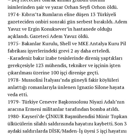
isimlerinden şair ve yazar Orhan Seyfi Orhon öldü.
1974- Kıbrıs’ta Rumların eline düşen 13 Türkiyeli
gazeteciden onbiri sonraki gün serbest bırakıldı. Adem
Yavuz ve Ergin Konuksever’in hastanede olduğu
açıklandı. Gazeteci Adem Yavuz öldü.
1975- Bakanlar Kurulu, Shell ve MKE Antalya Kuru Pil
fabrikası işyerlerindeki grevi 2 ay daha erteledi.
-Karadeniz bakır izabe tesislerinde direniş yaptıkları
gerekçesiyle 123 mühendis, tekniker ve işçinin işten
çıkarılması üzerine 100 işçi direnişe geçti.
1978- Mussolini İtalyası’nda güneyli fakir köylüleri
anlattığı romanlarıyla ünlenen Ignazio Silone hayata
veda etti.
1979- Türkiye Cenevre Başkonsolosu Niyazi Adalı’nın
aracına Ermeni militanlar tarafından bomba atıldı.
1980- Kayseri’de ÇİNKUR Başmühendisi Münir Topkan
ülkücülerin silahlı saldırısında hayatını kaybetti. Son 3
aydaki saldırılarda DİSK/Maden-İş üyesi 5 işçi hayatını