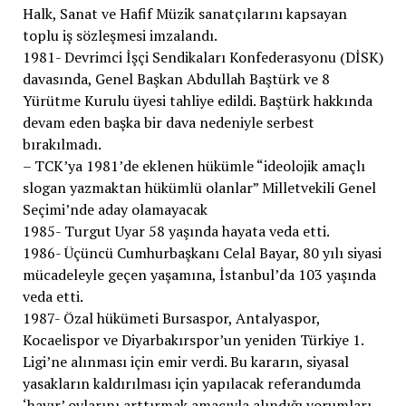
Halk, Sanat ve Hafif Müzik sanatçılarını kapsayan
toplu iş sözleşmesi imzalandı.
1981- Devrimci İşçi Sendikaları Konfederasyonu (DİSK)
davasında, Genel Başkan Abdullah Baştürk ve 8
Yürütme Kurulu üyesi tahliye edildi. Baştürk hakkında
devam eden başka bir dava nedeniyle serbest
bırakılmadı.
– TCK’ya 1981’de eklenen hükümle “ideolojik amaçlı
slogan yazmaktan hükümlü olanlar” Milletvekili Genel
Seçimi’nde aday olamayacak
1985- Turgut Uyar 58 yaşında hayata veda etti.
1986- Üçüncü Cumhurbaşkanı Celal Bayar, 80 yılı siyasi
mücadeleyle geçen yaşamına, İstanbul’da 103 yaşında
veda etti.
1987- Özal hükümeti Bursaspor, Antalyaspor,
Kocaelispor ve Diyarbakırspor’un yeniden Türkiye 1.
Ligi’ne alınması için emir verdi. Bu kararın, siyasal
yasakların kaldırılması için yapılacak referandumda
‘hayır’ oylarını arttırmak amacıyla alındığı yorumları