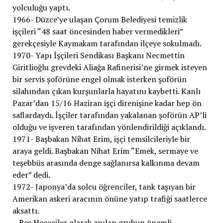
yolculuğu yaptı.
1966- Düzce’ye ulaşan Çorum Belediyesi temizlik
işçileri “48 saat öncesinden haber vermedikleri”
gerekçesiyle Kaymakam tarafından ilçeye sokulmadı.
1970- Yapı İşçileri Sendikası Başkanı Necmettin
Giritlioğlu grevdeki Aliağa Rafinerisi’ne girmek isteyen
bir servis şoförüne engel olmak isterken şoförün
silahından çıkan kurşunlarla hayatını kaybetti. Kanlı
Pazar’dan 15/16 Haziran işçi direnişine kadar hep ön
saflardaydı. İşçiler tarafından yakalanan şoförün AP’li
olduğu ve işveren tarafından yönlendirildiği açıklandı.
1971- Başbakan Nihat Erim, işçi temsilcileriyle bir
araya geldi. Başbakan Nihat Erim “Emek, sermaye ve
teşebbüs arasında denge sağlanırsa kalkınma devam
eder” dedi.
1972- Japonya’da solcu öğrenciler, tank taşıyan bir
Amerikan askeri aracının önüne yatıp trafiği saatlerce
aksattı.
– Beş Hececiler olarak anılan grubun önemli