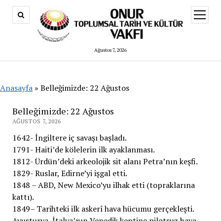
menüy
aç
Ağustos 7, 2026
Anasayfa
»
Belleğimizde: 22 Ağustos
Belleğimizde: 22 Ağustos
AĞUSTOS 7, 2026
1642- İngiltere iç savaşı başladı.
1791- Haiti’de kölelerin ilk ayaklanması.
1812- Ürdün’deki arkeolojik sit alanı Petra’nın keşfi.
1829- Ruslar, Edirne’yi işgal etti.
1848 – ABD, New Mexico’yu ilhak etti (topraklarına
kattı).
1849– Tarihteki ilk askerî hava hücumu gerçekleşti.
Avusturya, İtalya’nın Venedik kentine pilotsuz hava