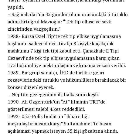
yapıldı.
– Sağmalcılar’da 45 gündür ölüm orucundaki 5 tutuklu
adına Ertuğrul Mavioğlu: “Tek tip elbise ve sevk
zincirinden vazgeçilsin.”
1988- Bursa Özel Tip’te tek tip elbise uygulamasına
başlandı; sadece dinci-itirafçı 8 kişiyle kaçakçılık
mahkumu 7 kişi tek tipi kabul etti. Çanakkale E Tipi
Cezaevi’nde tek tip elbise uygulamasına karşı çıkan
175 hükümlüye mektuplaşma ve kınama cezası verildi.
1989- Bir grup sanatçı, İHD ile birlikte geliri
cezaevlerindeki tutuklu ve hükümlülere bırakılacak bir
konser düzenleyecek.
– Neptün gezegeninin ilk halkasının keşfi.
1990- Ali Özgentürk’ün “At” filminin TRT’de
gösterilmesi talebi 4.kez reddedildi.
1992- 055-Polis İmdat’ın “ihbarcılığı
meşrulaştırmasına karşı” Sultanahmet’te basın
açıklaması yapmak isteyen 55 kişi gözaltına alındı.