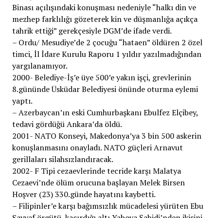
Binası açılışındaki konuşması nedeniyle “halkı din ve
mezhep farklılığı gözeterek kin ve düşmanlığa açıkça
tahrik ettiği” gerekçesiyle DGM’de ifade verdi.
– Ordu/ Mesudiye’de 2 çocuğu “hataen” öldüren 2 özel
timci, İl İdare Kurulu Raporu 1 yıldır yazılmadığından
yargılanamıyor.
2000- Belediye-İş’e üye 500’e yakın işçi, grevlerinin
8.gününde Üsküdar Belediyesi önünde oturma eylemi
yaptı.
– Azerbaycan’ın eski Cumhurbaşkanı Ebulfez Elçibey,
tedavi gördüğü Ankara’da öldü.
2001- NATO Konseyi, Makedonya’ya 3 bin 500 askerin
konuşlanmasını onayladı. NATO güçleri Arnavut
gerillaları silahsızlandıracak.
2002- F Tipi cezaevlerinde tecride karşı Malatya
Cezaevi’nde ölüm orucuna başlayan Melek Birsen
Hoşver (23) 330.günde hayatını kaybetti.
– Filipinler’e karşı bağımsızlık mücadelesi yürüten Ebu
Sayyaf örgütü, kaçırdığı altı Yahova Şahidi’nden ikisini