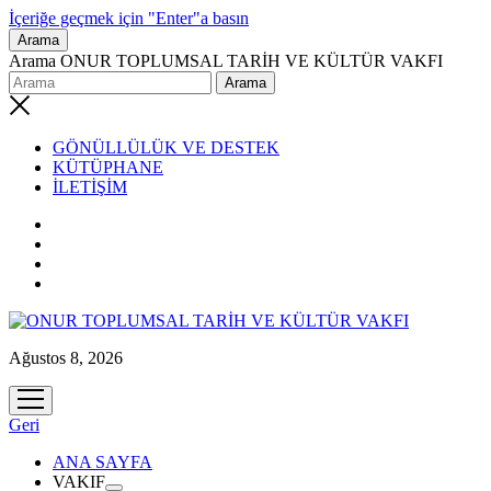
İçeriğe geçmek için "Enter"a basın
Arama
Arama ONUR TOPLUMSAL TARİH VE KÜLTÜR VAKFI
GÖNÜLLÜLÜK VE DESTEK
KÜTÜPHANE
İLETİŞİM
Ağustos 8, 2026
menüyü
aç
Geri
ANA SAYFA
VAKIF