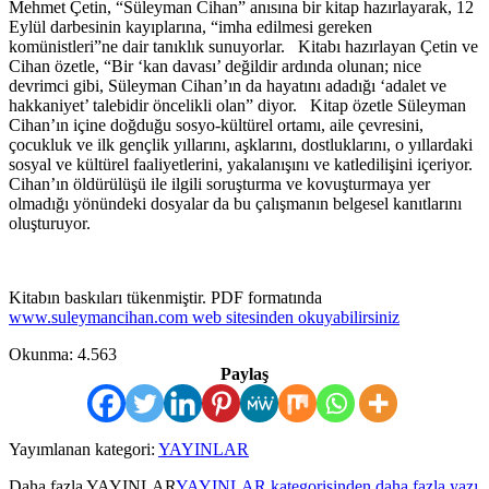
Mehmet Çetin, “Süleyman Cihan” anısına bir kitap hazırlayarak, 12
Eylül darbesinin kayıplarına, “imha edilmesi gereken
komünistleri”ne dair tanıklık sunuyorlar. Kitabı hazırlayan Çetin ve
Cihan özetle, “Bir ‘kan davası’ değildir ardında olunan; nice
devrimci gibi, Süleyman Cihan’ın da hayatını adadığı ‘adalet ve
hakkaniyet’ talebidir öncelikli olan” diyor. Kitap özetle Süleyman
Cihan’ın içine doğduğu sosyo-kültürel ortamı, aile çevresini,
çocukluk ve ilk gençlik yıllarını, aşklarını, dostluklarını, o yıllardaki
sosyal ve kültürel faaliyetlerini, yakalanışını ve katledilişini içeriyor.
Cihan’ın öldürülüşü ile ilgili soruşturma ve kovuşturmaya yer
olmadığı yönündeki dosyalar da bu çalışmanın belgesel kanıtlarını
oluşturuyor.
Kitabın baskıları tükenmiştir. PDF formatında
www.suleymancihan.com web sitesinden okuyabilirsiniz
Okunma:
4.563
Paylaş
Yayımlanan kategori:
YAYINLAR
Daha fazla
YAYINLAR
YAYINLAR kategorisinden daha fazla yazı