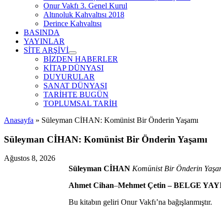
Onur Vakfı 3. Genel Kurul
Altınoluk Kahvaltısı 2018
Derince Kahvaltısı
BASINDA
YAYINLAR
SİTE ARŞİVİ
menüyü
BİZDEN HABERLER
aç
KİTAP DÜNYASI
DUYURULAR
SANAT DÜNYASI
TARİHTE BUGÜN
TOPLUMSAL TARİH
Anasayfa
»
Süleyman CİHAN: Komünist Bir Önderin Yaşamı
Süleyman CİHAN: Komünist Bir Önderin Yaşamı
Ağustos 8, 2026
Süleyman CİHAN
Komünist Bir Önderin Yaşa
Ahmet Cihan
–
Mehmet Çetin – BELGE YA
Bu kitabın geliri Onur Vakfı’na bağışlanmıştır.