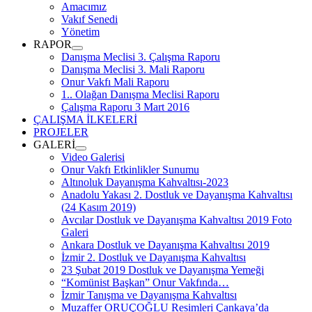
menüyü
Amacımız
aç
Vakıf Senedi
Yönetim
RAPOR
menüyü
Danışma Meclisi 3. Çalışma Raporu
aç
Danışma Meclisi 3. Mali Raporu
Onur Vakfı Mali Raporu
1.. Olağan Danışma Meclisi Raporu
Çalışma Raporu 3 Mart 2016
ÇALIŞMA İLKELERİ
PROJELER
GALERİ
menüyü
Video Galerisi
aç
Onur Vakfı Etkinlikler Sunumu
Altınoluk Dayanışma Kahvaltısı-2023
Anadolu Yakası 2. Dostluk ve Dayanışma Kahvaltısı
(24 Kasım 2019)
Avcılar Dostluk ve Dayanışma Kahvaltısı 2019 Foto
Galeri
Ankara Dostluk ve Dayanışma Kahvaltısı 2019
İzmir 2. Dostluk ve Dayanışma Kahvaltısı
23 Şubat 2019 Dostluk ve Dayanışma Yemeği
“Komünist Başkan” Onur Vakfında…
İzmir Tanışma ve Dayanışma Kahvaltısı
Muzaffer ORUÇOĞLU Resimleri Çankaya’da