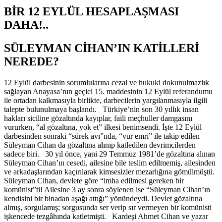
BİR 12 EYLÜL HESAPLAŞMASI
DAHA!..
SÜLEYMAN CİHAN’IN KATİLLERİ
NEREDE?
12 Eylül darbesinin sorumlularına cezai ve hukuki dokunulmazlık
sağlayan Anayasa’nın geçici 15. maddesinin 12 Eylül referandumu
ile ortadan kalkmasıyla birlikte, darbecilerin yargılanmasıyla ilgili
talepte bulunulmaya başlandı. Türkiye’nin son 30 yıllık insan
hakları siciline gözaltında kayıplar, faili meçhuller damgasını
vururken, “al gözaltına, yok et” ilkesi benimsendi. İşte 12 Eylül
darbesinden sonraki “sürek avı”nda, “vur emri” ile takip edilen
Süleyman Cihan da gözaltına alınıp katledilen devrimcilerden
sadece biri. 30 yıl önce, yani 29 Temmuz 1981’de gözaltına alınan
Süleyman Cihan’ın cesedi, ailesine bile teslim edilmemiş, ailesinden
ve arkadaşlarından kaçırılarak kimsesizler mezarlığına gömülmüştü.
Süleyman Cihan, devlete göre “imha edilmesi gereken bir
komünist”ti! Ailesine 3 ay sonra söylenen ise “Süleyman Cihan’ın
kendisini bir binadan aşağı attığı” yönündeydi. Devlet gözaltına
almış, sorgulamış; sorgusunda ser verip sır vermeyen bir komünisti
işkencede tezgâhında katletmişti. Kardeşi Ahmet Cihan ve yazar