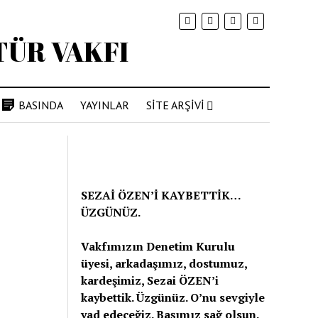
BASINDA
YAYINLAR
SİTE ARŞİVİ
SEZAİ ÖZEN’İ KAYBETTİK…
ÜZGÜNÜZ.
Vakfımızın Denetim Kurulu
üyesi, arkadaşımız, dostumuz,
kardeşimiz, Sezai ÖZEN’i
kaybettik. Üzgünüz. O’nu sevgiyle
yad edeceğiz. Başımız sağ olsun.