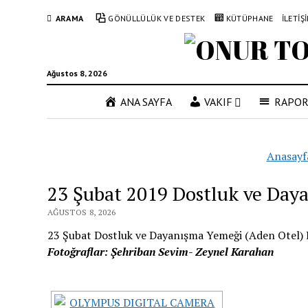
ARAMA
GÖNÜLLÜLÜK VE DESTEK
KÜTÜPHANE
İLETİŞ
Ağustos 8, 2026
ANA SAYFA
VAKIF
RAPO
Anasayf
23 Şubat 2019 Dostluk ve Da
AĞUSTOS 8, 2026
23 Şubat Dostluk ve Dayanışma Yemeği (Aden Otel)
Fotoğraflar: Şehriban Sevim- Zeynel Karahan