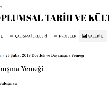
İM
R
ÇALIŞMA İLKELERİ
PROJELER
GALERİ
a
»
23 Şubat 2019 Dostluk ve Dayanışma Yemeği
yanışma Yemeği
 Buluşması