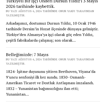
Türkiyeli Bir İşçi Önderi Dursun Yıldız’ı 3 Mayıs
2026 tarihinde kaybettik.
BU YAZI AĞUSTOS 6, 2026 TARIHINDE ONUR VAKFI TARAFINDAN
YAZILMIŞTIR.
Arkadaşımız, dostumuz Dursun Yıldız, 10 Ocak 1946
tarihinde Dersim’in Hozat ilçesinde dünyaya gelmiştir.
Türkiye’den Almanya’ya işçi olarak göç eden Yıldız,
çeşitli fabrikalarda çalışmış; son olarak…
Belleğimizde: 7 Mayıs
BU YAZI AĞUSTOS 6, 2026 TARIHINDE ONUR VAKFI TARAFINDAN
YAZILMIŞTIR.
1824- İşitme duyusunu yitiren Beethoven, Viyana’da
9’uncu senfoniyi ilk kez sundu. 1830- Osmanlı-
Amerikan Ticaret ve Dostluk Antlaşması imzalandı.
1832 – Yunanistan bağımsızlığını ilan etti;
Yunanistan…