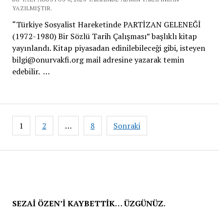
YAZILMIŞTIR.
“Türkiye Sosyalist Hareketinde PARTİZAN GELENEĞİ
(1972-1980) Bir Sözlü Tarih Çalışması” başlıklı kitap
yayınlandı. Kitap piyasadan edinilebileceği gibi, isteyen
bilgi@onurvakfi.org mail adresine yazarak temin
edebilir. …
Yazı
1
2
…
8
Sonraki
sayfalaması
SEZAİ ÖZEN’İ KAYBETTİK… ÜZGÜNÜZ.