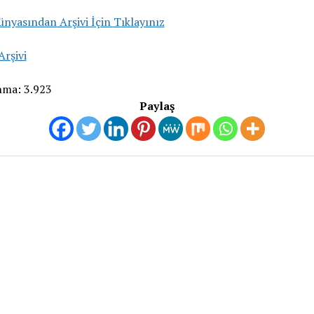
nyasından Arşivi İçin Tıklayınız
rşivi
nma:
3.923
Paylaş