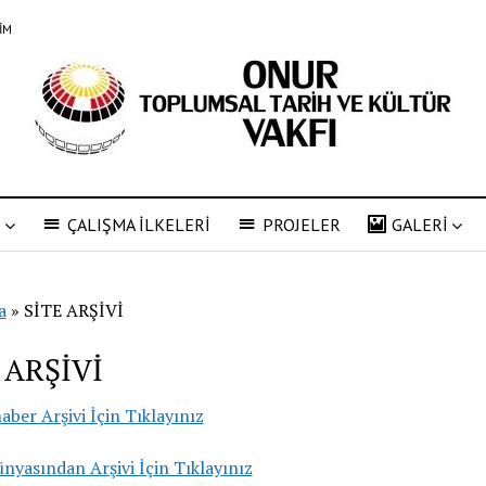
ŞİM
R
ÇALIŞMA İLKELERİ
PROJELER
GALERİ
a
»
SİTE ARŞİVİ
 ARŞİVİ
aber Arşivi İçin Tıklayınız
nyasından Arşivi İçin Tıklayınız