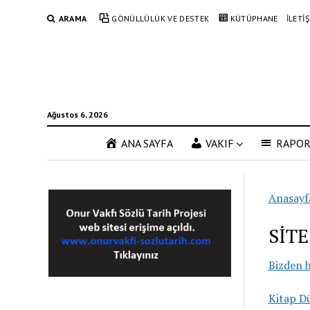
ARAMA
GÖNÜLLÜLÜK VE DESTEK
KÜTÜPHANE
İLETİ
Ağustos 6, 2026
ANA SAYFA
VAKIF
RAPO
Anasayf
SİTE
Bizden h
Kitap Dü