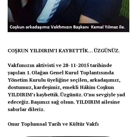
COŞKUN YILDIRIM’I KAYBETTİK… ÜZGÜNÜZ.
Vakfımızın aktivisti ve 28-11-2015 tarihinde
yapılan 1. Olağan Genel Kurul Toplantısında
Yönetim Kurulu üyeliğine seçilen, arkadaşımız,
dostumuz, kardeşimiz, emekli Hâkim Coşkun
YILDIRIM’ı kaybettik. Üzgünüz. O’nu sevgiyle yad
edeceğiz. Başımız sağ olsun. YILDIRIM ailesine
sabırlar dileriz.
Onur Toplumsal Tarih ve Kültür Vakfı