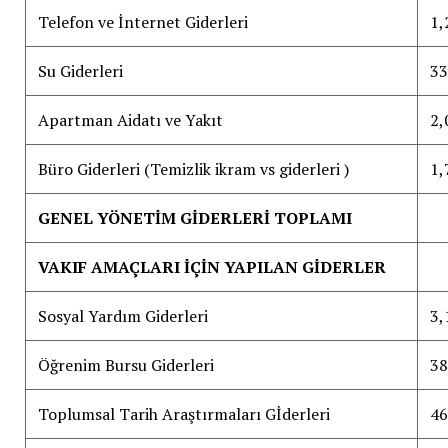
Telefon ve İnternet Giderleri
1,
Su Giderleri
33
Apartman Aidatı ve Yakıt
2,
Büro Giderleri (Temizlik ikram vs giderleri )
1,
GENEL YÖNETİM GİDERLERİ TOPLAMI
VAKIF AMAÇLARI İÇİN YAPILAN GİDERLER
Sosyal Yardım Giderleri
3,
Öğrenim Bursu Giderleri
38
Toplumsal Tarih Araştırmaları Gİderleri
46