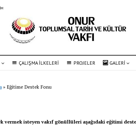
ŞİM
R
ÇALIŞMA İLKELERİ
PROJELER
GALERİ
a
»
Eğitime Destek Fonu
ek vermek isteyen vakıf gönüllüleri aşağıdaki eğitimi des