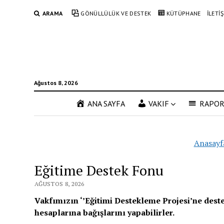
ARAMA
GÖNÜLLÜLÜK VE DESTEK
KÜTÜPHANE
İLETİ
Ağustos 8, 2026
ANA SAYFA
VAKIF
RAPO
Anasayf
Eğitime Destek Fonu
AĞUSTOS 8, 2026
Vakfımızın ‘’Eğitimi Destekleme Projesi’ne dest
hesaplarına bağışlarını yapabilirler.