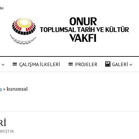
ŞİM
R
ÇALIŞMA İLKELERİ
PROJELER
GALERİ
a
»
kurumsal
Rİ
LMIŞTIR.