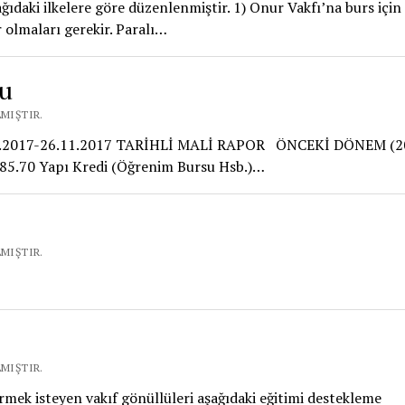
ıdaki ilkelere göre düzenlenmiştir. 1) Onur Vakfı’na burs için
 olmaları gerekir. Paralı…
ru
LMIŞTIR.
.2017-26.11.2017 TARİHLİ MALİ RAPOR ÖNCEKİ DÖNEM (2
5.70 Yapı Kredi (Öğrenim Bursu Hsb.)…
LMIŞTIR.
LMIŞTIR.
rmek isteyen vakıf gönüllüleri aşağıdaki eğitimi destekleme