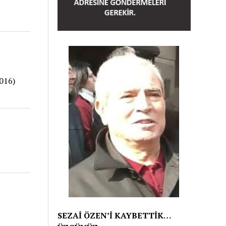
016)
SEZAİ ÖZEN’İ KAYBETTİK…