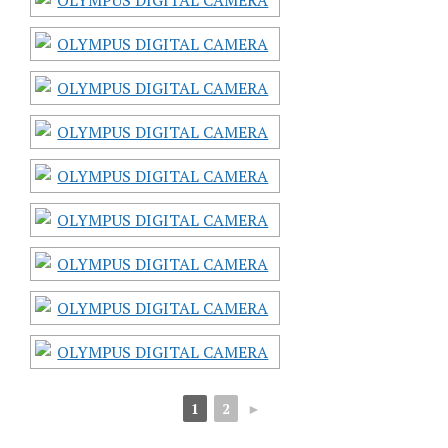
1
2
►