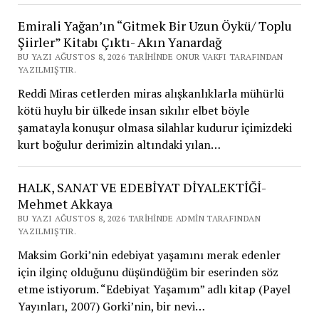
Emirali Yağan’ın “Gitmek Bir Uzun Öykü/ Toplu
Şiirler” Kitabı Çıktı- Akın Yanardağ
BU YAZI AĞUSTOS 8, 2026 TARIHINDE ONUR VAKFI TARAFINDAN
YAZILMIŞTIR.
Reddi Miras cetlerden miras alışkanlıklarla mühürlü
kötü huylu bir ülkede insan sıkılır elbet böyle
şamatayla konuşur olmasa silahlar kudurur içimizdeki
kurt boğulur derimizin altındaki yılan…
HALK, SANAT VE EDEBİYAT DİYALEKTİĞİ-
Mehmet Akkaya
BU YAZI AĞUSTOS 8, 2026 TARIHINDE ADMIN TARAFINDAN
YAZILMIŞTIR.
Maksim Gorki’nin edebiyat yaşamını merak edenler
için ilginç olduğunu düşündüğüm bir eserinden söz
etme istiyorum. “Edebiyat Yaşamım” adlı kitap (Payel
Yayınları, 2007) Gorki’nin, bir nevi…