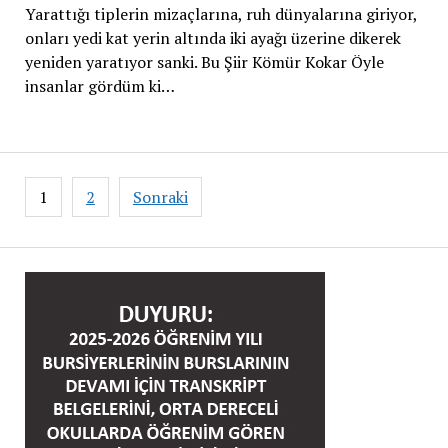
Yarattığı tiplerin mizaçlarına, ruh dünyalarına giriyor,
onları yedi kat yerin altında iki ayağı üzerine dikerek
yeniden yaratıyor sanki. Bu Şiir Kömür Kokar Öyle
insanlar gördüm ki…
Yazı
1
2
Sonraki
sayfalaması