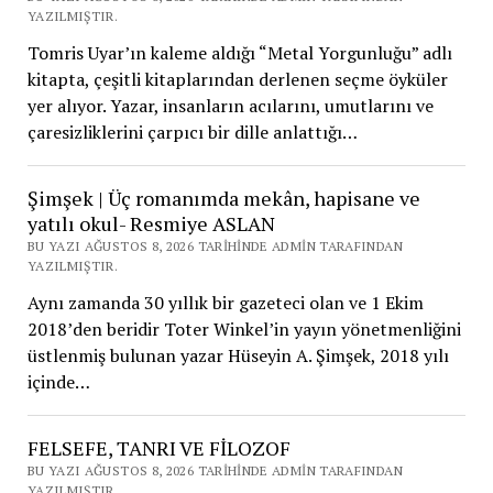
YAZILMIŞTIR.
Tomris Uyar’ın kaleme aldığı “Metal Yorgunluğu” adlı
kitapta, çeşitli kitaplarından derlenen seçme öyküler
yer alıyor. Yazar, insanların acılarını, umutlarını ve
çaresizliklerini çarpıcı bir dille anlattığı…
Şimşek | Üç romanımda mekân, hapisane ve
yatılı okul- Resmiye ASLAN
BU YAZI AĞUSTOS 8, 2026 TARIHINDE ADMIN TARAFINDAN
YAZILMIŞTIR.
Aynı zamanda 30 yıllık bir gazeteci olan ve 1 Ekim
2018’den beridir Toter Winkel’in yayın yönetmenliğini
üstlenmiş bulunan yazar Hüseyin A. Şimşek, 2018 yılı
içinde…
FELSEFE, TANRI VE FİLOZOF
BU YAZI AĞUSTOS 8, 2026 TARIHINDE ADMIN TARAFINDAN
YAZILMIŞTIR.