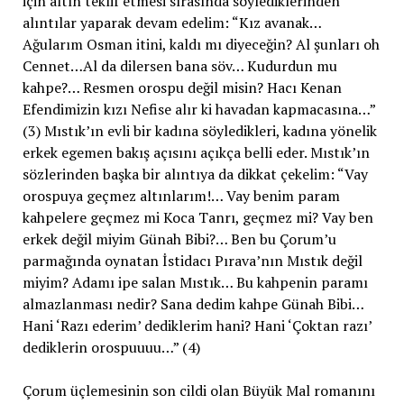
için altın teklif etmesi sırasında söylediklerinden
alıntılar yaparak devam edelim: “Kız avanak…
Ağularım Osman itini, kaldı mı diyeceğin? Al şunları oh
Cennet…Al da dilersen bana söv… Kudurdun mu
kahpe?… Resmen orospu değil misin? Hacı Kenan
Efendimizin kızı Nefise alır ki havadan kapmacasına…”
(3) Mıstık’ın evli bir kadına söyledikleri, kadına yönelik
erkek egemen bakış açısını açıkça belli eder. Mıstık’ın
sözlerinden başka bir alıntıya da dikkat çekelim: “Vay
orospuya geçmez altınlarım!… Vay benim param
kahpelere geçmez mi Koca Tanrı, geçmez mi? Vay ben
erkek değil miyim Günah Bibi?… Ben bu Çorum’u
parmağında oynatan İstidacı Pırava’nın Mıstık değil
miyim? Adamı ipe salan Mıstık… Bu kahpenin paramı
almazlanması nedir? Sana dedim kahpe Günah Bibi…
Hani ‘Razı ederim’ dediklerim hani? Hani ‘Çoktan razı’
dediklerin orospuuuu…” (4)
Çorum üçlemesinin son cildi olan Büyük Mal romanını