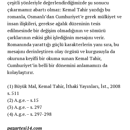
çeşitli yönleriyle değerlendirdiğimizde şu sonucu
çıkarmamız abartı olmaz: Kemal Tahir yazdığı bu
romanla, Osmanlı’dan Cumhuriyet’e gerek mülkiyet ve
insan ilişkileri, gerekse ağalık düzeninin tesis
edilmesinde bir değişim olmadığının ve sömürü
çarklarının eskisi gibi işlediğinin mesajını verir.
Romanında yarattığı güçlü karakterlerin yanı sıra, bu
mesajını derinleştiren olay örgüsü ve kurgusuyla da
okuruna keyifli bir okuma sunan Kemal Tahir,
Cumhuriyet’in belli bir dönemini anlamamızı da
kolaylaştırır.
(1) Büyük Mal, Kemal Tahir, İthaki Yayınları, İst., 2008
s. 511
(2) A.g.e. – s.15
(3) A.g.e. – s. 297
(4) A.g.e. – s. 297-298
pazartesi14.com