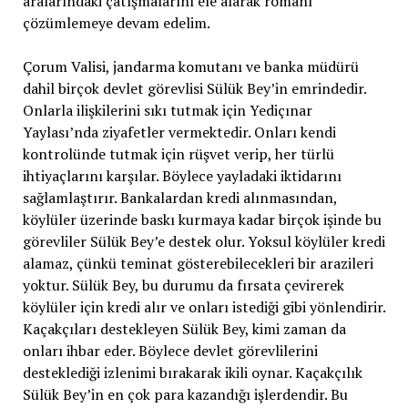
aralarındaki çatışmalarını ele alarak romanı
çözümlemeye devam edelim.
Çorum Valisi, jandarma komutanı ve banka müdürü
dahil birçok devlet görevlisi Sülük Bey’in emrindedir.
Onlarla ilişkilerini sıkı tutmak için Yediçınar
Yaylası’nda ziyafetler vermektedir. Onları kendi
kontrolünde tutmak için rüşvet verip, her türlü
ihtiyaçlarını karşılar. Böylece yayladaki iktidarını
sağlamlaştırır. Bankalardan kredi alınmasından,
köylüler üzerinde baskı kurmaya kadar birçok işinde bu
görevliler Sülük Bey’e destek olur. Yoksul köylüler kredi
alamaz, çünkü teminat gösterebilecekleri bir arazileri
yoktur. Sülük Bey, bu durumu da fırsata çevirerek
köylüler için kredi alır ve onları istediği gibi yönlendirir.
Kaçakçıları destekleyen Sülük Bey, kimi zaman da
onları ihbar eder. Böylece devlet görevlilerini
desteklediği izlenimi bırakarak ikili oynar. Kaçakçılık
Sülük Bey’in en çok para kazandığı işlerdendir. Bu