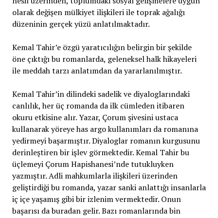
nesil üzerinden, toplumdaki sosyal gelişmelere uygun
olarak değişen mülkiyet ilişkileri ile toprak ağalığı
düzeninin gerçek yüzü anlatılmaktadır.
Kemal Tahir’e özgü yaratıcılığın belirgin bir şekilde
öne çıktığı bu romanlarda, geleneksel halk hikayeleri
ile meddah tarzı anlatımdan da yararlanılmıştır.
Kemal Tahir’in dilindeki sadelik ve diyaloglarındaki
canlılık, her üç romanda da ilk cümleden itibaren
okuru etkisine alır. Yazar, Çorum şivesini ustaca
kullanarak yöreye has argo kullanımları da romanına
yedirmeyi başarmıştır. Diyaloglar romanın kurgusunu
derinleştiren bir işlev görmektedir. Kemal Tahir bu
üçlemeyi Çorum Hapishanesi’nde tutukluyken
yazmıştır. Adli mahkumlarla ilişkileri üzerinden
geliştirdiği bu romanda, yazar sanki anlattığı insanlarla
iç içe yaşamış gibi bir izlenim vermektedir. Onun
başarısı da buradan gelir. Bazı romanlarında bin