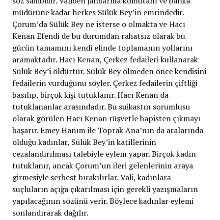
söz sahibidir. Validen jandarma komutanı ve banka
müdürüne kadar herkes Sülük Bey’in emrindedir.
Çorum’da Sülük Bey ne isterse o olmakta ve Hacı
Kenan Efendi de bu durumdan rahatsız olarak bu
gücün tamamını kendi elinde toplamanın yollarını
aramaktadır. Hacı Kenan, Çerkez fedaileri kullanarak
Sülük Bey’i öldürtür. Sülük Bey ölmeden önce kendisini
fedailerin vurduğunu söyler. Çerkez fedailerin çiftliği
basılıp, birçok kişi tutuklanır. Hacı Kenan da
tutuklananlar arasındadır. Bu suikastın sorumlusu
olarak görülen Hacı Kenan rüşvetle hapisten çıkmayı
başarır. Emey Hanım ile Toprak Ana’nın da aralarında
olduğu kadınlar, Sülük Bey’in katillerinin
cezalandırılması talebiyle eylem yapar. Birçok kadın
tutuklanır, ancak Çorum’un ileri gelenlerinin araya
girmesiyle serbest bırakılırlar. Vali, kadınlara
suçluların açığa çıkarılması için gerekli yazışmaların
yapılacağının sözünü verir. Böylece kadınlar eylemi
sonlandırarak dağılır.