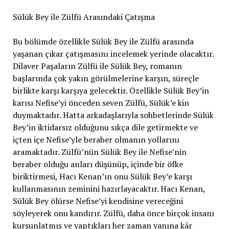
Sülük Bey ile Zülfü Arasındaki Çatışma
Bu bölümde özellikle Sülük Bey ile Zülfü arasında
yaşanan çıkar çatışmasını incelemek yerinde olacaktır.
Dilaver Paşaların Zülfü ile Sülük Bey, romanın
başlarında çok yakın görülmelerine karşın, süreçle
birlikte karşı karşıya gelecektir. Özellikle Sülük Bey’in
karısı Nefise’yi önceden seven Zülfü, Sülük’e kin
duymaktadır. Hatta arkadaşlarıyla sohbetlerinde Sülük
Bey’in iktidarsız olduğunu sıkça dile getirmekte ve
içten içe Nefise’yle beraber olmanın yollarını
aramaktadır. Zülfü’nün Sülük Bey ile Nefise’nin
beraber olduğu anları düşünüp, içinde bir öfke
biriktirmesi, Hacı Kenan’ın onu Sülük Bey’e karşı
kullanmasının zeminini hazırlayacaktır. Hacı Kenan,
Sülük Bey ölürse Nefise’yi kendisine vereceğini
söyleyerek onu kandırır. Zülfü, daha önce birçok insanı
kurşunlatmış ve yaptıkları her zaman yanına kâr