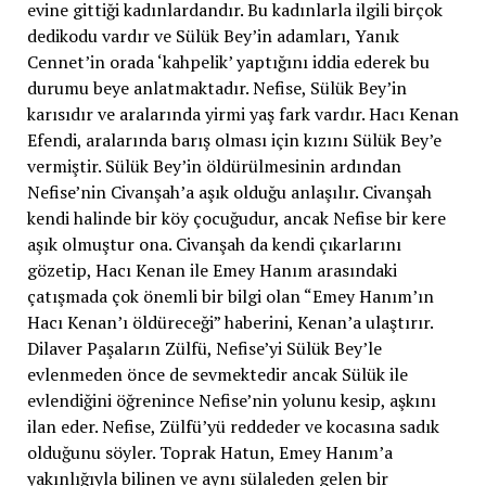
evine gittiği kadınlardandır. Bu kadınlarla ilgili birçok
dedikodu vardır ve Sülük Bey’in adamları, Yanık
Cennet’in orada ‘kahpelik’ yaptığını iddia ederek bu
durumu beye anlatmaktadır. Nefise, Sülük Bey’in
karısıdır ve aralarında yirmi yaş fark vardır. Hacı Kenan
Efendi, aralarında barış olması için kızını Sülük Bey’e
vermiştir. Sülük Bey’in öldürülmesinin ardından
Nefise’nin Civanşah’a aşık olduğu anlaşılır. Civanşah
kendi halinde bir köy çocuğudur, ancak Nefise bir kere
aşık olmuştur ona. Civanşah da kendi çıkarlarını
gözetip, Hacı Kenan ile Emey Hanım arasındaki
çatışmada çok önemli bir bilgi olan “Emey Hanım’ın
Hacı Kenan’ı öldüreceği” haberini, Kenan’a ulaştırır.
Dilaver Paşaların Zülfü, Nefise’yi Sülük Bey’le
evlenmeden önce de sevmektedir ancak Sülük ile
evlendiğini öğrenince Nefise’nin yolunu kesip, aşkını
ilan eder. Nefise, Zülfü’yü reddeder ve kocasına sadık
olduğunu söyler. Toprak Hatun, Emey Hanım’a
yakınlığıyla bilinen ve aynı sülaleden gelen bir