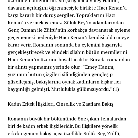
üzerinden dillendirilir. Bu çatışmada Emey Hanım,
davanın açıldığını öğrenmesiyle birlikte Hacı Kenan’a
karşı kararlı bir duruş sergiler. Topraklarını Hacı
Kenan’a vermek istemez. Sülük Bey’in adamlarından
Genç Osman ile Zülfü’nün korkakça davranarak eyleme
geçememesi nedeniyle Hacı Kenan’ı kendisi öldürmeye
karar verir. Romanın sonunda bu eylemini başarıyla
gerçekleştirecek ve elindeki silahın bütün mermilerini
Hacı Kenan’ın üzerine boşaltacaktır. Burada romandan
bir alıntı yapmamız yerinde olur: “Emey Hanım,
yüzünün bütün çizgileri silindiğinden gençleşip
güzelleşmiş, bakışlarına oynak kadınların kışkırtıcı
baygınlığı gelmişti. Mutlulukla gülümsüyordu.” (1)
Kadın Erkek İlişkileri, Cinsellik ve Zaaflara Bakış
Romanın büyük bir bölümünde öne çıkan temalardan
biri de kadın erkek ilişkileridir. Bu ilişkilere yönelik
erkek egemen bakış açısı özellikle Sülük Bey, Zülfü,