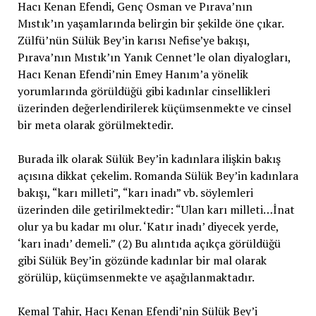
Hacı Kenan Efendi, Genç Osman ve Pırava’nın
Mıstık’ın yaşamlarında belirgin bir şekilde öne çıkar.
Zülfü’nün Sülük Bey’in karısı Nefise’ye bakışı,
Pırava’nın Mıstık’ın Yanık Cennet’le olan diyalogları,
Hacı Kenan Efendi’nin Emey Hanım’a yönelik
yorumlarında görüldüğü gibi kadınlar cinsellikleri
üzerinden değerlendirilerek küçümsenmekte ve cinsel
bir meta olarak görülmektedir.
Burada ilk olarak Sülük Bey’in kadınlara ilişkin bakış
açısına dikkat çekelim. Romanda Sülük Bey’in kadınlara
bakışı, “karı milleti”, “karı inadı” vb. söylemleri
üzerinden dile getirilmektedir: “Ulan karı milleti…İnat
olur ya bu kadar mı olur. ‘Katır inadı’ diyecek yerde,
‘karı inadı’ demeli.” (2) Bu alıntıda açıkça görüldüğü
gibi Sülük Bey’in gözünde kadınlar bir mal olarak
görülüp, küçümsenmekte ve aşağılanmaktadır.
Kemal Tahir, Hacı Kenan Efendi’nin Sülük Bey’i