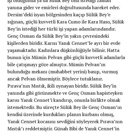
işi olduğunda ya da Sülük Bey onu istediği zaman
yanına gider ve emirleri doğrultusunda hareket eder.
Dersim’deki isyan bölgesinden kaçıp Sülük Bey’e
sığınan, güçlü kuvvetli Kara Cumo ile Kara Haso, Sülük
Bey’in istediği her türlü işi yapan adamlarındandır.
Genç Osman da Sülük Bey’in yakın çevresindeki
kişilerden biridir. Karısı Yanık Cennet’le ayrı bir evde
yaşamaktadır. Kadınlara düşkünlüğüyle bilinir. Hatta
bunun için Mümin Pelvan gibi güçlü kuvvetli adamlarla
bile çatışmayı göze almıştır. Mümin Pelvan’ın
bulunduğu mekanı (muhabbet yerini) basıp, vurmuş
ancak Pelvan ölmemiştir. Böylece tutuklanır.
Pırava’nın Mıstık, ikili oynayan biridir. Sülük Bey’in
yanında gibi görünmekte ve Genç Osman hapisteyken
karısı Yanık Cennet’i kandırıp, onunla birlikte olmak
istemektedir. Bu süreçte Sülük Bey ile Genç Osman’ın
kendisi üzerinde kurdukları planın kurbanı olmuş,
Yanık Cennet kocasını sevdiğini söyleyerek Pırava’nın
Mıstık’ı reddetmiştir. Günah Bibi de Yanık Cennet’in