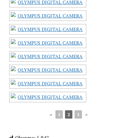
◄
1
2
3
►
Okunma:
5.947