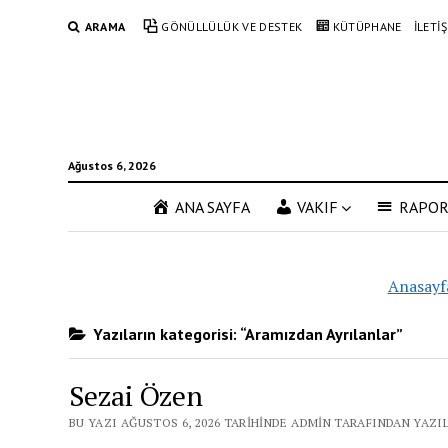
ARAMA
GÖNÜLLÜLÜK VE DESTEK
KÜTÜPHANE
İLETİ
Ağustos 6, 2026
ANA SAYFA
VAKIF
RAPO
Anasayf
Yazıların kategorisi: “Aramızdan Ayrılanlar”
Sezai Özen
BU YAZI AĞUSTOS 6, 2026 TARIHINDE ADMIN TARAFINDAN YAZI