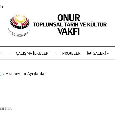
ŞİM
R
ÇALIŞMA İLKELERİ
PROJELER
GALERİ
a
»
Aramızdan Ayrılanlar
LMIŞTIR.