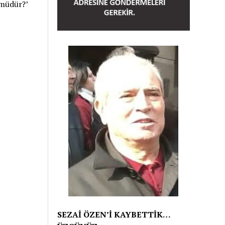
 müdür?’
SEZAİ ÖZEN’İ KAYBETTİK…