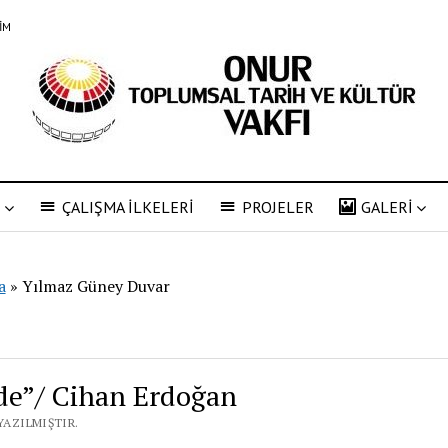
ŞİM
R
ÇALIŞMA İLKELERİ
PROJELER
GALERİ
a
»
Yılmaz Güney Duvar
de”/ Cihan Erdoğan
YAZILMIŞTIR.