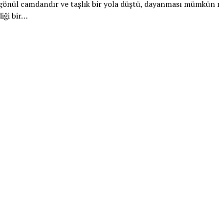
 gönül camdandır ve taşlık bir yola düştü, dayanması mümkün
iği bir…