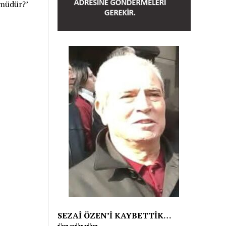
 müdür?’
SEZAİ ÖZEN’İ KAYBETTİK…