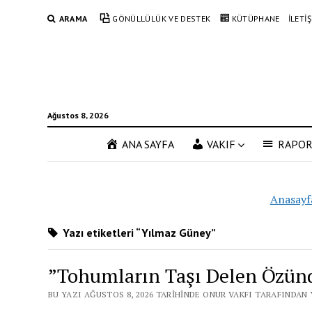
ARAMA
GÖNÜLLÜLÜK VE DESTEK
KÜTÜPHANE
İLETİ
Ağustos 8, 2026
ANA SAYFA
VAKIF
RAPO
Anasayf
Yazı etiketleri “Yılmaz Güney”
”Tohumların Taşı Delen Özün
BU YAZI AĞUSTOS 8, 2026 TARIHINDE ONUR VAKFI TARAFINDAN 