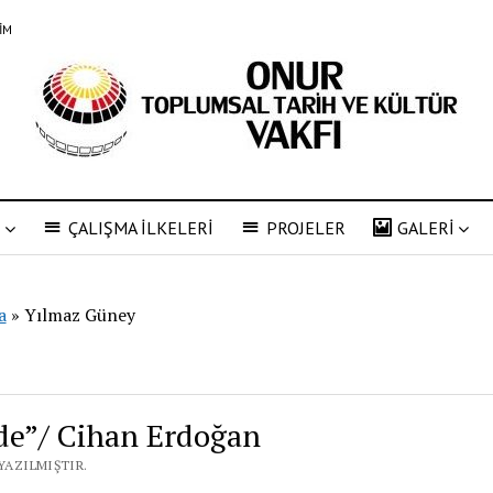
ŞİM
R
ÇALIŞMA İLKELERİ
PROJELER
GALERİ
a
»
Yılmaz Güney
de”/ Cihan Erdoğan
YAZILMIŞTIR.