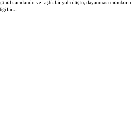
 gönül camdandır ve taşlık bir yola düştü, dayanması mümkün
iği bir…