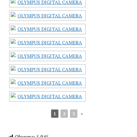
1
2
3
►
Okunma:
5.945