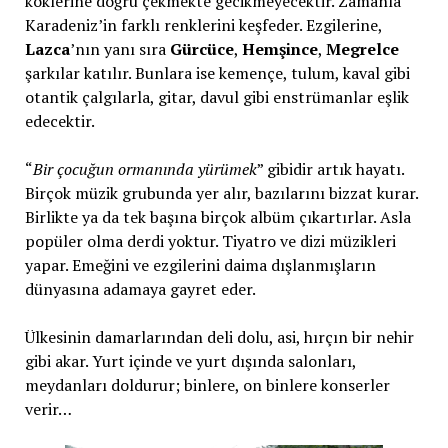
köklerine doğru çekmekte gecikmeyecektir. Zamanla
Karadeniz’in farklı renklerini keşfeder. Ezgilerine,
Lazca
’nın yanı sıra
Gürcüce
,
Hemşince
,
Megrelce
şarkılar katılır. Bunlara ise kemençe, tulum, kaval gibi
otantik çalgılarla, gitar, davul gibi enstrümanlar eşlik
edecektir.
“
Bir çocuğun ormanında yürümek
” gibidir artık hayatı.
Birçok müzik grubunda yer alır, bazılarını bizzat kurar.
Birlikte ya da tek başına birçok albüm çıkartırlar. Asla
popüler olma derdi yoktur. Tiyatro ve dizi müzikleri
yapar. Emeğini ve ezgilerini daima dışlanmışların
dünyasına adamaya gayret eder.
Ülkesinin damarlarından deli dolu, asi, hırçın bir nehir
gibi akar. Yurt içinde ve yurt dışında salonları,
meydanları doldurur; binlere, on binlere konserler
verir…