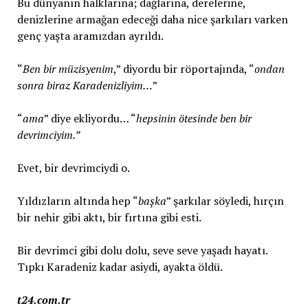
Bu dünyanın halklarına; dağlarına, derelerine,
denizlerine armağan edeceği daha nice şarkıları varken
genç yaşta aramızdan ayrıldı.
“
Ben bir müzisyenim
,” diyordu bir röportajında, “
ondan
sonra biraz Karadenizliyim…
”
“
ama
” diye ekliyordu… “
hepsinin ötesinde ben bir
devrimciyim.”
Evet, bir devrimciydi o.
Yıldızların altında hep “
başka
” şarkılar söyledi, hırçın
bir nehir gibi aktı, bir fırtına gibi esti.
Bir devrimci gibi dolu dolu, seve seve yaşadı hayatı.
Tıpkı Karadeniz kadar asiydi, ayakta öldü.
t24.com.tr