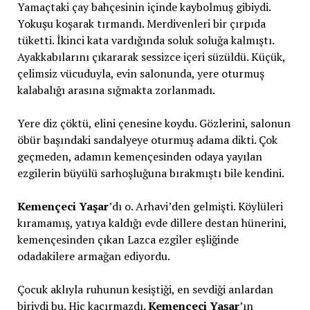
Yamaçtaki çay bahçesinin içinde kaybolmuş gibiydi.
Yokuşu koşarak tırmandı. Merdivenleri bir çırpıda
tüketti. İkinci kata vardığında soluk soluğa kalmıştı.
Ayakkabılarını çıkararak sessizce içeri süzüldü. Küçük,
çelimsiz vücuduyla, evin salonunda, yere oturmuş
kalabalığı arasına sığmakta zorlanmadı.
Yere diz çöktü, elini çenesine koydu. Gözlerini, salonun
öbür başındaki sandalyeye oturmuş adama dikti. Çok
geçmeden, adamın kemençesinden odaya yayılan
ezgilerin büyülü sarhoşluğuna bırakmıştı bile kendini.
Kemençeci Yaşar
’dı o. Arhavi’den gelmişti. Köylüleri
kıramamış, yatıya kaldığı evde dillere destan hünerini,
kemençesinden çıkan Lazca ezgiler eşliğinde
odadakilere armağan ediyordu.
Çocuk aklıyla ruhunun kesiştiği, en sevdiği anlardan
biriydi bu. Hiç kaçırmazdı.
Kemençeci Yaşar
’ın