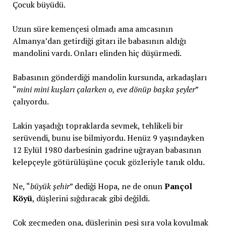
Çocuk büyüdü.
Uzun süre kemençesi olmadı ama amcasının
Almanya’dan getirdiği gitarı ile babasının aldığı
mandolini vardı. Onları elinden hiç düşürmedi.
Babasının gönderdiği mandolin kursunda, arkadaşları
“
mini mini kuşları çalarken o, eve dönüp başka şeyler
”
çalıyordu.
Lakin yaşadığı topraklarda sevmek, tehlikeli bir
serüvendi, bunu ise bilmiyordu. Henüz 9 yaşındayken
12 Eylül 1980 darbesinin gadrine uğrayan babasının
kelepçeyle götürülüşüne çocuk gözleriyle tanık oldu.
Ne, “
büyük şehir
” dediği Hopa, ne de onun
Pançol
Köyü
, düşlerini sığdıracak gibi değildi.
Çok geçmeden ona, düşlerinin peşi sıra yola koyulmak