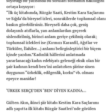
söylediği bir yazısında bu soruları sormanın haklılığını
ortaya koyuyor:
“İlk üç kitabımda, Rüzgâr Saati, Kestim Kara Saçlarımı
ve Sığda’da bireysel izleri, sonrakilerde toplumsal olanı
baskın görebilirsiniz. Bireyseli daha çok, geniş
dolayımlı atıflarla, yan anlamlardan geçerek
sislendirilmiş, birinci anlam geriye çekilmiş olarak;
toplumsal izlekleri ise (Kırmızı Karanfil, Ağıtlar ve
Türküler, İlahiler…) anlamı belirginleştirici bir biçem
içinde yazdım.”Kadınlık hâllerini anlatmada
yararlanacağı kadın edebiyatı geleneği eksik olan bir
şair kadının kendi ben’ini anlatırken şiirine sinen
duygunun “ürkeklik, edilgenlik, korku” vb. olması
epeyce manidar!
‘ÜRKEK SERÇE’DEN ‘BEN’ DİYEN KADINA…
Gülten Akın, ikinci şiir kitabı Kestim Kara Saçlarımı
adlı yapıtta ilk kitabı Rüzgâr Saatleri’nde görülen