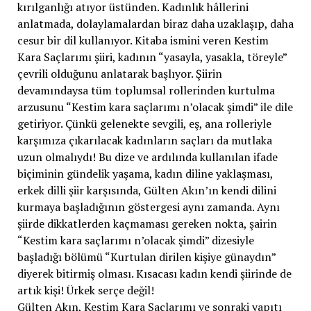
kırılganlığı atıyor üstünden. Kadınlık hâllerini
anlatmada, dolaylamalardan biraz daha uzaklaşıp, daha
cesur bir dil kullanıyor. Kitaba ismini veren Kestim
Kara Saçlarımı şiiri, kadının “yasayla, yasakla, töreyle”
çevrili olduğunu anlatarak başlıyor. Şiirin
devamındaysa tüm toplumsal rollerinden kurtulma
arzusunu “Kestim kara saçlarımı n’olacak şimdi” ile dile
getiriyor. Çünkü gelenekte sevgili, eş, ana rolleriyle
karşımıza çıkarılacak kadınların saçları da mutlaka
uzun olmalıydı! Bu dize ve ardılında kullanılan ifade
biçiminin gündelik yaşama, kadın diline yaklaşması,
erkek dilli şiir karşısında, Gülten Akın’ın kendi dilini
kurmaya başladığının göstergesi aynı zamanda. Aynı
şiirde dikkatlerden kaçmaması gereken nokta, şairin
“Kestim kara saçlarımı n’olacak şimdi” dizesiyle
başladığı bölümü “Kurtulan dirilen kişiye günaydın”
diyerek bitirmiş olması. Kısacası kadın kendi şiirinde de
artık kişi! Ürkek serçe değil!
Gülten Akın, Kestim Kara Saçlarımı ve sonraki yapıtı