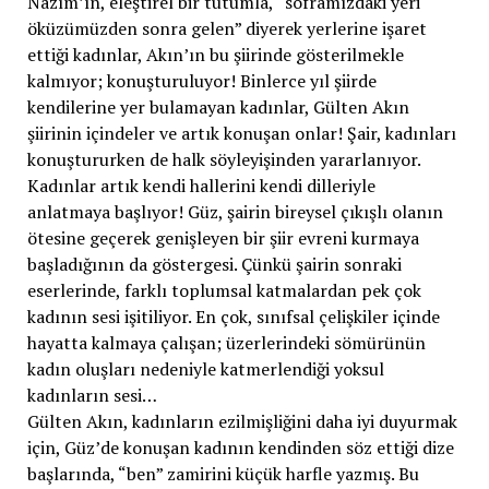
Nazım’ın, eleştirel bir tutumla, “soframızdaki yeri
öküzümüzden sonra gelen” diyerek yerlerine işaret
ettiği kadınlar, Akın’ın bu şiirinde gösterilmekle
kalmıyor; konuşturuluyor! Binlerce yıl şiirde
kendilerine yer bulamayan kadınlar, Gülten Akın
şiirinin içindeler ve artık konuşan onlar! Şair, kadınları
konuştururken de halk söyleyişinden yararlanıyor.
Kadınlar artık kendi hallerini kendi dilleriyle
anlatmaya başlıyor! Güz, şairin bireysel çıkışlı olanın
ötesine geçerek genişleyen bir şiir evreni kurmaya
başladığının da göstergesi. Çünkü şairin sonraki
eserlerinde, farklı toplumsal katmalardan pek çok
kadının sesi işitiliyor. En çok, sınıfsal çelişkiler içinde
hayatta kalmaya çalışan; üzerlerindeki sömürünün
kadın oluşları nedeniyle katmerlendiği yoksul
kadınların sesi…
Gülten Akın, kadınların ezilmişliğini daha iyi duyurmak
için, Güz’de konuşan kadının kendinden söz ettiği dize
başlarında, “ben” zamirini küçük harfle yazmış. Bu