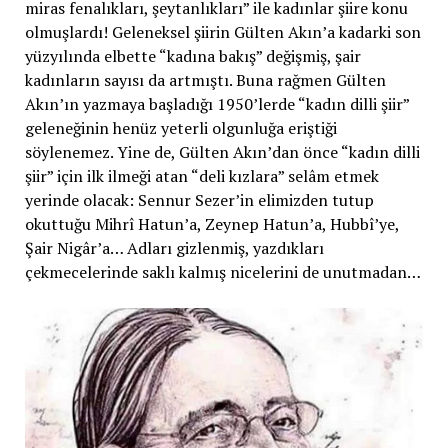
miras fenalıkları, şeytanlıkları” ile kadınlar şiire konu
olmuşlardı! Geleneksel şiirin Gülten Akın’a kadarki son
yüzyılında elbette “kadına bakış” değişmiş, şair
kadınların sayısı da artmıştı. Buna rağmen Gülten
Akın’ın yazmaya başladığı 1950’lerde “kadın dilli şiir”
geleneğinin henüz yeterli olgunluğa eriştiği
söylenemez. Yine de, Gülten Akın’dan önce “kadın dilli
şiir” için ilk ilmeği atan “deli kızlara” selâm etmek
yerinde olacak: Sennur Sezer’in elimizden tutup
okuttuğu Mihrî Hatun’a, Zeynep Hatun’a, Hubbî’ye,
Şair Nigâr’a… Adları gizlenmiş, yazdıkları
çekmecelerinde saklı kalmış nicelerini de unutmadan…