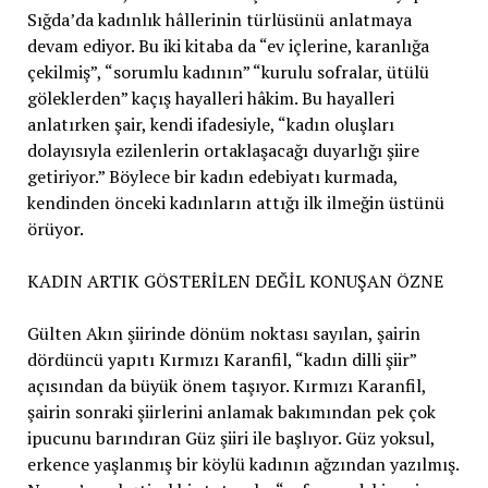
Sığda’da kadınlık hâllerinin türlüsünü anlatmaya
devam ediyor. Bu iki kitaba da “ev içlerine, karanlığa
çekilmiş”, “sorumlu kadının” “kurulu sofralar, ütülü
göleklerden” kaçış hayalleri hâkim. Bu hayalleri
anlatırken şair, kendi ifadesiyle, “kadın oluşları
dolayısıyla ezilenlerin ortaklaşacağı duyarlığı şiire
getiriyor.” Böylece bir kadın edebiyatı kurmada,
kendinden önceki kadınların attığı ilk ilmeğin üstünü
örüyor.
KADIN ARTIK GÖSTERİLEN DEĞİL KONUŞAN ÖZNE
Gülten Akın şiirinde dönüm noktası sayılan, şairin
dördüncü yapıtı Kırmızı Karanfil, “kadın dilli şiir”
açısından da büyük önem taşıyor. Kırmızı Karanfil,
şairin sonraki şiirlerini anlamak bakımından pek çok
ipucunu barındıran Güz şiiri ile başlıyor. Güz yoksul,
erkence yaşlanmış bir köylü kadının ağzından yazılmış.