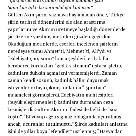
“Çarşılarda erkek adları söylenir kadınlar gizli
Sana kim taktı bu sorumluluğu kadınsın”
Gülten Akın şiirini yazmaya başlamadan önce, Türkçe
şiirin tarihsel dönemlerini ele alan araştırma
yapıtlarını ve Akın’ın üretmeye başladığı dönemlerde
şiir üzerine yazılmış metinleri gözden geçirdim.
Okuduğum metinlerde, eserleri incelenen şairlerin
neredeyse tümü Ahmet’ti, Mehmet’ti, Ali’ydi vs.
“Edebiyat çarşısının” lonca şeyhleri, eril akılla
beraberce kurdukları “gedik sistemini” ustaca işletip,
kadınlara dükkân açma izni vermemişlerdi. Zaman
zaman kendi sözünü, kadınlık hâlini duyurmak
isteyenler ortaya çıkmış, onlar da “işportacı”
muamelesi görmüşlerdi. Edebiyatın muhtesipleri
(büyük eleştirmenler!) kadınlara durmadan ceza
kesmişlerdi. Gülten Akın’ın ifadesi ile belki de “söz
kuştu”. “Büyüyüp ağza sığmaz olduğunda uçurulmuş
ancak, uçuranlar tutulmuştu.” Şiirde kadınları anlatma
işini de yıllar boyu “efendiler” üstlenmiş; “Havva’dan