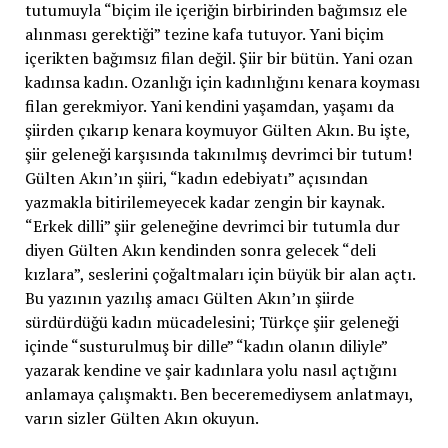
tutumuyla “biçim ile içeriğin birbirinden bağımsız ele
alınması gerektiği” tezine kafa tutuyor. Yani biçim
içerikten bağımsız filan değil. Şiir bir bütün. Yani ozan
kadınsa kadın. Ozanlığı için kadınlığını kenara koyması
filan gerekmiyor. Yani kendini yaşamdan, yaşamı da
şiirden çıkarıp kenara koymuyor Gülten Akın. Bu işte,
şiir geleneği karşısında takınılmış devrimci bir tutum!
Gülten Akın’ın şiiri, “kadın edebiyatı” açısından
yazmakla bitirilemeyecek kadar zengin bir kaynak.
“Erkek dilli” şiir geleneğine devrimci bir tutumla dur
diyen Gülten Akın kendinden sonra gelecek “deli
kızlara”, seslerini çoğaltmaları için büyük bir alan açtı.
Bu yazının yazılış amacı Gülten Akın’ın şiirde
sürdürdüğü kadın mücadelesini; Türkçe şiir geleneği
içinde “susturulmuş bir dille” “kadın olanın diliyle”
yazarak kendine ve şair kadınlara yolu nasıl açtığını
anlamaya çalışmaktı. Ben beceremediysem anlatmayı,
varın sizler Gülten Akın okuyun.