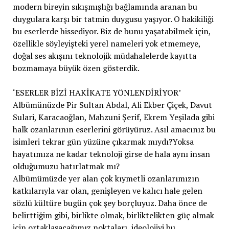
modern bireyin sıkışmışlığı bağlamında aranan bu
duygulara karşı bir tatmin duygusu yaşıyor. O hakikiliği
bu eserlerde hissediyor. Biz de bunu yaşatabilmek için,
özellikle söyleyişteki yerel nameleri yok etmemeye,
doğal ses akışını teknolojik müdahalelerde kayıtta
bozmamaya büyük özen gösterdik.
‘ESERLER BİZİ HAKİKATE YÖNLENDİRİYOR’
Albümünüzde Pir Sultan Abdal, Ali Ekber Çiçek, Davut
Sulari, Karacaoğlan, Mahzuni Şerif, Ekrem Yeşilada gibi
halk ozanlarının eserlerini görüyüruz. Asıl amacınız bu
isimleri tekrar gün yüzüne çıkarmak mıydı?Yoksa
hayatımıza ne kadar teknoloji girse de hala aynı insan
olduğumuzu hatırlatmak mı?
Albümümüzde yer alan çok kıymetli ozanlarımızın
katkılarıyla var olan, genişleyen ve kalıcı hale gelen
sözlü kültüre bugün çok şey borçluyuz. Daha önce de
belirttiğim gibi, birlikte olmak, birliktelikten güç almak
için ortaklaşacağımız noktaları, ideolojiyi bu