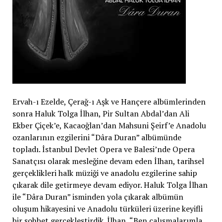
Ervah-ı Ezelde, Çerağ-ı Aşk ve Hançere albümlerinden
sonra Haluk Tolga İlhan, Pir Sultan Abdal’dan Ali
Ekber Çiçek’e, Kacaoğlan’dan Mahsuni Şeirf’e Anadolu
ozanlarının ezgilerini “Dâra Duran” albümünde
topladı. İstanbul Devlet Opera ve Balesi’nde Opera
Sanatçısı olarak mesleğine devam eden İlhan, tarihsel
gerçeklikleri halk müziği ve anadolu ezgilerine sahip
çıkarak dile getirmeye devam ediyor. Haluk Tolga İlhan
ile “Dâra Duran” isminden yola çıkarak albümün
oluşum hikayesini ve Anadolu türküleri üzerine keyifli
bir sohbet gerçekleştirdik. İlhan, “Ben çalışmalarımla,