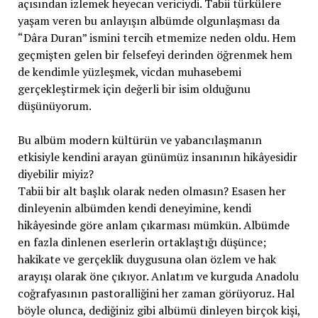
açısından izlemek heyecan vericiydi. Tabii türkülere
yaşam veren bu anlayışın albümde olgunlaşması da
“Dâra Duran” ismini tercih etmemize neden oldu. Hem
geçmişten gelen bir felsefeyi derinden öğrenmek hem
de kendimle yüzleşmek, vicdan muhasebemi
gerçekleştirmek için değerli bir isim olduğunu
düşünüyorum.
Bu albüm modern kültürün ve yabancılaşmanın
etkisiyle kendini arayan günümüz insanının hikâyesidir
diyebilir miyiz?
Tabii bir alt başlık olarak neden olmasın? Esasen her
dinleyenin albümden kendi deneyimine, kendi
hikâyesinde göre anlam çıkarması mümkün. Albümde
en fazla dinlenen eserlerin ortaklaştığı düşünce;
hakikate ve gerçeklik duygusuna olan özlem ve hak
arayışı olarak öne çıkıyor. Anlatım ve kurguda Anadolu
coğrafyasının pastoralliğini her zaman görüyoruz. Hal
böyle olunca, dediğiniz gibi albümü dinleyen birçok kişi,