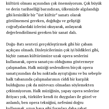
kültürü olması açısından çok önemsiyorum. Çok büyük
ve derin tarihselliği barındıran, ülkemizde algılandığı
gibi kesinlikle bir “üst kültür” sanatı olarak
görülmemesi gereken, doğduğu ve geliştiği
coğrafyalardaki izlerini okuyarak, anlayarak
değerlendirilmesi gereken bir sanat dalı.
Doğu-Batı sentezi gerçekleştirmek gibi bir çabam
açıkçası olmadı. Dinleyicilerimin çok iyi bildikleri gibi,
hiçbir zaman kültürümüze uzak opera seslerini
kullanarak, opera sanatçısı olduğumu göstermeye
çalışmadım. Halk müziği seslendiren birçok opera
sanatçısından da bu noktada ayrıştığımı ve bu sebeple
halk tabanında çalışmalarımın ciddi bir karşılık
bulduğunu çok da mütevazı olmadan söylemekten
çekinmiyorum. Halk müziğinin, yapay opera seslerine
ihtiyacı yok, türküler kendi öz duyguları ile güzel ve
anlamlı, ben opera tekniğini, nefesimi doğru
kullanmak, uzun hava gibi formları daha rahat