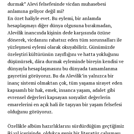
durmak” Alevi felsefesinde vicdan muhasebesi
anlamına geliyor değil mi?
En özet haliyle evet. Bu eylemi, bir anlamda
hesaplaşmayı diğer dünya olgusuna bırakmadan,
Alevilik inancında kişinin dede karşısında özüne
dönerek, vicdanını rahatsız eden tüm sorunsalları ile
yüzleşmesi eylemi olarak okuyabiliriz. Günümüzde
özeleştiri kültürünün zayıflığını ve hatta yokluğunu
düşünürsek, dâra durmak eyleminde bireyin kendisi ve
dünyayla hesaplaşmasını bu dünyada tamamlanma
gayretini görüyoruz. Bu da Alevilik’in yalnızca bir
inanç sistemi olmaktan çok, tüm yaşama sirayet eden
kapsamlı bir hak, emek, insanca yaşam, adalet gibi
evrensel değerleri kapsayan sosyalist değerlerin
emarelerini en açık hali ile taşıyan bir yaşam felsefesi
olduğunu görüyoruz.
Özellikle albüm hazırlıklarını sürdürdüğüm geçtiğimiz
iki yıl içerisinde, oldukça geniş bir literatür çalışması