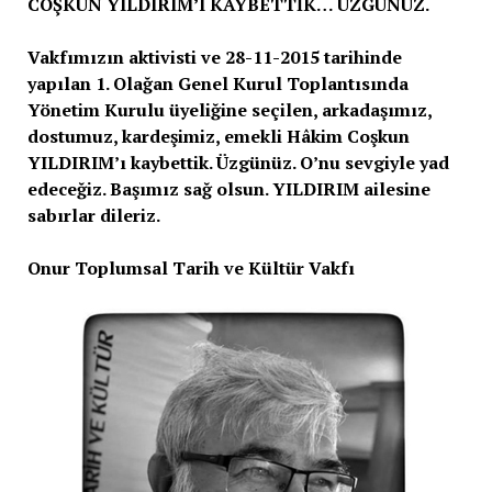
COŞKUN YILDIRIM’I KAYBETTİK… ÜZGÜNÜZ.
Vakfımızın aktivisti ve 28-11-2015 tarihinde
yapılan 1. Olağan Genel Kurul Toplantısında
Yönetim Kurulu üyeliğine seçilen, arkadaşımız,
dostumuz, kardeşimiz, emekli Hâkim Coşkun
YILDIRIM’ı kaybettik. Üzgünüz. O’nu sevgiyle yad
edeceğiz. Başımız sağ olsun. YILDIRIM ailesine
sabırlar dileriz.
Onur Toplumsal Tarih ve Kültür Vakfı