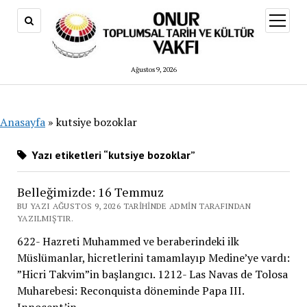
menüy
aç
Ağustos 9, 2026
Anasayfa
»
kutsiye bozoklar
Yazı etiketleri “kutsiye bozoklar”
Belleğimizde: 16 Temmuz
BU YAZI AĞUSTOS 9, 2026 TARIHINDE ADMIN TARAFINDAN
YAZILMIŞTIR.
622- Hazreti Muhammed ve beraberindeki ilk
Müslümanlar, hicretlerini tamamlayıp Medine’ye vardı:
”Hicri Takvim”in başlangıcı. 1212- Las Navas de Tolosa
Muharebesi: Reconquista döneminde Papa III.