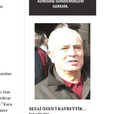
en
azılan
in tüm
 tekrar
e “Kara
SEZAİ ÖZEN’İ KAYBETTİK…
 süre