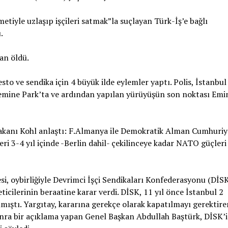
yle uzlaşıp işçileri satmak”la suçlayan Türk-İş’e bağlı
ü.
an öldü.
 ve sendika için 4 büyük ilde eylemler yaptı. Polis, İstanbul
lemine Park’ta ve ardından yapılan yürüyüşün son noktası Em
akanı Kohl anlaştı: F.Almanya ile Demokratik Alman Cumhuriy
eri 3-4 yıl içinde -Berlin dahil- çekilinceye kadar NATO güçleri
si, oybirliğiyle Devrimci İşçi Sendikaları Konfederasyonu (DİS
icilerinin beraatine karar verdi. DİSK, 11 yıl önce İstanbul 2
ıştı. Yargıtay, kararına gerekçe olarak kapatılmayı gerektire
nra bir açıklama yapan Genel Başkan Abdullah Baştürk, DİSK’