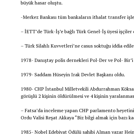
büyük hasar oluştu.
-Merkez Bankası tüm bankaların ithalat transfer işle
– İETT’de Türk-İş’e bağlı Türk Genel-İş üyesi işçiler
– Türk Silahlı Kuvvetleri’ne casus soktuğu iddia edi
1978- Danıştay polis dernekleri Pol-Der ve Pol- Bir’
1979- Saddam Hüseyin Irak Devlet Başkanı oldu.
1980- CHP İstanbul Milletvekili Abdurrahman Köksal
görüşlü 2 kişinin öldürülmesi ve 4 kişinin yaralanması
– Fatsa’da inceleme yapan CHP parlamento heyetinin
Ordu Valisi Reşat Akkaya “Biz bilgi almak için bazı k
1985- Nobel Edebiyat Ödülü sahibi Alman yazar Heinri