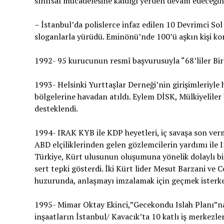
sınıfsal mücadelesine kaldığı yerden devam edeceğini
– İstanbul’da polislerce infaz edilen 10 Devrimci S
sloganlarla yürüdü. Eminönü’nde 100’ü aşkın kişi ko
1992- 95 kurucunun resmî başvurusuyla “68’liler Birl
1993- Helsinki Yurttaşlar Derneği’nin girişimleriyle h
bölgelerine havadan atıldı. Eylem DİSK, Mülkiyeliler 
desteklendi.
1994- IRAK KYB ile KDP heyetleri, iç savaşa son verm
ABD elçiliklerinden gelen gözlemcilerin yardımı ile I
Türkiye, Kürt ulusunun oluşumuna yönelik dolaylı bir
sert tepki gösterdi. İki Kürt lider Mesut Barzani v
huzurunda, anlaşmayı imzalamak için geçmek isterken
1995- Mimar Oktay Ekinci,”Gecekondu Islah Planı”na
inşaatların İstanbul/ Kavacık’ta 10 katlı iş merkezl