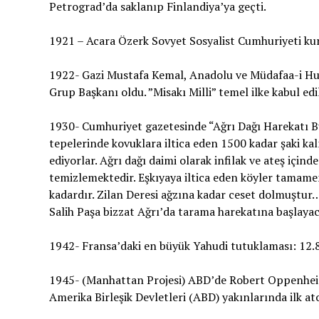
Petrograd’da saklanıp Finlandiya’ya geçti.
1921 – Acara Özerk Sovyet Sosyalist Cumhuriyeti ku
1922- Gazi Mustafa Kemal, Anadolu ve Müdafaa-i Huk
Grup Başkanı oldu. ”Misakı Milli” temel ilke kabul edil
1930- Cumhuriyet gazetesinde “Ağrı Dağı Harekatı Bu 
tepelerinde kovuklara iltica eden 1500 kadar şaki ka
ediyorlar. Ağrı dağı daimi olarak infilak ve ateş için
temizlemektedir. Eşkıyaya iltica eden köyler tamamen
kadardır. Zilan Deresi ağzına kadar ceset dolmuştur
Salih Paşa bizzat Ağrı’da tarama harekatına başlaya
1942- Fransa’daki en büyük Yahudi tutuklaması: 12.
1945- (Manhattan Projesi) ABD’de Robert Oppenheim
Amerika Birleşik Devletleri (ABD) yakınlarında ilk a