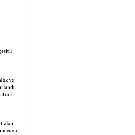
eşitli
llık ve
ırlandı.
katına
t alan
anmasına