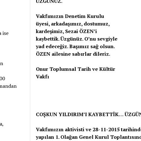
ÜZGÜNÜZ.
Vakfımızın Denetim Kurulu
üyesi, arkadaşımız, dostumuz,
kardeşimiz, Sezai ÖZEN’i
 ise
kaybettik. Üzgünüz. O’nu sevgiyle
yad edeceğiz. Başımız sağ olsun.
ÖZEN ailesine sabırlar dileriz.
an
Onur Toplumsal Tarih ve Kültür
Vakfı
000
Kumandan
COŞKUN YILDIRIM’I KAYBETTİK… ÜZGÜ
a,
Vakfımızın aktivisti ve 28-11-2015 tarihind
yapılan 1. Olağan Genel Kurul Toplantısın