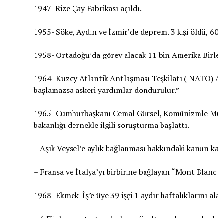
1947- Rize Çay Fabrikası açıldı.
1955- Söke, Aydın ve İzmir’de deprem. 3 kişi öldü, 60
1958- Ortadoğu’da görev alacak 11 bin Amerika Birleş
1964- Kuzey Atlantik Antlaşması Teşkilatı ( NATO) A
başlamazsa askeri yardımlar dondurulur.”
1965- Cumhurbaşkanı Cemal Gürsel, Komünizmle Müca
bakanlığı dernekle ilgili soruşturma başlattı.
– Aşık Veysel’e aylık bağlanması hakkındaki kanun kab
– Fransa ve İtalya’yı birbirine bağlayan “Mont Blanc 
1968- Ekmek-İş’e üye 39 işçi 1 aydır haftalıklarını ala