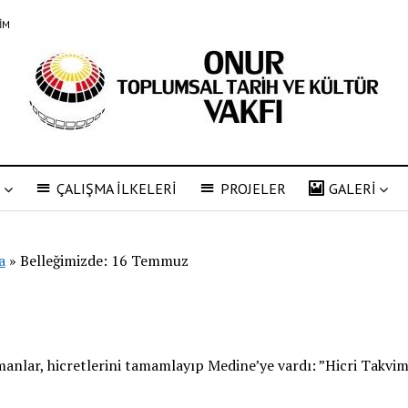
ŞİM
R
ÇALIŞMA İLKELERİ
PROJELER
GALERİ
a
»
Belleğimizde: 16 Temmuz
nlar, hicretlerini tamamlayıp Medine’ye vardı: ”Hicri Takvim