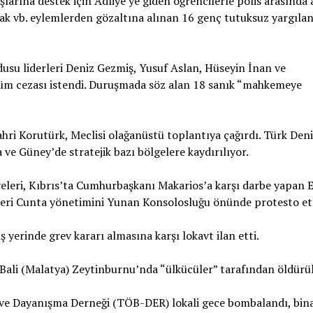
larına destek için Adliye’ye giden öğrencilerle polis arasında
ak vb. eylemlerden gözaltına alınan 16 genç tutuksuz yargıl
usu liderleri Deniz Gezmiş, Yusuf Aslan, Hüseyin İnan ve
ölüm cezası istendi. Duruşmada söz alan 18 sanık “mahkemeye
hri Korutürk, Meclisi olağanüstü toplantıya çağırdı. Türk Deni
 ve Güney’de stratejik bazı bölgelere kaydırılıyor.
leri, Kıbrıs’ta Cumhurbaşkanı Makarios’a karşı darbe yapan 
keri Cunta yönetimini Yunan Konsolosluğu önünde protesto et
ş yerinde grev kararı almasına karşı lokavt ilan etti.
Bali (Malatya) Zeytinburnu’nda “ülkücüler” tarafından öldürü
ve Dayanışma Derneği (TÖB-DER) lokali gece bombalandı, bin