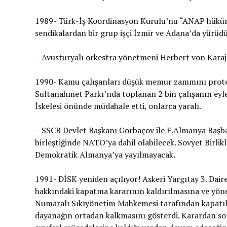
1989- Türk-İş Koordinasyon Kurulu’nu “ANAP hükümeti
sendikalardan bir grup işçi İzmir ve Adana’da yürüd
– Avusturyalı orkestra yönetmeni Herbert von Karaj
1990- Kamu çalışanları düşük memur zammını protesto
Sultanahmet Parkı’nda toplanan 2 bin çalışanın ey
İskelesi önünde müdahale etti, onlarca yaralı.
– SSCB Devlet Başkanı Gorbaçov ile F.Almanya Başb
birleştiğinde NATO’ya dahil olabilecek. Sovyet Birlikl
Demokratik Almanya’ya yayılmayacak.
1991- DİSK yeniden açılıyor! Askeri Yargıtay 3. Daire
hakkındaki kapatma kararının kaldırılmasına ve yönet
Numaralı Sıkıyönetim Mahkemesi tarafından kapatılm
dayanağın ortadan kalkmasını gösterdi. Karardan so