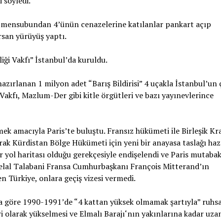
 söyledi.
ol mensubundan 4’ünün cenazelerine katılanlar pankart açıp
rsan yürüyüş yaptı.
iği Vakfı” İstanbul’da kuruldu.
azırlanan 1 milyon adet “Barış Bildirisi” 4 uçakla İstanbul’un ç
Vakfı, Mazlum-Der gibi kitle örgütleri ve bazı yayınevlerince
ek amacıyla Paris’te buluştu. Fransız hükümeti ile Birleşik Kra
rak Kürdistan Bölge Hükümeti için yeni bir anayasa taslağı haz
 yol haritası olduğu gerekçesiyle endişelendi ve Paris mutaba
e Celal Talabani Fransa Cumhurbaşkanı François Mitterand’ın
 Türkiye, onlara geçiş vizesi vermedi.
 göre 1990-1991’de “4 kattan yüksek olmamak şartıyla” ruhsa
eri olarak yükselmesi ve Elmalı Barajı‘nın yakınlarına kadar uz