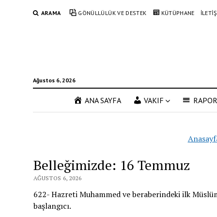
ARAMA
GÖNÜLLÜLÜK VE DESTEK
KÜTÜPHANE
İLETİ
Ağustos 6, 2026
ANA SAYFA
VAKIF
RAPO
Anasayf
Belleğimizde: 16 Temmuz
AĞUSTOS 6, 2026
622- Hazreti Muhammed ve beraberindeki ilk Müslüma
başlangıcı.