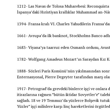
1212- Las Navas de Tolosa Muharebesi: Reconquista d
İspanya’daki Hıristiyan krallıklar Muhammad an-Nâ
1394- Fransa kralı VI. Charles Yahudilerin Fransa’da
1661- Avrupa’da ilk banknot, Stockholms Banco adlı b
1683- Viyana’ya taarruz eden Osmanlı ordusu, Avust
1782- Wolfgang Amadeus Mozart’ın Saraydan Kız Kaçı
1888- Sözleri Paris Komünü’nün yıkılmasından sonr
Enternasyonal, Pierre Degeyter tarafından marş olar
1917- Petrograd’da grevdeki binlerce işçi ve onlara 
itirazlarına rağmen ”bütün iktidar Sovyetler’e” talebi
sağladı. 18 ve 19 Temmuz’da yüzlerce Bolşevik tutukl
Yüzler” işçi milislere karşı linç hareketlerini örgütl