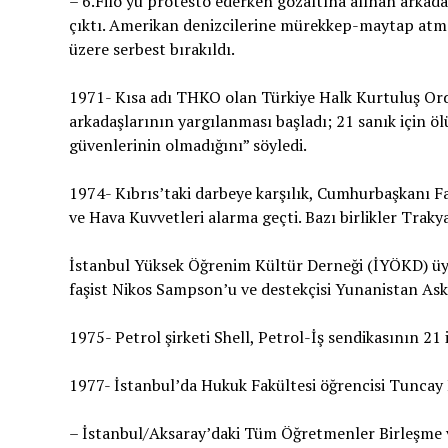
– 6.Filo’yu protesto ederken gözaltına alınan arkadaş
çıktı. Amerikan denizcilerine mürekkep-maytap atm
üzere serbest bırakıldı.
1971- Kısa adı THKO olan Türkiye Halk Kurtuluş Ord
arkadaşlarının yargılanması başladı; 21 sanık için 
güvenlerinin olmadığını” söyledi.
1974- Kıbrıs’taki darbeye karşılık, Cumhurbaşkanı Fa
ve Hava Kuvvetleri alarma geçti. Bazı birlikler Trakya
İstanbul Yüksek Öğrenim Kültür Derneği (İYÖKD) üye
faşist Nikos Sampson’u ve destekçisi Yunanistan As
1975- Petrol şirketi Shell, Petrol-İş sendikasının 21 i
1977- İstanbul’da Hukuk Fakültesi öğrencisi Tuncay 
– İstanbul/Aksaray’daki Tüm Öğretmenler Birleşme 