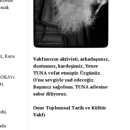
 arbede
anmak
z, Kara
Vakfımızın aktivisti, arkadaşımız,
dostumuz, kardeşimiz, Yener
TUNA vefat etmiştir. Üzgünüz.
EOKA’cı
O’nu sevgiyle yad edeceğiz.
ti.
Başımız sağolsun. TUNA ailesine
sabır diliyoruz.
Onur Toplumsal Tarih ve Kültür
ldü.
Vakfı
ada