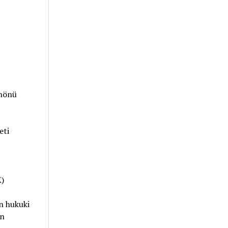
inönü
eti
K)
n hukuki
in