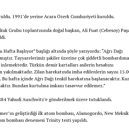
ruldu. 1991’de yerine Acara Özerk Cumhuriyeti kuruldu.
uk Grubu toplantısında doğal başkan, Ali Fuat (Cebesoy) Paşa
di.
Hafta Başlıyor” başlığı altında şöyle yazıyordu: “Ağrı Dağı
lmıştır. Tayyarelerimiz şakiler üzerine çok şiddetli bombardım
de inlemektedir. Türkün demir kartalları asilerin hesabını
 yakılmaktadır. Zilan harekatında imha edilenlerin sayısı 15.
… Bu hafta içinde Ağrı Dağı tenkil harekatına başlanacaktır. 
caktır. Bundan kurtulma imkanı tasavvur edilemez.”
884 Yahudi Auschwitz’e gönderilmek üzere tutuklandı.
er’ın geliştirdiği ilk atom bombası, Alamogordo, New Meksik
tom bombası denemesi Trinity testi yapıldı.