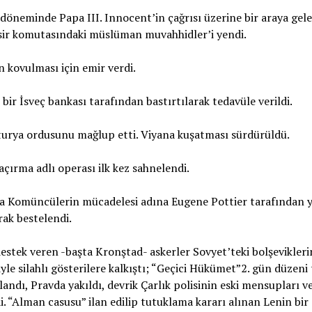
öneminde Papa III. Innocent’in çağrısı üzerine bir araya gel
sir komutasındaki müslüman muvahhidler’i yendi.
n kovulması için emir verdi.
ir İsveç bankası tarafından bastırtılarak tedavüle verildi.
urya ordusunu mağlup etti. Viyana kuşatması sürdürüldü.
rma adlı operası ilk kez sahnelendi.
a Komüncülerin mücadelesi adına Eugene Pottier tarafından y
ak bestelendi.
destek veren -başta Kronştad- askerler Sovyet’teki bolşevikler
yle silahlı gösterilere kalkıştı; “Geçici Hükümet”2. gün düzeni
andı, Pravda yakıldı, devrik Çarlık polisinin eski mensupları v
edi. “Alman casusu” ilan edilip tutuklama kararı alınan Lenin bir