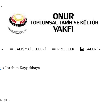
ŞİM
R
ÇALIŞMA İLKELERİ
PROJELER
GALERİ
a
»
İbrahim Kaypakkaya
LMIŞTIR.