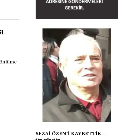
a
 gönlüme
SEZAİ ÖZEN’İ KAYBETTİK…