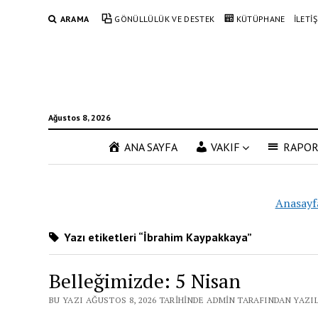
ARAMA
GÖNÜLLÜLÜK VE DESTEK
KÜTÜPHANE
İLETİ
Ağustos 8, 2026
ANA SAYFA
VAKIF
RAPO
Anasayf
Yazı etiketleri “İbrahim Kaypakkaya”
Belleğimizde: 5 Nisan
BU YAZI AĞUSTOS 8, 2026 TARIHINDE ADMIN TARAFINDAN YAZI