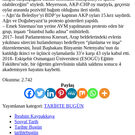
olabileceğini” söyledi. Meyersson, AKP-CHP oy marjıyla, geçersiz
oylar arasında pozivitif bağıntı olduğunu ileri sürdü.
– Ağrı’da Belediye’yi BDP’ye kaptıran AKP oyları 15.kez saydırdı.
Ağrı ve Doğubeyazıt’ta protesto gösterileri yapıldı.
– Emek Sineması’nın yerine AVM yapılmasını protesto eden bir
grup, inşaatı “İstanbul halkı adına” mühürledi.
2017- İsrail Parlamentosu Knesset, Arap beldelerindeki evlerin
yıkılması sürecini hızlandırmayı hedefleyen “planlama ve inşa”
düzenlemesini, İsrail Başbakanı Binyamin Netenyahu’nun da
katıldığı ikinci ve üçüncü oylamalarda 33’e karşı 43 oyla kabul etti.
2018- Eskişehir Osmangazi Üniversitesi (ESOGÜ) Eğitim
Fakültesi’nde, bir öğretim görevlisinin silahlı saldırısı sonucu 4
akademisyen hayatını kaybetti.
Okunma:
2.742
Paylaş
Yayımlanan kategori:
TARİHTE BUGÜN
İbrahim Kaypakkaya
Sosyal Tarih
Tarihte Bugün
tarihtebugün