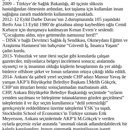
2009 – Türkiye’de Sağlık Bakanlığı, 40 işçinin slikozis
hastalığından ölmesinin ardından, kot taşlama için kullanılan insan
sağlığına zararlı maddelerin kullanımını yasakladı.
2012- 12 Eylül Darbe Davası’nın 2.duruşmasında 105 yaşındaki
Berfo Ana 13 Eylül 1980’de gözaltına alınıp kaybedilen oğlu Cemil
Kırbayır için duruşmaya katılmayan Kenan Evren’e seslendi:
”Çocuğumu aldın, niye getirmedin namussuz herif!”
– DİSK’e bağlı Devrimci Sağlık-İş Sendikası, Okmeydanı Eğitim ve
Araştırma Hastanesi’nin bahçesine “Güvenli İş, İnsanca Yaşam”
çadırı kurdu.
2013- Yolsuzluk ve sınır ötesi suçlar gibi konularda çalışan
gazeteciler, milyonlarca belgeyi incelemesi sonucu; aralarında
siyasetçi ve iş insanının olduğu kişilerin hesaplarının da yer aldığı
binlerce offshore şirket ve fonun sırlarının ortaya çıktığı iddia edildi.
2014- Ankara’da şaibeli yerel seçimde CHP adayı Mansur Yavaş ile
yarışan AKP’li Büyükşehir Belediye Başkanı İ.Melih Gökçek,
CHP’nin itirazları henüz sonuçlanmadan mazbatasını aldı.
CHP, Ankara Büyükşehir Belediye Başkanlığı seçiminde “oyların
yeniden sayılması ve birleştirme tutanaklarının gözden geçirilmesi”
taleplerinin il ve ilçe seçim kurullarınca “delil yetersizliği”
gerekçesiyle reddedilmesi üzerine taleplerini YSK’ya taşıdı.
Stockholm School of Economics’in Türkiye uzmanı Erik
Meyersson, Ankara seçimlerinde AKP’li M.Gökçek’e verilen
oylarla geçersiz oylar arasında “anomali olarak adlandırılabilecek bir
kalıpla karşılaştığını, bunun sistematik manipülasyon işareti