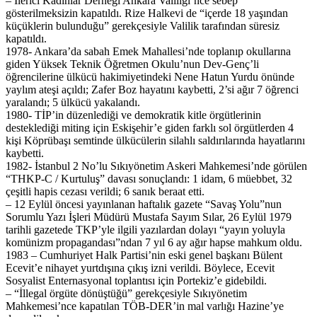
– İlerici Kadınlar Derneği Ankara Valiliği’nce sebep
gösterilmeksizin kapatıldı. Rize Halkevi de “içerde 18 yaşından
küçüklerin bulunduğu” gerekçesiyle Valilik tarafından süresiz
kapatıldı.
1978- Ankara’da sabah Emek Mahallesi’nde toplanıp okullarına
giden Yüksek Teknik Öğretmen Okulu’nun Dev-Genç’li
öğrencilerine ülkücü hakimiyetindeki Nene Hatun Yurdu önünde
yaylım ateşi açıldı; Zafer Boz hayatını kaybetti, 2’si ağır 7 öğrenci
yaralandı; 5 ülkücü yakalandı.
1980- TİP’in düzenlediği ve demokratik kitle örgütlerinin
desteklediği miting için Eskişehir’e giden farklı sol örgütlerden 4
kişi Köprübaşı semtinde ülkücülerin silahlı saldırılarında hayatlarını
kaybetti.
1982- İstanbul 2 No’lu Sıkıyönetim Askeri Mahkemesi’nde görülen
“THKP-C / Kurtuluş” davası sonuçlandı: 1 idam, 6 müebbet, 32
çeşitli hapis cezası verildi; 6 sanık beraat etti.
– 12 Eylül öncesi yayınlanan haftalık gazete “Savaş Yolu”nun
Sorumlu Yazı İşleri Müdürü Mustafa Sayım Sılar, 26 Eylül 1979
tarihli gazetede TKP’yle ilgili yazılardan dolayı “yayın yoluyla
komünizm propagandası”ndan 7 yıl 6 ay ağır hapse mahkum oldu.
1983 – Cumhuriyet Halk Partisi’nin eski genel başkanı Bülent
Ecevit’e nihayet yurtdışına çıkış izni verildi. Böylece, Ecevit
Sosyalist Enternasyonal toplantısı için Portekiz’e gidebildi.
– “İllegal örgüte dönüştüğü” gerekçesiyle Sıkıyönetim
Mahkemesi’nce kapatılan TÖB-DER’in mal varlığı Hazine’ye