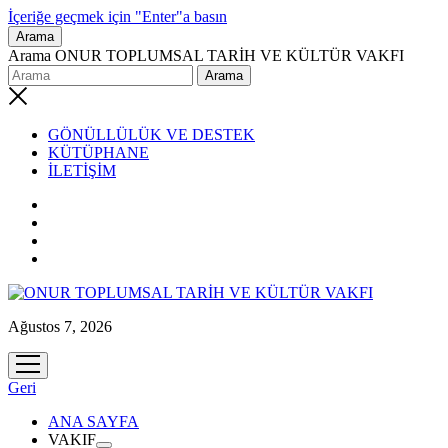
İçeriğe geçmek için "Enter"a basın
Arama
Arama ONUR TOPLUMSAL TARİH VE KÜLTÜR VAKFI
GÖNÜLLÜLÜK VE DESTEK
KÜTÜPHANE
İLETİŞİM
Ağustos 7, 2026
menüyü
aç
Geri
ANA SAYFA
VAKIF