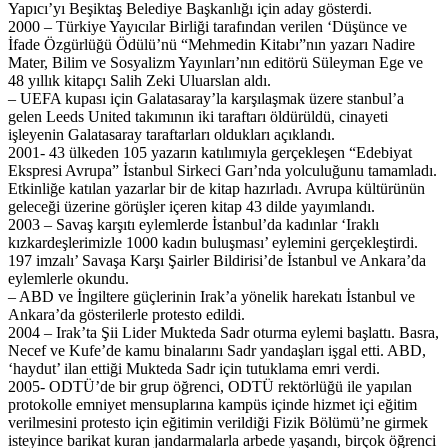
Yapıcı’yı Beşiktaş Belediye Başkanlığı için aday gösterdi.
2000 – Türkiye Yayıcılar Birliği tarafından verilen ‘Düşünce ve
İfade Özgürlüğü Ödülü’nü “Mehmedin Kitabı”nın yazarı Nadire
Mater, Bilim ve Sosyalizm Yayınları’nın editörü Süleyman Ege ve
48 yıllık kitapçı Salih Zeki Uluarslan aldı.
– UEFA kupası için Galatasaray’la karşılaşmak üzere stanbul’a
gelen Leeds United takımının iki taraftarı öldürüldü, cinayeti
işleyenin Galatasaray taraftarları oldukları açıklandı.
2001- 43 ülkeden 105 yazarın katılımıyla gerçekleşen “Edebiyat
Ekspresi Avrupa” İstanbul Sirkeci Garı’nda yolculuğunu tamamladı.
Etkinliğe katılan yazarlar bir de kitap hazırladı. Avrupa kültürünün
geleceği üzerine görüşler içeren kitap 43 dilde yayımlandı.
2003 – Savaş karşıtı eylemlerde İstanbul’da kadınlar ‘Iraklı
kızkardeşlerimizle 1000 kadın buluşması’ eylemini gerçekleştirdi.
197 imzalı’ Savaşa Karşı Şairler Bildirisi’de İstanbul ve Ankara’da
eylemlerle okundu.
– ABD ve İngiltere güçlerinin Irak’a yönelik harekatı İstanbul ve
Ankara’da gösterilerle protesto edildi.
2004 – Irak’ta Şii Lider Mukteda Sadr oturma eylemi başlattı. Basra,
Necef ve Kufe’de kamu binalarını Sadr yandaşları işgal etti. ABD,
‘haydut’ ilan ettiği Mukteda Sadr için tutuklama emri verdi.
2005- ODTÜ’de bir grup öğrenci, ODTÜ rektörlüğü ile yapılan
protokolle emniyet mensuplarına kampüs içinde hizmet içi eğitim
verilmesini protesto için eğitimin verildiği Fizik Bölümü’ne girmek
isteyince barikat kuran jandarmalarla arbede yaşandı, birçok öğrenci