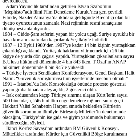
devredilecek.
– Adam Yayıncılık tarafından getirilen Istvan Szabo’nun
“Mephisto”adlı filmi Film Denetleme Kurulu’nca geri çevrildi.
Filmde, Naziler Almanya’da iktidara geldiğinde Brecht’çi olan bir
tiyatro oyuncusunun zamanla Nazi rejiminin resmî sanatçısına
dönüşmesi anlatılıyordu.
1984 – Cidde-Şam seferini yapan bir yolcu uçağı Suriye uyruklu bir
hava korsanı tarafından kaçırılarak Yeşilköy’e indirildi.
1987 – 12 Eylül 1980’den 1987’ye kadar 14 bin kişinin yurttaşlıktan
çıkarıldığı açıklandı. Yurttaşlık haklarını yitirmemek için 26 bin
kişiye de yurda dön çağrısı yapıldı. Yurttaşlıktan çıkarılanların sayısı
B.Ulusu hükümeti döneminde 4 bin 843 iken, T.Özal’ın ANAP
hükümeti döneminde 8 bin 945’e yükseldi.
– Türkiye İşveren Sendikaları Konfederasyonu Genel Başkanı Halit
Narin: “Güvenlik soruşturması tüm işyerlerinde mecburi olmalı.”
1991 – İstanbul’da Irak Konsolosluğu önünde protesto gösterisi
yapan gruba binadan ateş açıldı; 2 gösterici öldü.
– Irak ordusundan kaçıp Türkiye sınırına ulaşan Kürt’lerin sayısı
500 bine ulaştı, 246 bini tüm engellemelere rağmen sınırı geçti.
Hakkari Valisi Sahabettin Harput, sınırda bekletilen Kürtlerin
güvenlik sorununun tümüyle Birleşmiş Milletler’in denetiminde
olacağını, Türkiye’nin ise gıda ve giyim yardımında bulunmayı
sürdüreceğini söyledi.
– İkinci Körfez Savaşı’nın ardından BM Güvenlik Konseyi,
Müttefikler tarafından Kürtler için Güvenlikli Bölge kurulmasını