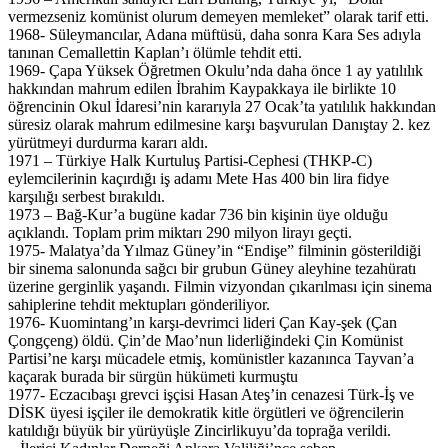
vermezseniz komünist olurum demeyen memleket” olarak tarif etti.
1968- Süleymancılar, Adana müftüsü, daha sonra Kara Ses adıyla
tanınan Cemallettin Kaplan’ı ölümle tehdit etti.
1969- Çapa Yüksek Öğretmen Okulu’nda daha önce 1 ay yatılılık
hakkından mahrum edilen İbrahim Kaypakkaya ile birlikte 10
öğrencinin Okul İdaresi’nin kararıyla 27 Ocak’ta yatılılık hakkından
süresiz olarak mahrum edilmesine karşı başvurulan Danıştay 2. kez
yürütmeyi durdurma kararı aldı.
1971 – Türkiye Halk Kurtuluş Partisi-Cephesi (THKP-C)
eylemcilerinin kaçırdığı iş adamı Mete Has 400 bin lira fidye
karşılığı serbest bırakıldı.
1973 – Bağ-Kur’a bugüne kadar 736 bin kişinin üye olduğu
açıklandı. Toplam prim miktarı 290 milyon lirayı geçti.
1975- Malatya’da Yılmaz Güney’in “Endişe” filminin gösterildiği
bir sinema salonunda sağcı bir grubun Güney aleyhine tezahüratı
üzerine gerginlik yaşandı. Filmin vizyondan çıkarılması için sinema
sahiplerine tehdit mektupları gönderiliyor.
1976- Kuomintang’ın karşı-devrimci lideri Çan Kay-şek (Çan
Çongçeng) öldü. Çin’de Mao’nun liderliğindeki Çin Komünist
Partisi’ne karşı mücadele etmiş, komünistler kazanınca Tayvan’a
kaçarak burada bir sürgün hükümeti kurmuştu
1977- Eczacıbaşı grevci işçisi Hasan Ateş’in cenazesi Türk-İş ve
DİSK üyesi işçiler ile demokratik kitle örgütleri ve öğrencilerin
katıldığı büyük bir yürüyüşle Zincirlikuyu’da toprağa verildi.