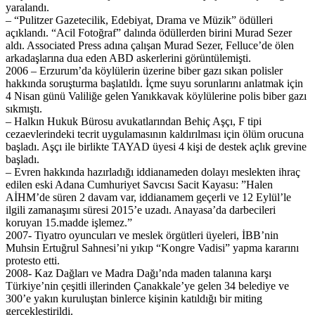
yaralandı.
– “Pulitzer Gazetecilik, Edebiyat, Drama ve Müzik” ödülleri
açıklandı. “Acil Fotoğraf” dalında ödüllerden birini Murad Sezer
aldı. Associated Press adına çalışan Murad Sezer, Felluce’de ölen
arkadaşlarına dua eden ABD askerlerini görüntülemişti.
2006 – Erzurum’da köylülerin üzerine biber gazı sıkan polisler
hakkında soruşturma başlatıldı. İçme suyu sorunlarını anlatmak için
4 Nisan günü Valiliğe gelen Yanıkkavak köylülerine polis biber gazı
sıkmıştı.
– Halkın Hukuk Bürosu avukatlarından Behiç Aşçı, F tipi
cezaevlerindeki tecrit uygulamasının kaldırılması için ölüm orucuna
başladı. Aşçı ile birlikte TAYAD üyesi 4 kişi de destek açlık grevine
başladı.
– Evren hakkında hazırladığı iddianameden dolayı meslekten ihraç
edilen eski Adana Cumhuriyet Savcısı Sacit Kayasu: ”Halen
AİHM’de süren 2 davam var, iddianamem geçerli ve 12 Eylül’le
ilgili zamanaşımı süresi 2015’e uzadı. Anayasa’da darbecileri
koruyan 15.madde işlemez.”
2007- Tiyatro oyuncuları ve meslek örgütleri üyeleri, İBB’nin
Muhsin Ertuğrul Sahnesi’ni yıkıp “Kongre Vadisi” yapma kararını
protesto etti.
2008- Kaz Dağları ve Madra Dağı’nda maden talanına karşı
Türkiye’nin çeşitli illerinden Çanakkale’ye gelen 34 belediye ve
300’e yakın kuruluştan binlerce kişinin katıldığı bir miting
gerçekleştirildi.