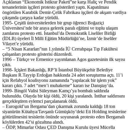
Açıklanan “Ekonomik İstikrar Paketi”ne karşı Haliç ve Pendik
tersanelerinin işçileri protesto gösterileri yaptı. Kapatılması
öngörülen Karabük Demir-Çelik Fabrikası işçileri de akşam vardiya
çıkışında çarşıya kadar yürüdü.
1995- Çeşitli üniversitelerden bir grup öğrenci Boğaziçi
Üniversitesi’nde bir araya gelerek paralı eğitimi ve toplu ulaşım
zamlarını protesto etti. İstanbul’da Demokratik Liseliler Birliği
(İDLB) üyeleri İl Milli Eğitim Müdürlüğü’ne, İzmir’de liseliler
Vilayet’e yürüdü.
– “5 Nisan Kararları”nın 1.yılında İÜ Cerrahpaşa Tıp Fakültesi
çalışanları protesto gösterisi düzenledi.
1996 – Türkçe ve Ermenice yayımlanan Agos gazetesinin ilk sayısı
çıktı.
1998- İçişleri Bakanlığı, RP’li İstanbul Büyükşehir Belediye
Başkanı R.Tayyip Erdoğan hakkında 24 adet soruşturma açtı. 11’i
için Refahyol koalisyonu zamanında “yapılacak bir işlem yok”
kararı çıktı. 7 adet “men’i muhakeme” kararı ise Danıştay’da.
1999- Bingöl Valisi Süleyman Kamçı’ya bombalı saldırıda
bulunuldu. Olayda bir kişi öldü, 20 kişi yaralandı. İntihar saldırısını
gerçekleştiren eylemci parçalanarak öldü.
– Eurogold’un Bergama’dan çıkarmak zorunda kaldığı 18 ton
siyanürün Kütahya/Tavşanlı Gümüşköy’deki Eti Holding tesislerine
götürülmesini tesislerin önünde soyunarak protesto eden Bergamalı
köylülerden 42’si gözaltına alındı.
– ÖDP, Mimarlar Odası ÇED Danışma Kurulu üyesi Mücella