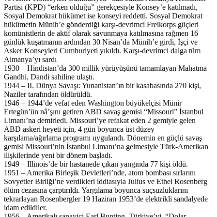
Partisi (KPD) “erken olduğu” gerekçesiyle Konsey’e katılmadı,
Sosyal Demokrat hükümet ise konseyi reddetti. Sosyal Demokrat
hükümetin Münih’e gönderdiği karşı-devrimci Freikorps güçleri
komünistlerin de aktif olarak savunmaya katılmasına rağmen 16
günlük kuşatmanın ardından 30 Nisan’da Münih’e girdi, İşçi ve
Asker Konseyleri Cumhuriyeti yıkıldı. Karşı-devrimci dalga tüm
Almanya’yı sardı
1930 – Hindistan’da 300 millik yürüyüşünü tamamlayan Mahatma
Gandhi, Dandi sahiline ulaştı.
1944 – II. Dünya Savaşı: Yunanistan’ın bir kasabasında 270 kişi,
Naziler tarafından öldürüldü.
1946 – 1944’de vefat eden Washington büyükelçisi Münir
Ertegün’ün nâ’şını getiren ABD savaş gemisi “Missouri” İstanbul
Limanı’na demirledi. Missouri’ye refakat eden 2 gemiyle gelen
ABD askeri heyeti için, 4 gün boyunca üst düzey
karşılama/ağırlama programı uygulandı. Dönemin en güçlü savaş
gemisi Missouri’nin İstanbul Limanı’na gelmesiyle Türk-Amerikan
ilişkilerinde yeni bir dönem başladı.
1949 – Illinois’de bir hastanede çıkan yangında 77 kişi öldü.
1951 – Amerika Birleşik Devletleri’nde, atom bombası sırlarını
Sovyetler Birliği’ne verdikleri iddiasıyla Julius ve Ethel Rosenberg
ölüm cezasına çarptırıldı. Yargılama boyunca suçsuzluklarını
tekrarlayan Rosenbergler 19 Haziran 1953’de elektrikli sandalyede
idam edildiler.
1956 – Amerikalı sanayici Earl Bunting, Türkiye’yi, “Dolar