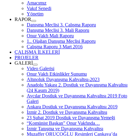
menüyü
Amacımız
aç
Vakıf Senedi
Yönetim
RAPOR
menüyü
Danışma Meclisi 3. Çalışma Raporu
aç
Danışma Meclisi 3. Mali Raporu
Onur Vakfı Mali Raporu
1.. Olağan Danışma Meclisi Raporu
Çalışma Raporu 3 Mart 2016
ÇALIŞMA İLKELERİ
PROJELER
GALERİ
menüyü
Video Galerisi
aç
Onur Vakfı Etkinlikler Sunumu
Altınoluk Dayanışma Kahvaltısı-2023
Anadolu Yakası 2. Dostluk ve Dayanışma Kahvaltısı
(24 Kasım 2019)
Avcılar Dostluk ve Dayanışma Kahvaltısı 2019 Foto
Galeri
Ankara Dostluk ve Dayanışma Kahvaltısı 2019
İzmir 2. Dostluk ve Dayanışma Kahvaltısı
23 Şubat 2019 Dostluk ve Dayanışma Yemeği
“Komünist Başkan” Onur Vakfında…
İzmir Tanışma ve Dayanışma Kahvaltısı
Muzaffer ORUÇOĞLU Resimleri Çankaya’da