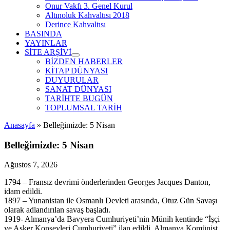
Onur Vakfı 3. Genel Kurul
Altınoluk Kahvaltısı 2018
Derince Kahvaltısı
BASINDA
YAYINLAR
SİTE ARŞİVİ
menüyü
BİZDEN HABERLER
aç
KİTAP DÜNYASI
DUYURULAR
SANAT DÜNYASI
TARİHTE BUGÜN
TOPLUMSAL TARİH
Anasayfa
»
Belleğimizde: 5 Nisan
Belleğimizde: 5 Nisan
Ağustos 7, 2026
1794 – Fransız devrimi önderlerinden Georges Jacques Danton,
idam edildi.
1897 – Yunanistan ile Osmanlı Devleti arasında, Otuz Gün Savaşı
olarak adlandırılan savaş başladı.
1919- Almanya’da Bavyera Cumhuriyeti’nin Münih kentinde “İşçi
ve Asker Konseyleri Cumhuriyeti” ilan edildi. Almanya Komünist