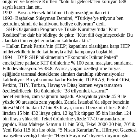
öngören ve böylece Kürtleri “kötü bir gelecek”ten koruyan 688
sayılı kararı ilan etti.
1992 – Bosna-Hersek hükümeti bağımsızlığını ilan etti.
1993- Başbakan Süleyman Demirel, “Türkiye’ye trilyonu ben
getirdim, şimdi de katrilyonu hediye ediyorum” dedi.
– SHP Olağanüstü Program ve Tüzük Kurultayı’nda “Kürt
Realitesi”ne dair bir bildirge de çıktı: “Kürt dili özgürleşecektir. Bu
alandaki tüm engeller ortadan kaldırılacaktır.”
– Halkın Emek Partisi’nin (HEP) kapatılma olasılığına karşı HEP
milletvekillerinin de katılımıyla afişli kampanya başlatıldı.
1994 – DYP-SHP hükümetinin “Ekonomik İstikrar Paketi”
emekçilere patladı: KİT ürünlerine % 100 zam, maaşlara sınırlama.
Filli devalüasyon: % 38.8. Ayrıca, yoğun özelleştirme furyası
eşliğinde tarımsal destekleme alımları daraltılıp sübvansiyonlar
kaldırılıyor. Bu yıl sonuna kadar Erdemir, TÜPRAŞ, Petrol Ofisi,
Petkim, THY, Turban, Havaş ve Ditaş kısmen veya tamamen
özelleştirilecek. Bu önlemlerle “38 trilyonluk tasarruf”
hedeflenirken, zam yağmuru başladı. Akaryakıta yüzde 45.9 ile
yüzde 90 arasında zam yapıldı. Zamla İstanbul’da süper benzinin
litresi 9473 liradan 17 bin 83 liraya, normal benzinin litresi 8562
liradan 15 bin 432 liraya çıktı. 12 kg’lık tüpgaz 85 bin liradan 124
bin liraya yükseldi. Tekel ürünlerine yüzde 77-10 arasında zam
yapıldı. Kısa Maltepe Samsun 11 bin 500, Tekel 2000 30 bin, 70’lik
Yeni Rakı 115 bin lira oldu. “5 Nisan Kararları”nı, Hürriyet Gazetesi
manşetten verdiği haberle “Haydi Hayırlısı” diyerek duyurmuştu.