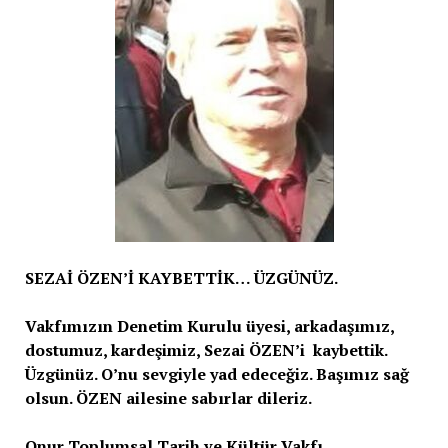
SEZAİ ÖZEN’İ KAYBETTİK… ÜZGÜNÜZ.
Vakfımızın Denetim Kurulu üyesi, arkadaşımız,
dostumuz, kardeşimiz, Sezai ÖZEN’i kaybettik.
Üzgünüz. O’nu sevgiyle yad edeceğiz. Başımız sağ
olsun. ÖZEN ailesine sabırlar dileriz.
Onur Toplumsal Tarih ve Kültür Vakfı