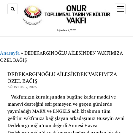
menüy
aç
Ağustos 7, 2026
Anasayfa
»
DEDEKARGINOĞLU AİLESİNDEN VAKFIMIZA
ÖZEL BAĞIŞ
DEDEKARGINOĞLU AİLESİNDEN VAKFIMIZA
ÖZEL BAĞIŞ
AĞUSTOS 7, 2026
Vakfımızın kuruluşundan bugüne kadar maddi ve
manevi desteğini esirgemeyen ve geçen günlerde
yayınladığı MARX ve ENGELS adlı kitabının tüm
gelirini vakfımıza bağışlayan arkadaşımız Hüseyin Avni
Dedekargınoğlu’nun değerli Annesi Havva
Dedekargınoğlu’da vakfımızın bağışçılarından biridir.