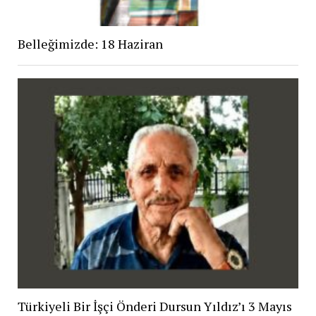
Belleğimizde: 18 Haziran
Türkiyeli Bir İşçi Önderi Dursun Yıldız’ı 3 Mayıs