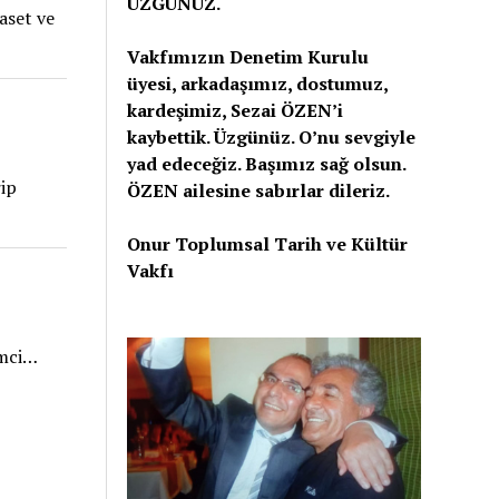
ÜZGÜNÜZ.
yaset ve
Vakfımızın Denetim Kurulu
üyesi, arkadaşımız, dostumuz,
kardeşimiz, Sezai ÖZEN’i
kaybettik. Üzgünüz. O’nu sevgiyle
yad edeceğiz. Başımız sağ olsun.
rip
ÖZEN ailesine sabırlar dileriz.
Onur Toplumsal Tarih ve Kültür
Vakfı
imci…