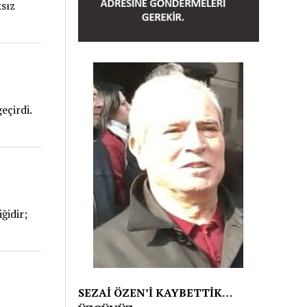
ksız
eçirdi.
ğidir;
SEZAİ ÖZEN’İ KAYBETTİK…