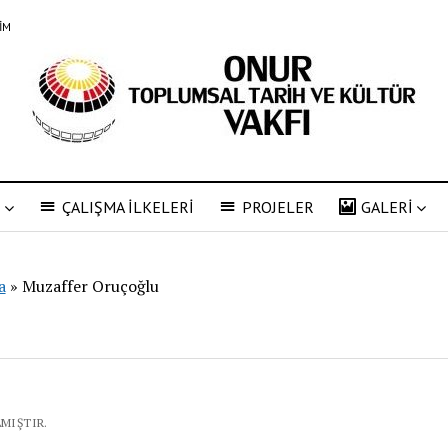
ŞİM
R
ÇALIŞMA İLKELERİ
PROJELER
GALERİ
a
»
Muzaffer Oruçoğlu
LMIŞTIR.