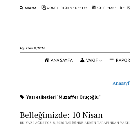
ARAMA
GÖNÜLLÜLÜK VE DESTEK
KÜTÜPHANE
İLETİ
Ağustos 8, 2026
ANA SAYFA
VAKIF
RAPO
Anasayf
Yazı etiketleri “Muzaffer Oruçoğlu”
Belleğimizde: 10 Nisan
BU YAZI AĞUSTOS 8, 2026 TARIHINDE ADMIN TARAFINDAN YAZI