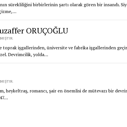
n sürekliliğini birbirlerinin şartı olarak gören bir insandı. Si
ı çizme,…
 Muzaffer ORUÇOĞLU
LMIŞTIR.
üce toprak işgallerinden, üniversite ve fabrika işgallerinden geçi
el. Devrimcilik, yolda…
LMIŞTIR.
am, heykeltraş, romancı, şair en önemlisi de mütevazı bir devr
1947…