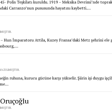
45- Polis Teşkilatı kuruldu. 1919 – Meksika Devrimi’nde topra
ındaki Carranzo’nun pususunda hayatını kaybetti.…
LMIŞTIR.
1 – Hun İmparatoru Attila, Kuzey Fransa’daki Metz şehrini ele g
rasbourg,…
YAZILMIŞTIR.
eneğin ruhuna, kurucu gücüne karşı yükselir. Şiirin işi duygu işçili
şime…
 Oruçoğlu
LMIŞTIR.