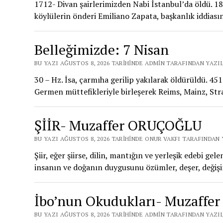
1712- Divan şairlerimizden Nabi İstanbul’da öldü. 18
köylülerin önderi Emiliano Zapata, başkanlık iddias
Belleğimizde: 7 Nisan
BU YAZI AĞUSTOS 8, 2026 TARIHINDE ADMIN TARAFINDAN YAZI
30 – Hz. İsa, çarmıha gerilip yakılarak öldürüldü. 45
Germen müttefikleriyle birleşerek Reims, Mainz, St
ŞİİR- Muzaffer ORUÇOĞLU
BU YAZI AĞUSTOS 8, 2026 TARIHINDE ONUR VAKFI TARAFINDAN 
Şiir, eğer şiirse, dilin, mantığın ve yerleşik edebi gel
insanın ve doğanın duygusunu özümler, deşer, deği
İbo’nun Okudukları- Muzaffer
BU YAZI AĞUSTOS 8, 2026 TARIHINDE ADMIN TARAFINDAN YAZI