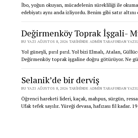
İbo, yoğun okuyan, mücadelenin sürekliliği ile okumanı
edebiyatı aynı anda izliyordu. Benim gibi satır altın
Değirmenköy Toprak İşgali-
BU YAZI AĞUSTOS 8, 2026 TARIHINDE ADMIN TARAFINDAN YAZI
Yol güneşli, pırıl pırıl. Yol bizi Elmalı, Atalan, Güll
Değirmenköy toprak işgaline doğru götürüyor. Ne güz
Selanik’de bir derviş
BU YAZI AĞUSTOS 8, 2026 TARIHINDE ADMIN TARAFINDAN YAZI
Öğrenci hareketi lideri, kaçak, mahpus, sürgün, ress
Ufak tefek sayılır. Yüreği devasa, hafızası fil kadar. 