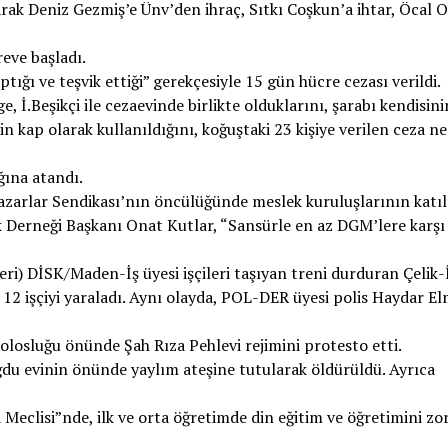
olarak Deniz Gezmiş’e Ünv’den ihraç, Sıtkı Coşkun’a ihtar, Öcal 
reve başladı.
ğı ve teşvik ettiği” gerekçesiyle 15 gün hücre cezası verildi.
 İ.Beşikçi ile cezaevinde birlikte olduklarını, şarabı kendisini
 kap olarak kullanıldığını, koğuştaki 23 kişiye verilen ceza n
ına atandı.
azarlar Sendikası’nın öncülüğünde meslek kuruluşlarının katıl
Derneği Başkanı Onat Kutlar, “Sansürle en az DGM’lere karşı
) DİSK/Maden-İş üyesi işçileri taşıyan treni durduran Çelik-İ
 12 işçiyi yaraladı. Aynı olayda, POL-DER üyesi polis Haydar E
olosluğu önünde Şah Rıza Pehlevi rejimini protesto etti.
du evinin önünde yaylım ateşine tutularak öldürüldü. Ayrıca
Meclisi”nde, ilk ve orta öğretimde din eğitim ve öğretimini zo