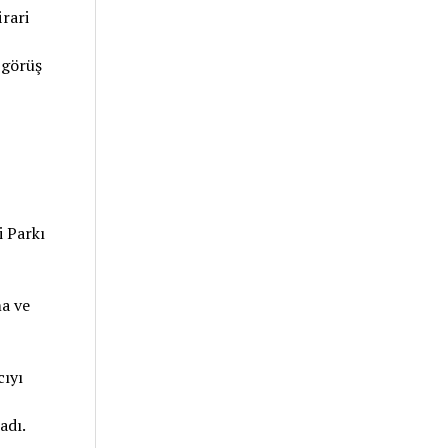
irari
 görüş
i Parkı
ma ve
cıyı
adı.