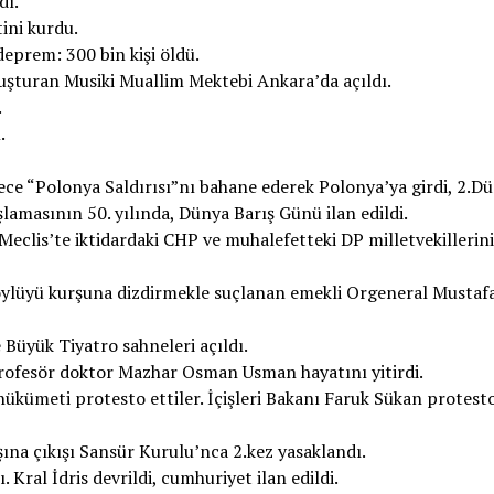
dı.
ini kurdu.
prem: 300 bin kişi öldü.
uşturan Musiki Muallim Mektebi Ankara’da açıldı.
.
.
ce “Polonya Saldırısı”nı bahane ederek Polonya’ya girdi, 2.D
şlamasının 50. yılında, Dünya Barış Günü ilan edildi.
clis’te iktidardaki CHP ve muhalefetteki DP milletvekillerin
ylüyü kurşuna dizdirmekle suçlanan emekli Orgeneral Mustaf
Büyük Tiyatro sahneleri açıldı.
profesör doktor Mazhar Osman Usman hayatını yitirdi.
hükümeti protesto ettiler. İçişleri Bakanı Faruk Sükan protest
ına çıkışı Sansür Kurulu’nca 2.kez yasaklandı.
ral İdris devrildi, cumhuriyet ilan edildi.