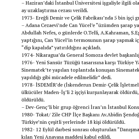
– Haziran’daki İstanbul Üniversitesi işgaliyle ilgili 
ay uzaklaştırma cezası verildi.
1973- Ereğli Demir ve Çelik Fabrikası’nda 5 bin işçi g
– Adana Cezaevi’nde Can Yücel’e “üzümden şarap yaptı
Abdullah Nefes, o günlerde O.Telli, A.Kahraman, S.Ege,
yaptığını, Can Yücel’in termosunun şarap yapmak için
“dip kapalıda” yatırıldığını açıkladı.
1974- Nikaragua’da General Somoza devlet başkanlığ
1976- Yeni Sansür Tüzüğü tasarısına karşı Türkiye Y
Sinematek’te yapılan toplantıda konuşan Sinematek 
yapıldığı gibi mücadele edilmelidir” dedi.
1978- İSDEMİR’de (İskenderun Demir-Çelik İşletmeleri
ülkücüler Maden-İş’li 2 işçiyi kurşunlayarak öldürdü,
öldürüldü.
– Dev-Genç’li bir grup öğrenci İran’ın İstanbul Kons
1980- Tokat/ Zile CHP İlçe Başkanı Av.Abidin Şendoğ
Türkiye’nin çeşitli yerlerinde 18 kişi öldürüldü.
1982- 12 Eylül darbesi sonrası oluşturulan “Danışma 
kılan Yeni Anayasa maddesi kabul edildi.