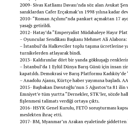
2009- Sivas Katliamı Davası’nda söz alan Avukat Şena
sanıklardan Cafer Erçakmak’ın 1998 yılına kadar devl
2010- “Roman Açılımı”nda pankart açmaktan 17 aydır
yasağı getirildi.
2012- Hatay’da “Emperyalist Müdahaleye Hayır Platf
– Oyuncular Sendikası Başkanı Mehmet Ali Alabora: “
– İstanbul’da Halkevciler toplu taşıma ücretlerine
turnikelerden atlayarak bindi.
2013- Kaldırımlar dört bir yanda gökkuşağı renkleri
– İstanbul’da 1 Eylül Dünya Barış Günü için insan zin
kapatıldı. Demokrasi ve Barış Platformu Kadıköy’de “
– Anadolu Ajansı, Kürtçe haber yayımına başladı. AA, 
2015- Başbakan Davutoğlu’nun 5 Ağustos’ta 81 ilin va
Emniyet’e tüm yurtta “Dernekler, STK’ler, sözde halk 
fişlenmesi talimatı verdiği ortaya çıktı.
2016- HSYK Genel Kurulu, FETÖ soruşturması kapsam
meslekten ihraç etti.
2017- BM, Myanmar’ın Arakan eyaletinde şiddetten kaç