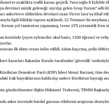
lometre uzaklıkta trafik kazası geçirdi. Yazıcıoğlu 8 Eylülde ö
 devrimci müzik geleneği: sıyrılıp gelen Grup Yorum” adlı ki
acı askerlerce öldürülen devrimci ozan Victor Jara’ya ithaf edil
asıyla ilgili bilirkişi raporu açıklandı. 22 Temmuz’da meydana
e: Kurum yol tamiratını yapmamış, trene ATS (otomatik fren si
n kentinde Çeçen eylemciler okul bastı, 1300 öğrenci ve veliy
yorlar.
onrası ilk idam cezası infaz edildi. Adam kaçırma, polis öldür
lokavt kararları Bakanlar Kurulu tarafından ‘güvenlik’ nedeniyl
 Kürdistan Demokrat Parti (KDP) lideri Mesut Barzani, tüm dev
ndaki Irak bayraklarının kaldırılıp sadece Kürdistan bayrağı as
nin gönderilmesine ilişkin Hükümet Tezkeresi, TBMM Başkanlı
ndu asker üzerinde hardal gazının etkilerini araştıran deneyle