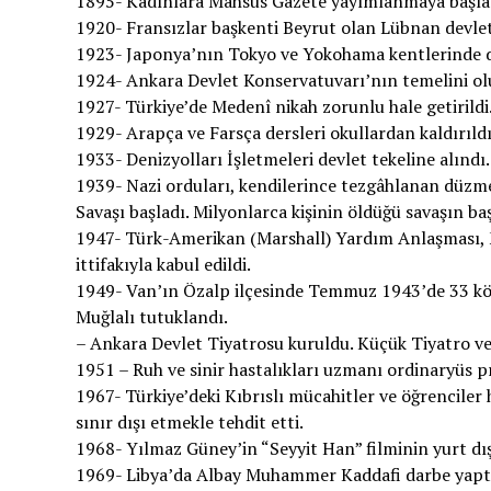
1895- Kadınlara Mahsus Gazete yayımlanmaya başla
1920- Fransızlar başkenti Beyrut olan Lübnan devlet
1923- Japonya’nın Tokyo ve Yokohama kentlerinde de
1924- Ankara Devlet Konservatuvarı’nın temelini ol
1927- Türkiye’de Medenî nikah zorunlu hale getirildi
1929- Arapça ve Farsça dersleri okullardan kaldırıldı
1933- Denizyolları İşletmeleri devlet tekeline alındı.
1939- Nazi orduları, kendilerince tezgâhlanan düzme
Savaşı başladı. Milyonlarca kişinin öldüğü savaşın ba
1947- Türk-Amerikan (Marshall) Yardım Anlaşması, Me
ittifakıyla kabul edildi.
1949- Van’ın Özalp ilçesinde Temmuz 1943’de 33 kö
Muğlalı tutuklandı.
– Ankara Devlet Tiyatrosu kuruldu. Küçük Tiyatro ve 
1951 – Ruh ve sinir hastalıkları uzmanı ordinaryüs 
1967- Türkiye’deki Kıbrıslı mücahitler ve öğrenciler 
sınır dışı etmekle tehdit etti.
1968- Yılmaz Güney’in “Seyyit Han” filminin yurt dış
1969- Libya’da Albay Muhammer Kaddafi darbe yaptı. K