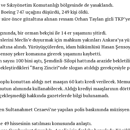
u ve Sıkıyönetim Komutanlığı bölgesinde de yasaklandı.
 Boeing 747 uçağını düşürdü, 249 kişi öldü.
r süre önce gözaltına alınan ressam Orhan Taylan gizli TKP’ye
ında, bir orman bekçisi ile 14 er yaşamını yitirdi.
eslerini Meclis’e duyurmak için mahkum yakınları Ankara’ya yü
zaltına alındı. Yürüyüşçülerden, idam hükümlüsü Hasan Şenso
Şensoy şeker komasına girerek yaşamını kaybetti.
sayısı 100 bini aştı, Şemdinli-Silopi hattında arazide bekletili
leştirdikleri “Barış Zinciri”nde slogan atıldığı gerekçesiyle p
lu konuttan aldığı net maaşın 60 katı kredi verilecek. Memu
nutun alımında kullanabilecek. Aldığı krediyi maaşlarının dörtt
rçekleşmediği hakkında gazetelerde bilgi bulunamadı.
en Sultanahmet Cezaevi’ne yapılan polis baskınında müzisyen 
e 49 hissesinin satılması konusunda anlaştı.