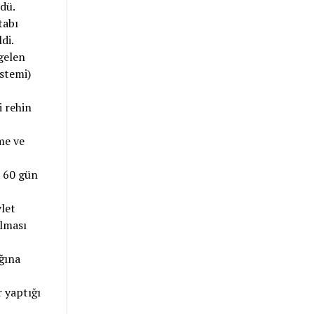
ldü.
tabı
di.
 gelen
stemi)
i rehin
me ve
e 60 gün
let
ılması
ğına
r yaptığı