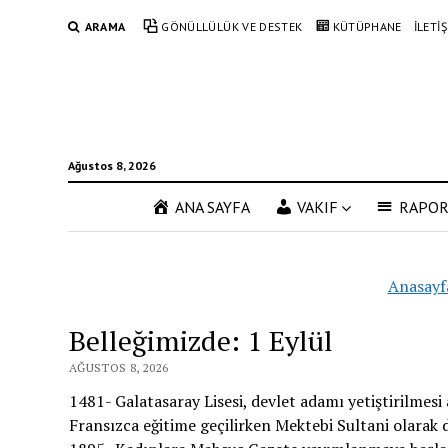
ARAMA
GÖNÜLLÜLÜK VE DESTEK
KÜTÜPHANE
İLETİ
Ağustos 8, 2026
ANA SAYFA
VAKIF
RAPO
Anasayf
Belleğimizde: 1 Eylül
AĞUSTOS 8, 2026
1481- Galatasaray Lisesi, devlet adamı yetiştirilmes
Fransızca eğitime geçilirken Mektebi Sultani olarak 