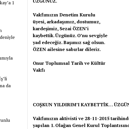
ÜZGÜNÜZ.
Okay’a 1
Vakfımızın Denetim Kurulu
üyesi, arkadaşımız, dostumuz,
kardeşimiz, Sezai ÖZEN’i
n
kaybettik. Üzgünüz. O’nu sevgiyle
edeniyle
yad edeceğiz. Başımız sağ olsun.
ÖZEN ailesine sabırlar dileriz.
ımıyla
Onur Toplumsal Tarih ve Kültür
Vakfı
ş’li
lma da
COŞKUN YILDIRIM’I KAYBETTİK… ÜZGÜ
Vakfımızın aktivisti ve 28-11-2015 tarihind
runlu
yapılan 1. Olağan Genel Kurul Toplantısın