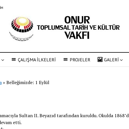
ŞİM
R
ÇALIŞMA İLKELERİ
PROJELER
GALERİ
a
»
Belleğimizde: 1 Eylül
i amacıyla Sultan II. Beyazıd tarafından kuruldu. Okulda 1868’d
devam etti.