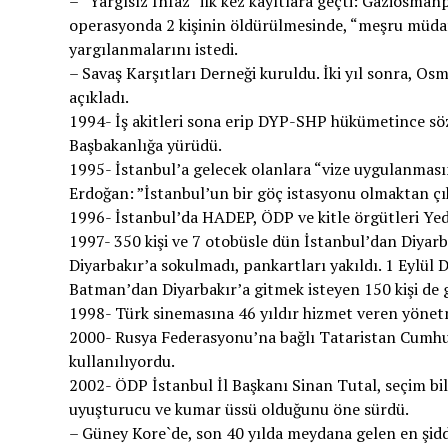
– “Yargısız İnfaz” ilk kez kayıtlara geçti: Gaziosman
operasyonda 2 kişinin öldürülmesinde, “meşru müdafa
yargılanmalarını istedi.
– Savaş Karşıtları Derneği kuruldu. İki yıl sonra, Os
açıkladı.
1994- İş akitleri sona erip DYP-SHP hükümetince söz v
Başbakanlığa yürüdü.
1995- İstanbul’a gelecek olanlara “vize uygulanmas
Erdoğan: ”İstanbul’un bir göç istasyonu olmaktan çı
1996- İstanbul’da HADEP, ÖDP ve kitle örgütleri Yedi
1997- 350 kişi ve 7 otobüsle dün İstanbul’dan Diyarb
Diyarbakır’a sokulmadı, pankartları yakıldı. 1 Eylül 
Batman’dan Diyarbakır’a gitmek isteyen 150 kişi de g
1998- Türk sinemasına 46 yıldır hizmet veren yönet
2000- Rusya Federasyonu’na bağlı Tataristan Cumhuriy
kullanılıyordu.
2002- ÖDP İstanbul İl Başkanı Sinan Tutal, seçim bil
uyuşturucu ve kumar üssü olduğunu öne sürdü.
– Güney Kore`de, son 40 yılda meydana gelen en şidde