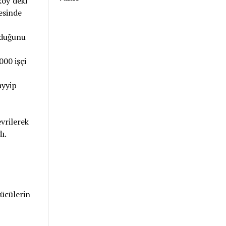
köy’deki
esinde
olduğunu
000 işçi
ayyip
vrilerek
ı.
kücülerin