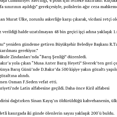
paşa Cumhuriyet Savcılığı, 4 polis için fezleke hazırladı: Küçük
 sınırının aşıldığı” gerekçesiyle, polislerin ağır ceza mahkem
man Murat Ülke, zorunlu askerliğe karşı çıkarak, vicdani retçi 
erildiği halde uzatılmayan 48 bin geçici işçi adına yaklaşık 1.
ını” yeniden gündeme getiren Büyükşehir Belediye Başkanı R.T
karılması gerekiyor.”
kule Zindanları’nda “Barış Şenliği” düzenledi.
akır’a yola çıkan “Musa Anter Barış Heyeti” Siverek’ten geri çe
Dünya Barış Günü’nde D.Bakır’da 500 kişiye yakın gözaltı yapıld
özaltına alındı.
men Osman F.Seden vefat etti.
eti’nde Latin alfabesine geçildi. Daha önce Kiril alfabesi
dirisi dağıtırken Sinan Kayış’ın öldürüldüğü kahvehanenin, ül
tli kasırgada iki günde ölenlerin sayısı yaklaşık 200`ü buldu.