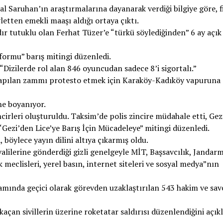
l Saruhan’ın araştırmalarına dayanarak verdiği bilgiye göre, f
etten emekli maaşı aldığı ortaya çıktı.
 tutuklu olan Ferhat Tüzer’e “türkü söylediğinden” 6 ay açık
ormu” barış mitingi düzenledi.
Dizilerde rol alan 846 oyuncudan sadece 8’i sigortalı.”
 yapılan zammı protesto etmek için Karaköy-Kadıköy vapuruna
ne boyanıyor.
cirleri oluşturuldu. Taksim’de polis zincire müdahale etti, Gez
Gezi’den Lice’ye Barış İçin Mücadeleye” mitingi düzenledi.
böylece yayın dilini altıya çıkarmış oldu.
lilerine gönderdiği gizli genelgeyle MİT, Başsavcılık, Jandar
meclisleri, yerel basın, internet siteleri ve sosyal medya”nın
ında geçici olarak görevden uzaklaştırılan 543 hakim ve sav
an sivillerin üzerine roketatar saldırısı düzenlendiğini açıkl