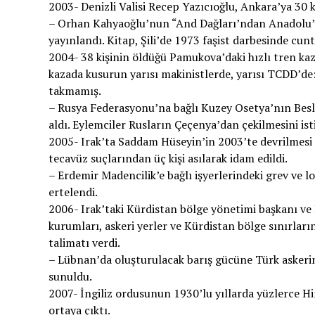
2003- Denizli Valisi Recep Yazıcıoğlu, Ankara’ya 30 ki
– Orhan Kahyaoğlu’nun “And Dağları’ndan Anadolu’ya
yayınlandı. Kitap, Şili’de 1973 faşist darbesinde cunt
2004- 38 kişinin öldüğü Pamukova’daki hızlı tren kaz
kazada kusurun yarısı makinistlerde, yarısı TCDD’d
takmamış.
– Rusya Federasyonu’na bağlı Kuzey Osetya’nın Besla
aldı. Eylemciler Rusların Çeçenya’dan çekilmesini isti
2005- Irak’ta Saddam Hüseyin’in 2003’te devrilmesi s
tecavüz suçlarından üç kişi asılarak idam edildi.
– Erdemir Madencilik’e bağlı işyerlerindeki grev ve 
ertelendi.
2006- Irak’taki Kürdistan bölge yönetimi başkanı ve
kurumları, askeri yerler ve Kürdistan bölge sınırları
talimatı verdi.
– Lübnan’da oluşturulacak barış gücüne Türk askeri
sunuldu.
2007- İngiliz ordusunun 1930’lu yıllarda yüzlerce Hi
ortaya çıktı.