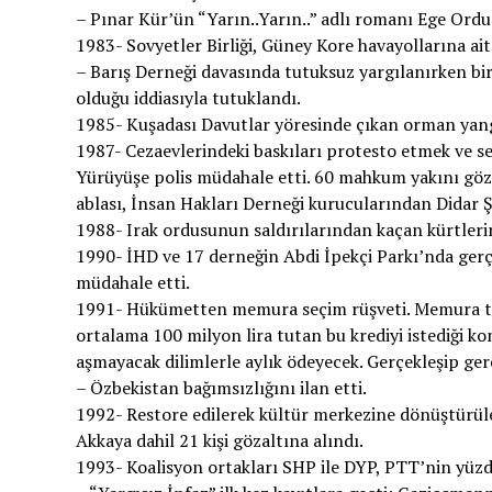
– Pınar Kür’ün “Yarın..Yarın..” adlı romanı Ege Ord
1983- Sovyetler Birliği, Güney Kore havayollarına ait
– Barış Derneği davasında tutuksuz yargılanırken bi
olduğu iddiasıyla tutuklandı.
1985- Kuşadası Davutlar yöresinde çıkan orman yangın
1987- Cezaevlerindeki baskıları protesto etmek ve s
Yürüyüşe polis müdahale etti. 60 mahkum yakını gö
ablası, İnsan Hakları Derneği kurucularından Didar 
1988- Irak ordusunun saldırılarından kaçan kürtlerin 
1990- İHD ve 17 derneğin Abdi İpekçi Parkı’nda gerçek
müdahale etti.
1991- Hükümetten memura seçim rüşveti. Memura top
ortalama 100 milyon lira tutan bu krediyi istediği ko
aşmayacak dilimlerle aylık ödeyecek. Gerçekleşip ge
– Özbekistan bağımsızlığını ilan etti.
1992- Restore edilerek kültür merkezine dönüştürül
Akkaya dahil 21 kişi gözaltına alındı.
1993- Koalisyon ortakları SHP ile DYP, PTT’nin yüzd