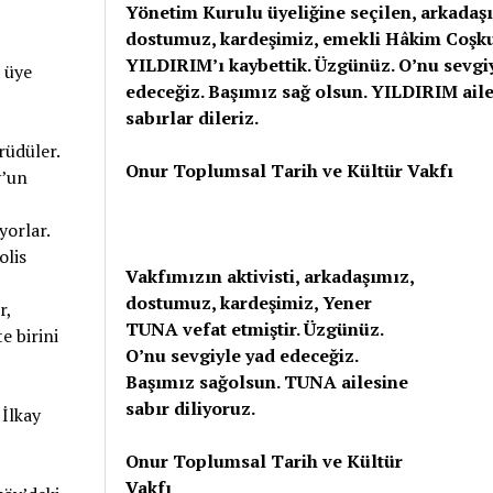
Yönetim Kurulu üyeliğine seçilen, arkadaş
dostumuz, kardeşimiz, emekli Hâkim Coşk
YILDIRIM’ı kaybettik. Üzgünüz. O’nu sevgi
 üye
edeceğiz. Başımız sağ olsun. YILDIRIM ail
sabırlar dileriz.
rüdüler.
Onur Toplumsal Tarih ve Kültür Vakfı
y’un
yorlar.
olis
Vakfımızın aktivisti, arkadaşımız,
dostumuz, kardeşimiz, Yener
r,
TUNA vefat etmiştir. Üzgünüz.
e birini
O’nu sevgiyle yad edeceğiz.
Başımız sağolsun. TUNA ailesine
sabır diliyoruz.
İlkay
Onur Toplumsal Tarih ve Kültür
Vakfı