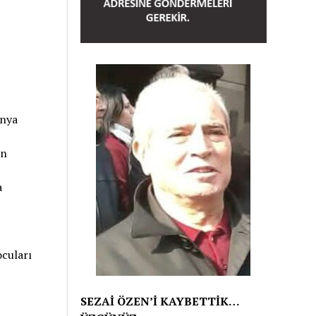
ünya
in
a
ocuları
SEZAİ ÖZEN’İ KAYBETTİK…