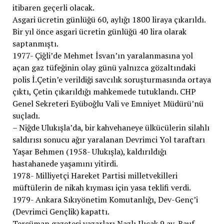
itibaren geçerli olacak.
Asgari ücretin günlüğü 60, aylığı 1800 liraya çıkarıldı.
Bir yıl önce asgari ücretin günlüğü 40 lira olarak
saptanmıştı.
1977- Çiğli’de Mehmet İsvan’ın yaralanmasına yol
açan gaz tüfeğinin olay günü yalnızca gözaltındaki
polis İ.Çetin’e verildiği savcılık soruşturmasında ortaya
çıktı, Çetin çıkarıldığı mahkemede tutuklandı. CHP
Genel Sekreteri Eyüboğlu Vali ve Emniyet Müdürü’nü
suçladı.
– Niğde Ulukışla’da, bir kahvehaneye ülkücülerin silahlı
saldırısı sonucu ağır yaralanan Devrimci Yol taraftarı
Yaşar Behmen (1958- Ulukışla), kaldırıldığı
hastahanede yaşamını yitirdi.
1978- Milliyetçi Hareket Partisi milletvekilleri
müftülerin de nikah kıyması için yasa teklifi verdi.
1979- Ankara Sıkıyönetim Komutanlığı, Dev-Genç’i
(Devrimci Gençlik) kapattı.
Tercüman gazetesi yazarları Nazlı Ilıcak 9 ay, Rauf