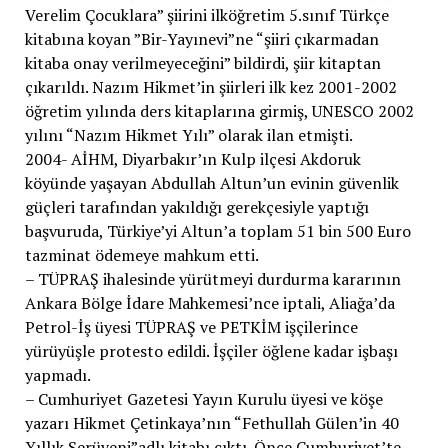
Verelim Çocuklara” şiirini ilköğretim 5.sınıf Türkçe
kitabına koyan ”Bir-Yayınevi”ne “şiiri çıkarmadan
kitaba onay verilmeyeceğini” bildirdi, şiir kitaptan
çıkarıldı. Nazım Hikmet’in şiirleri ilk kez 2001-2002
öğretim yılında ders kitaplarına girmiş, UNESCO 2002
yılını “Nazım Hikmet Yılı” olarak ilan etmişti.
2004- AİHM, Diyarbakır’ın Kulp ilçesi Akdoruk
köyünde yaşayan Abdullah Altun’un evinin güvenlik
güçleri tarafından yakıldığı gerekçesiyle yaptığı
başvuruda, Türkiye’yi Altun’a toplam 51 bin 500 Euro
tazminat ödemeye mahkum etti.
– TÜPRAŞ ihalesinde yürütmeyi durdurma kararının
Ankara Bölge İdare Mahkemesi’nce iptali, Aliağa’da
Petrol-İş üyesi TÜPRAŞ ve PETKİM işçilerince
yürüyüşle protesto edildi. İşçiler öğlene kadar işbaşı
yapmadı.
– Cumhuriyet Gazetesi Yayın Kurulu üyesi ve köşe
yazarı Hikmet Çetinkaya’nın “Fethullah Gülen’in 40
Yıllık Serüveni”adlı kitabı çıktı. Önce Cumhuriyet’te