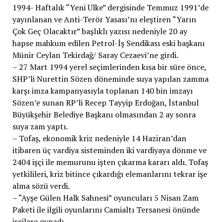
1994- Haftalık “Yeni Ülke” dergisinde Temmuz 1991’de
yayınlanan ve Anti-Terör Yasası’nı eleştiren “Yarın
Çok Geç Olacaktır” başlıklı yazısı nedeniyle 20 ay
hapse mahkum edilen Petrol-İş Sendikası eski başkanı
Münir Ceylan Tekirdağ/ Saray Cezaevi’ne girdi.
– 27 Mart 1994 yerel seçimlerinden kısa bir süre önce,
SHP’li Nurettin Sözen döneminde suya yapılan zamma
karşı imza kampanyasıyla toplanan 140 bin imzayı
Sözen’e sunan RP’li Recep Tayyip Erdoğan, İstanbul
Büyükşehir Belediye Başkanı olmasından 2 ay sonra
suya zam yaptı.
– Tofaş, ekonomik kriz nedeniyle 14 Haziran’dan
itibaren üç vardiya sisteminden iki vardiyaya dönme ve
2404 işçi ile memurunu işten çıkarma kararı aldı. Tofaş
yetkilileri, kriz bitince çıkardığı elemanlarını tekrar işe
alma sözü verdi.
– “Ayşe Gülen Halk Sahnesi” oyuncuları 5 Nisan Zam
Paketi ile ilgili oyunlarını Camialtı Tersanesi önünde
işçilere oynadı.