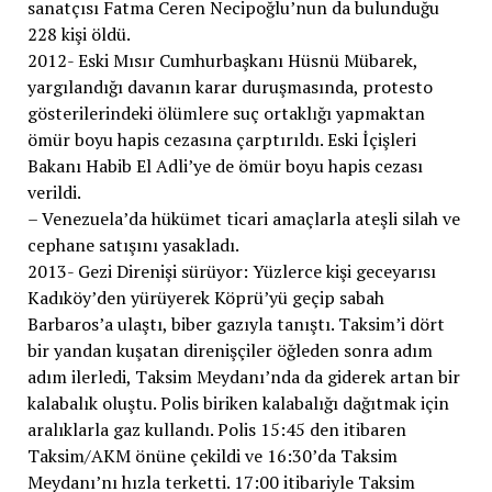
sanatçısı Fatma Ceren Necipoğlu’nun da bulunduğu
228 kişi öldü.
2012- Eski Mısır Cumhurbaşkanı Hüsnü Mübarek,
yargılandığı davanın karar duruşmasında, protesto
gösterilerindeki ölümlere suç ortaklığı yapmaktan
ömür boyu hapis cezasına çarptırıldı. Eski İçişleri
Bakanı Habib El Adli’ye de ömür boyu hapis cezası
verildi.
– Venezuela’da hükümet ticari amaçlarla ateşli silah ve
cephane satışını yasakladı.
2013- Gezi Direnişi sürüyor: Yüzlerce kişi geceyarısı
Kadıköy’den yürüyerek Köprü’yü geçip sabah
Barbaros’a ulaştı, biber gazıyla tanıştı. Taksim’i dört
bir yandan kuşatan direnişçiler öğleden sonra adım
adım ilerledi, Taksim Meydanı’nda da giderek artan bir
kalabalık oluştu. Polis biriken kalabalığı dağıtmak için
aralıklarla gaz kullandı. Polis 15:45 den itibaren
Taksim/AKM önüne çekildi ve 16:30’da Taksim
Meydanı’nı hızla terketti. 17:00 itibariyle Taksim