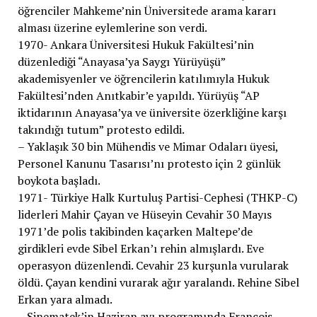
öğrenciler Mahkeme’nin Üniversitede arama kararı
alması üzerine eylemlerine son verdi.
1970- Ankara Üniversitesi Hukuk Fakültesi’nin
düzenlediği “Anayasa’ya Saygı Yürüyüşü”
akademisyenler ve öğrencilerin katılımıyla Hukuk
Fakültesi’nden Anıtkabir’e yapıldı. Yürüyüş “AP
iktidarının Anayasa’ya ve üniversite özerkliğine karşı
takındığı tutum” protesto edildi.
– Yaklaşık 30 bin Mühendis ve Mimar Odaları üyesi,
Personel Kanunu Tasarısı’nı protesto için 2 günlük
boykota başladı.
1971- Türkiye Halk Kurtuluş Partisi-Cephesi (THKP-C)
liderleri Mahir Çayan ve Hüseyin Cevahir 30 Mayıs
1971’de polis takibinden kaçarken Maltepe’de
girdikleri evde Sibel Erkan’ı rehin almışlardı. Eve
operasyon düzenlendi. Cevahir 23 kurşunla vurularak
öldü. Çayan kendini vurarak ağır yaralandı. Rehine Sibel
Erkan yara almadı.
– Sinematek’in Haziran ayı programında François