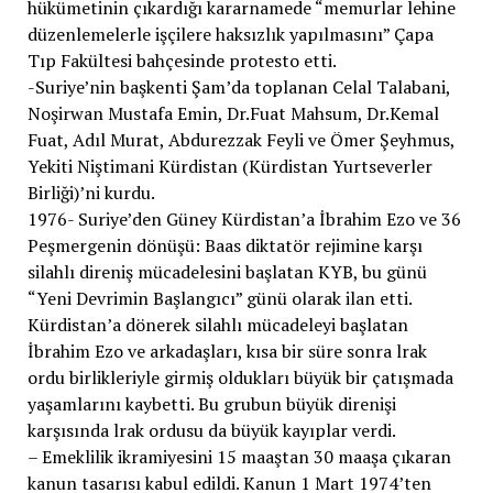
hükümetinin çıkardığı kararnamede “memurlar lehine
düzenlemelerle işçilere haksızlık yapılmasını” Çapa
Tıp Fakültesi bahçesinde protesto etti.
-Suriye’nin başkenti Şam’da toplanan Celal Talabani,
Noşirwan Mustafa Emin, Dr.Fuat Mahsum, Dr.Kemal
Fuat, Adıl Murat, Abdurezzak Feyli ve Ömer Şeyhmus,
Yekiti Niştimani Kürdistan (Kürdistan Yurtseverler
Birliği)’ni kurdu.
1976- Suriye’den Güney Kürdistan’a İbrahim Ezo ve 36
Peşmergenin dönüşü: Baas diktatör rejimine karşı
silahlı direniş mücadelesini başlatan KYB, bu günü
“Yeni Devrimin Başlangıcı” günü olarak ilan etti.
Kürdistan’a dönerek silahlı mücadeleyi başlatan
İbrahim Ezo ve arkadaşları, kısa bir süre sonra lrak
ordu birlikleriyle girmiş oldukları büyük bir çatışmada
yaşamlarını kaybetti. Bu grubun büyük direnişi
karşısında lrak ordusu da büyük kayıplar verdi.
– Emeklilik ikramiyesini 15 maaştan 30 maaşa çıkaran
kanun tasarısı kabul edildi. Kanun 1 Mart 1974’ten