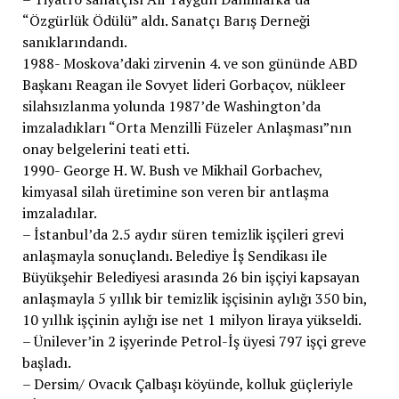
“Özgürlük Ödülü” aldı. Sanatçı Barış Derneği
sanıklarındandı.
1988- Moskova’daki zirvenin 4. ve son gününde ABD
Başkanı Reagan ile Sovyet lideri Gorbaçov, nükleer
silahsızlanma yolunda 1987’de Washington’da
imzaladıkları “Orta Menzilli Füzeler Anlaşması”nın
onay belgelerini teati etti.
1990- George H. W. Bush ve Mikhail Gorbachev,
kimyasal silah üretimine son veren bir antlaşma
imzaladılar.
– İstanbul’da 2.5 aydır süren temizlik işçileri grevi
anlaşmayla sonuçlandı. Belediye İş Sendikası ile
Büyükşehir Belediyesi arasında 26 bin işçiyi kapsayan
anlaşmayla 5 yıllık bir temizlik işçisinin aylığı 350 bin,
10 yıllık işçinin aylığı ise net 1 milyon liraya yükseldi.
– Ünilever’in 2 işyerinde Petrol-İş üyesi 797 işçi greve
başladı.
– Dersim/ Ovacık Çalbaşı köyünde, kolluk güçleriyle