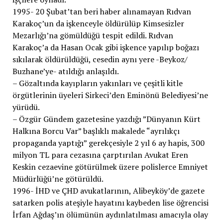
1995- 20 Şubat’tan beri haber alınamayan Rıdvan
Karakoç’un da işkenceyle öldürülüp Kimsesizler
Mezarlığı’na gömüldüğü tespit edildi. Rıdvan
Karakoç’a da Hasan Ocak gibi işkence yapılıp boğazı
sıkılarak öldürüldüğü, cesedin aynı yere -Beykoz/
Buzhane’ye- atıldığı anlaşıldı.
– Gözaltında kayıpların yakınları ve çeşitli kitle
örgütlerinin üyeleri Sirkeci’den Eminönü Belediyesi’ne
yürüdü.
– Özgür Gündem gazetesine yazdığı ”Dünyanın Kürt
Halkına Borcu Var” başlıklı makalede “ayrılıkçı
propaganda yaptığı” gerekçesiyle 2 yıl 6 ay hapis, 300
milyon TL para cezasına çarptırılan Avukat Eren
Keskin cezaevine götürülmek üzere polislerce Emniyet
Müdürlüğü’ne götürüldü.
1996- İHD ve ÇHD avukatlarının, Alibeyköy’de gazete
satarken polis ateşiyle hayatını kaybeden lise öğrencisi
İrfan Ağdaş’ın ölümünün aydınlatılması amacıyla olay