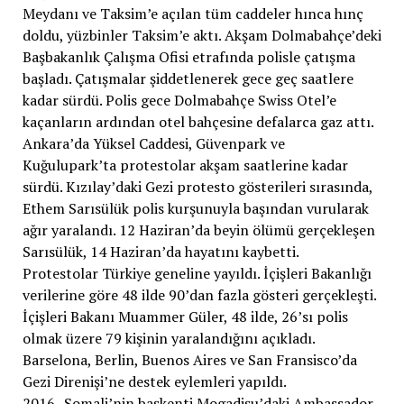
Meydanı ve Taksim’e açılan tüm caddeler hınca hınç
doldu, yüzbinler Taksim’e aktı. Akşam Dolmabahçe’deki
Başbakanlık Çalışma Ofisi etrafında polisle çatışma
başladı. Çatışmalar şiddetlenerek gece geç saatlere
kadar sürdü. Polis gece Dolmabahçe Swiss Otel’e
kaçanların ardından otel bahçesine defalarca gaz attı.
Ankara’da Yüksel Caddesi, Güvenpark ve
Kuğulupark’ta protestolar akşam saatlerine kadar
sürdü. Kızılay’daki Gezi protesto gösterileri sırasında,
Ethem Sarısülük polis kurşunuyla başından vurularak
ağır yaralandı. 12 Haziran’da beyin ölümü gerçekleşen
Sarısülük, 14 Haziran’da hayatını kaybetti.
Protestolar Türkiye geneline yayıldı. İçişleri Bakanlığı
verilerine göre 48 ilde 90’dan fazla gösteri gerçekleşti.
İçişleri Bakanı Muammer Güler, 48 ilde, 26’sı polis
olmak üzere 79 kişinin yaralandığını açıkladı.
Barselona, Berlin, Buenos Aires ve San Fransisco’da
Gezi Direnişi’ne destek eylemleri yapıldı.
2016- Somali’nin başkenti Mogadişu’daki Ambassador