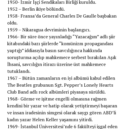
1950- İzmir İşçi Sendikaları Birliği kuruldu.
1952 – Berlin ikiye bölündü.
1958- Fransa’da General Charles De Gaulle başbakan
oldu.
1959 – Nikaragua devriminin başlangıcı.
1966- Bir süre önce yayınladığı “Yazacağım” adlı şiir
kitabındaki bazı şiirlerde “komünizm propagandası
yaptığı” iddiasıyla basın savcılığınca hakkında
soruşturma açılıp mahkemece serbest bırakılan Aşık
İhsani, savcılığın itirazı üzerine üst mahkemece
tutuklandı.
1967 – Bütün zamanların en iyi albümü kabul edilen
The Beatles grubunun Sgt. Pepper’s Lonely Hearts
Club Band adlı rock albümleri piyasaya sürüldü.
1968- Görme ve işitme engelli olmasına rağmen
kendini bir yazar ve hatip olarak yetiştirmeyi başaran
ve insan iradesinin simgesi olarak saygı gören ABD’li
kadın yazar Helen Keller yaşamını yitirdi.
1969- İstanbul Üniversitesi’nde 6 fakülteyi işgal eden