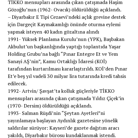
TİKKO mensupları arasında çıkan çatışmada Haşim
Gözoğlu’nun (1962- Ovacık) öldürüldüğü açıklandı.
– Diyarbakır E Tipi Cezaevi’ndeki açlık grevine destek
için Dargeçit Kaymakamlığı önünde oturma eylemi
yapmak isteyen 40 kadın gözaltına alındı
1991- Yüksek Planlama Kurulu’nun (YPK), Başbakan
Akbulut’un başkanlığında yaptığı toplantıda Yaşar
Holding Grubu’na bağlı “Pınar Entegre Et ve Yem
Sanayi AŞ’nin”, Kamu Ortaklığı İdaresi (KOİ)
tarafından kurtarılması kararlaştırıldı. KOİ’den Pınar
Et’e beş yıl vadeli 30 milyar lira tutarında kredi tahsis
edilecek.
1992- Artvin/ Şavşat’ta kolluk güçleriyle TİKKO
mensupları arasında çıkan çatışmada Yıldız Çiçek’in
(1970- Dersim) öldürüldüğü açıklandı.
1993- Salman Rüşdi’nin “Şeytan Ayetleri”ni
yayınlamaya başlayan Aydınlık gazetesine yönelik
saldırılar sürüyor: Kayseri’de gazete dağıtım aracı
yakıldı, Diyarbakır bürosu kundaklanmak istendi.