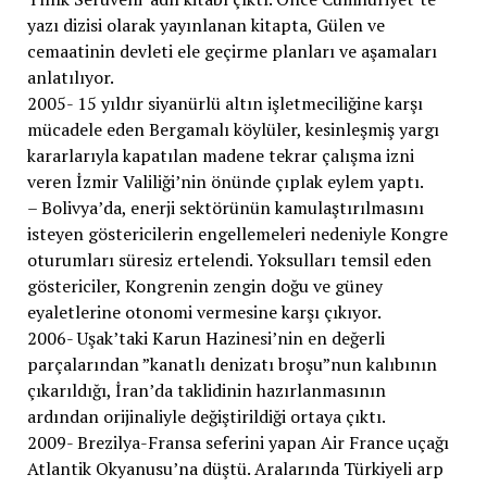
yazı dizisi olarak yayınlanan kitapta, Gülen ve
cemaatinin devleti ele geçirme planları ve aşamaları
anlatılıyor.
2005- 15 yıldır siyanürlü altın işletmeciliğine karşı
mücadele eden Bergamalı köylüler, kesinleşmiş yargı
kararlarıyla kapatılan madene tekrar çalışma izni
veren İzmir Valiliği’nin önünde çıplak eylem yaptı.
– Bolivya’da, enerji sektörünün kamulaştırılmasını
isteyen göstericilerin engellemeleri nedeniyle Kongre
oturumları süresiz ertelendi. Yoksulları temsil eden
göstericiler, Kongrenin zengin doğu ve güney
eyaletlerine otonomi vermesine karşı çıkıyor.
2006- Uşak’taki Karun Hazinesi’nin en değerli
parçalarından ”kanatlı denizatı broşu”nun kalıbının
çıkarıldığı, İran’da taklidinin hazırlanmasının
ardından orijinaliyle değiştirildiği ortaya çıktı.
2009- Brezilya-Fransa seferini yapan Air France uçağı
Atlantik Okyanusu’na düştü. Aralarında Türkiyeli arp