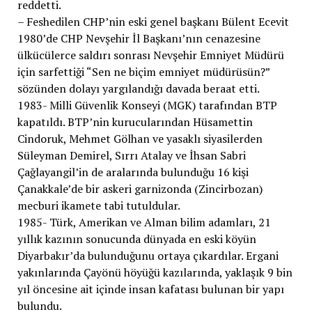
reddetti.
– Feshedilen CHP’nin eski genel başkanı Bülent Ecevit
1980’de CHP Nevşehir İl Başkanı’nın cenazesine
ülkücülerce saldırı sonrası Nevşehir Emniyet Müdürü
için sarfettiği “Sen ne biçim emniyet müdürüsün?”
sözünden dolayı yargılandığı davada beraat etti.
1983- Milli Güvenlik Konseyi (MGK) tarafından BTP
kapatıldı. BTP’nin kurucularından Hüsamettin
Cindoruk, Mehmet Gölhan ve yasaklı siyasilerden
Süleyman Demirel, Sırrı Atalay ve İhsan Sabri
Çağlayangil’in de aralarında bulunduğu 16 kişi
Çanakkale’de bir askeri garnizonda (Zincirbozan)
mecburi ikamete tabi tutuldular.
1985- Türk, Amerikan ve Alman bilim adamları, 21
yıllık kazının sonucunda dünyada en eski köyün
Diyarbakır’da bulunduğunu ortaya çıkardılar. Ergani
yakınlarında Çayönü höyüğü kazılarında, yaklaşık 9 bin
yıl öncesine ait içinde insan kafatası bulunan bir yapı
bulundu.