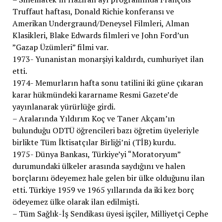
Truffaut haftası, Donald Richie konferansı ve
Amerikan Undergraund/Deneysel Filmleri, Alman
Klasikleri, Blake Edwards filmleri ve John Ford’un
”Gazap Üzümleri” filmi var.
1973- Yunanistan monarşiyi kaldırdı, cumhuriyet ilan
etti.
1974- Memurların hafta sonu tatilini iki güne çıkaran
karar hükmündeki kararname Resmi Gazete’de
yayınlanarak yürürlüğe girdi.
– Aralarında Yıldırım Koç ve Taner Akçam’ın
bulunduğu ODTÜ öğrencileri bazı öğretim üyeleriyle
birlikte Tüm İktisatçılar Birliği’ni (TİB) kurdu.
1975- Dünya Bankası, Türkiye’yi “Moratoryum”
durumundaki ülkeler arasında saydığını ve halen
borçlarını ödeyemez hale gelen bir ülke olduğunu ilan
etti. Türkiye 1959 ve 1965 yıllarında da iki kez borç
ödeyemez ülke olarak ilan edilmişti.
– Tüm Sağlık-İş Sendikası üyesi işçiler, Milliyetçi Cephe