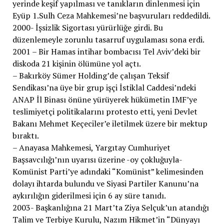
yerinde keşif yapılması ve tanıkların dinlenmesi için
Eyüp 1.Sulh Ceza Mahkemesi’ne başvuruları reddedildi.
2000- İşsizlik Sigortası yürürlüğe girdi. Bu
düzenlemeyle zorunlu tasarruf uygulaması sona erdi.
2001 – Bir Hamas intihar bombacısı Tel Aviv’deki bir
diskoda 21 kişinin ölümüne yol açtı.
– Bakırköy Sümer Holding’de çalışan Teksif
Sendikası’na üye bir grup işçi İstiklal Caddesi’ndeki
ANAP İl Binası önüne yürüyerek hükümetin IMF’ye
teslimiyetçi politikalarını protesto etti, yeni Devlet
Bakanı Mehmet Keçeciler’e iletilmek üzere bir mektup
bıraktı.
– Anayasa Mahkemesi, Yargıtay Cumhuriyet
Başsavcılığı’nın uyarısı üzerine -oy çokluğuyla-
Komünist Parti’ye adındaki “Komünist” kelimesinden
dolayı ihtarda bulundu ve Siyasi Partiler Kanunu’na
aykırılığın giderilmesi için 6 ay süre tanıdı.
2003- Başkanlığına 21 Mart’ta Ziya Selçuk’un atandığı
Talim ve Terbiye Kurulu, Nazım Hikmet’in “Dünyayı