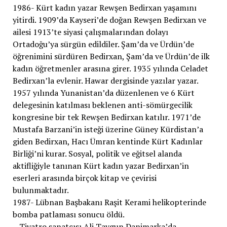
1986- Kürt kadın yazar Rewşen Bedirxan yaşamını
yitirdi. 1909’da Kayseri’de doğan Rewşen Bedirxan ve
ailesi 1913’te siyasi çalışmalarından dolayı
Ortadoğu’ya sürgün edildiler. Şam’da ve Ürdün’de
öğrenimini sürdüren Bedirxan, Şam’da ve Ürdün’de ilk
kadın öğretmenler arasına girer. 1935 yılında Celadet
Bedirxan’la evlenir. Hawar dergisinde yazılar yazar.
1957 yılında Yunanistan’da düzenlenen ve 6 Kürt
delegesinin katılması beklenen anti-sömürgecilik
kongresine bir tek Rewşen Bedirxan katılır. 1971’de
Mustafa Barzani’in isteği üzerine Güney Kürdistan’a
giden Bedirxan, Hacı Ümran kentinde Kürt Kadınlar
Birliği’ni kurar. Sosyal, politik ve eğitsel alanda
aktifliğiyle tanınan Kürt kadın yazar Bedirxan’in
eserleri arasında birçok kitap ve çevirisi
bulunmaktadır.
1987- Lübnan Başbakanı Raşit Kerami helikopterinde
bomba patlaması sonucu öldü.
– Tiyatro sanatçısı Ali Taygun Danimarka’da