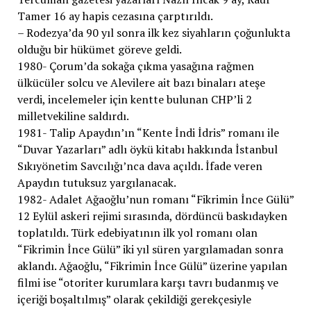
Tamer 16 ay hapis cezasına çarptırıldı.
– Rodezya’da 90 yıl sonra ilk kez siyahların çoğunlukta
olduğu bir hükümet göreve geldi.
1980- Çorum’da sokağa çıkma yasağına rağmen
ülkücüler solcu ve Alevilere ait bazı binaları ateşe
verdi, incelemeler için kentte bulunan CHP’li 2
milletvekiline saldırdı.
1981- Talip Apaydın’ın “Kente İndi İdris” romanı ile
“Duvar Yazarları” adlı öykü kitabı hakkında İstanbul
Sıkıyönetim Savcılığı’nca dava açıldı. İfade veren
Apaydın tutuksuz yargılanacak.
1982- Adalet Ağaoğlu’nun romanı “Fikrimin İnce Gülü”
12 Eylül askeri rejimi sırasında, dördüncü baskıdayken
toplatıldı. Türk edebiyatının ilk yol romanı olan
“Fikrimin İnce Gülü” iki yıl süren yargılamadan sonra
aklandı. Ağaoğlu, “Fikrimin İnce Gülü” üzerine yapılan
filmi ise “otoriter kurumlara karşı tavrı budanmış ve
içeriği boşaltılmış” olarak çekildiği gerekçesiyle