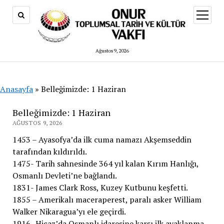
menüy
aç
Ağustos 9, 2026
Anasayfa
»
Belleğimizde: 1 Haziran
Belleğimizde: 1 Haziran
AĞUSTOS 9, 2026
1453 – Ayasofya’da ilk cuma namazı Akşemseddin
tarafından kıldırıldı.
1475- Tarih sahnesinde 364 yıl kalan Kırım Hanlığı,
Osmanlı Devleti’ne bağlandı.
1831- James Clark Ross, Kuzey Kutbunu keşfetti.
1855 – Amerikalı maceraperest, paralı asker William
Walker Nikaragua’yı ele geçirdi.
1916- Hicaz’da Osmanlı idaresine karşı ilk ayaklanma