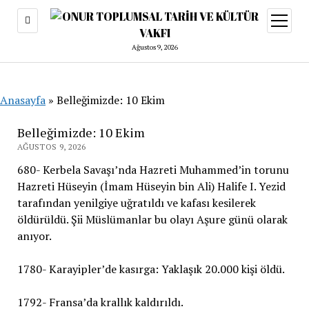
menüy
aç
Ağustos 9, 2026
Anasayfa
»
Belleğimizde: 10 Ekim
Belleğimizde: 10 Ekim
AĞUSTOS 9, 2026
680- Kerbela Savaşı’nda Hazreti Muhammed’in torunu
Hazreti Hüseyin (İmam Hüseyin bin Ali) Halife I. Yezid
tarafından yenilgiye uğratıldı ve kafası kesilerek
öldürüldü. Şii Müslümanlar bu olayı Aşure günü olarak
anıyor.
1780- Karayipler’de kasırga: Yaklaşık 20.000 kişi öldü.
1792- Fransa’da krallık kaldırıldı.