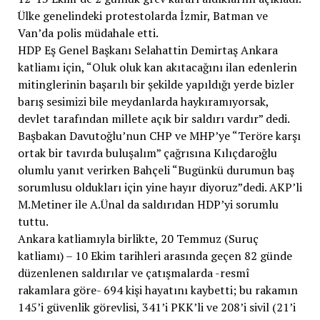
Ülke genelindeki protestolarda İzmir, Batman ve
Van’da polis müdahale etti.
HDP Eş Genel Başkanı Selahattin Demirtaş Ankara
katliamı için, “Oluk oluk kan akıtacağını ilan edenlerin
mitinglerinin başarılı bir şekilde yapıldığı yerde bizler
barış sesimizi bile meydanlarda haykıramıyorsak,
devlet tarafından millete açık bir saldırı vardır” dedi.
Başbakan Davutoğlu’nun CHP ve MHP’ye “Teröre karşı
ortak bir tavırda buluşalım” çağrısına Kılıçdaroğlu
olumlu yanıt verirken Bahçeli “Bugünkü durumun baş
sorumlusu oldukları için yine hayır diyoruz”dedi. AKP’li
M.Metiner ile A.Ünal da saldırıdan HDP’yi sorumlu
tuttu.
Ankara katliamıyla birlikte, 20 Temmuz (Suruç
katliamı) – 10 Ekim tarihleri arasında geçen 82 günde
düzenlenen saldırılar ve çatışmalarda -resmî
rakamlara göre- 694 kişi hayatını kaybetti; bu rakamın
145’i güvenlik görevlisi, 341’i PKK’li ve 208’i sivil (21’i