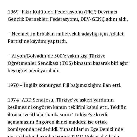
1969- Fikir Kulüpleri Federasyonu (FKF) Devrimci
Gençlik Dernekleri Federasyonu, DEV-GENÇ adını aldı.
– Necmettin Erbakan milletvekili adaylığı için Adalet
Partisi’ne kaydını yaptırdı.
– Afyon/Bolvadin’de 500’e yakın kişi Türkiye
Öğretmenler Sendikası (TÖS) binasını basarak biri ağır
beş öğretmeni yaraladı.
1970 – İngiliz sömürgesi Fiji bağımsızlığını ilan etti.
1974- ABD Senatosu, Türkiye’ye askeri yardımın
kesilmesini öngören kanun teklifini kabul etti. Teklifin
ihracat ve ithalat bankasının Türkiye’ye kredi
açmamasını öngören ikinci maddesi ise ortak
komisyonda reddedildi. Yunanlılar’ın Ege Denizi’nde
petrol bulmalarından sonra TPAO Gökçeada’da da