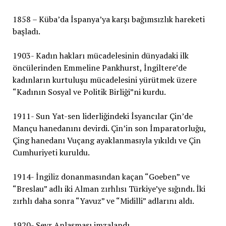
1858 – Küba’da İspanya’ya karşı bağımsızlık hareketi
başladı.
1903- Kadın hakları mücadelesinin dünyadaki ilk
öncülerinden Emmeline Pankhurst, İngiltere’de
kadınların kurtuluşu mücadelesini yürütmek üzere
“Kadının Sosyal ve Politik Birliği”ni kurdu.
1911- Sun Yat-sen liderliğindeki İsyancılar Çin’de
Mançu hanedanını devirdi. Çin’in son İmparatorluğu,
Çing hanedanı Vuçang ayaklanmasıyla yıkıldı ve Çin
Cumhuriyeti kuruldu.
1914- İngiliz donanmasından kaçan “Goeben” ve
“Breslau” adlı iki Alman zırhlısı Türkiye’ye sığındı. İki
zırhlı daha sonra “Yavuz” ve “Midilli” adlarını aldı.
1920- Sevr Anlaşması imzalandı.