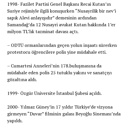
1998- Fazilet Partisi Genel Başkanı Recai Kutan’ın
Suriye rejimiyle ilgili konuşurken “Nusayrilik bir nev’i
sapık Alevi anlayışıdır” demesinin ardından
Samandağ’da 12 Nusayri avukat Kutan hakkında 1’er
milyon TL’lık tazminat davası açtı.
– ODTÜ ormanlarından geçen yolun inşaatı sürerken
protestocu öğrencilere polis yine müdahale etti.
– Cumartesi Anneleri’nin 178.buluşmasına da
müdahale eden polis 25 tutuklu yakını ve sanatçıyı
gözaltına aldı.
1999- Özgür Üniversite İstanbul Şubesi açıldı.
2000- Yılmaz Güney’in 17 yıldır Türkiye’de vizyona
girmeyen “Duvar” filminin galası Beyoğlu Sineması’nda
yapıldı.