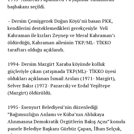
başbakanı seçildi.
– Dersim Çemişgezek Doğan Köyü’nü basan PKK,
kendilerini desteklemedikleri gerekçesiyle Veli
Kahraman ile kızları Zeynep ve Meral Kahraman’ı
öldürdüğü, Kahraman ailesinin TKP/ML- TİKKO
taraftarı olduğu açıklandı.
1994- Dersim Mazgirt Xaraba köyünde kolluk
güçleriyle çıkan çatışmada TKP(ML)- TİKKO üyesi
oldukları açıklanan İsmail Arslan (1971- Mazgirt),
Selver Bakır (1972- Pazarcık) ve Erdal Yeşiltepe
(Mazgirt) öldürüldü.
1995- Esenyurt Belediyesi’nin düzenlediği
”Bağımsızlığın Anlamı ve Küba’nın Ablukaya
Alınmasına Demokratik Örgütlerin Bakış Açısı” konulu
panele Belediye Başkanı Gürbüz Çapan, İlhan Selçuk,