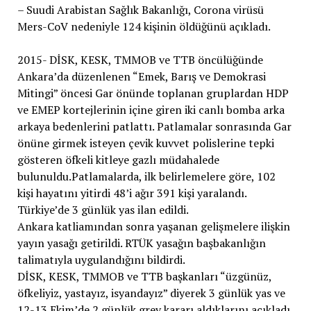
– Suudi Arabistan Sağlık Bakanlığı, Corona virüsü
Mers-CoV nedeniyle 124 kişinin öldüğünü açıkladı.
2015- DİSK, KESK, TMMOB ve TTB öncülüğünde
Ankara’da düzenlenen “Emek, Barış ve Demokrasi
Mitingi” öncesi Gar önünde toplanan gruplardan HDP
ve EMEP kortejlerinin içine giren iki canlı bomba arka
arkaya bedenlerini patlattı. Patlamalar sonrasında Gar
önüne girmek isteyen çevik kuvvet polislerine tepki
gösteren öfkeli kitleye gazlı müdahalede
bulunuldu.Patlamalarda, ilk belirlemelere göre, 102
kişi hayatını yitirdi 48’i ağır 391 kişi yaralandı.
Türkiye’de 3 günlük yas ilan edildi.
Ankara katliamından sonra yaşanan gelişmelere ilişkin
yayın yasağı getirildi. RTÜK yasağın başbakanlığın
talimatıyla uygulandığını bildirdi.
DİSK, KESK, TMMOB ve TTB başkanları “üzgünüz,
öfkeliyiz, yastayız, isyandayız” diyerek 3 günlük yas ve
12-13 Ekim’de 2 günlük grev kararı aldıklarını açıkladı.