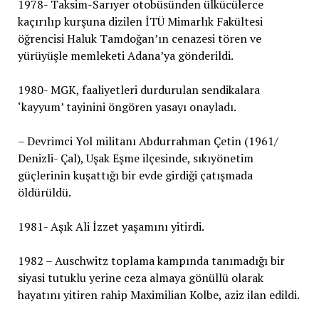
1978- Taksim-Sarıyer otobüsünden ülkücülerce
kaçırılıp kurşuna dizilen İTÜ Mimarlık Fakültesi
öğrencisi Haluk Tamdoğan’ın cenazesi tören ve
yürüyüşle memleketi Adana’ya gönderildi.
1980- MGK, faaliyetleri durdurulan sendikalara
‘kayyum’ tayinini öngören yasayı onayladı.
– Devrimci Yol militanı Abdurrahman Çetin (1961/
Denizli- Çal), Uşak Eşme ilçesinde, sıkıyönetim
güçlerinin kuşattığı bir evde girdiği çatışmada
öldürüldü.
1981- Aşık Ali İzzet yaşamını yitirdi.
1982 – Auschwitz toplama kampında tanımadığı bir
siyasi tutuklu yerine ceza almaya gönüllü olarak
hayatını yitiren rahip Maximilian Kolbe, aziz ilan edildi.