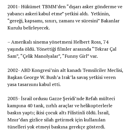
2001- Hükümet TBMM’den “dışarı asker gönderme ve
yabancı askeri kabul etme” yetkisi aldı. Yetkinin,
“gereği, kapsamı, sınırı, zamanı ve süresini” Bakanlar
Kurulu belirleyecek.
– Amerikalı sinema yönetmeni Helbert Ross, 74
yaşında öldü. Yönettiği filmler arasında “Tekrar Çal
Sam”, “Çelik Manolyalar”, “Funny Girl” var.
2002- ABD Kongresi’nin alt kanadı Temsilciler Meclisi,
Başkan George W. Bush’a Irak’la savaş yetkisi veren
yasa tasarısını kabul etti.
2003- İsrail ordusu Gazze Şeridi’nde Refah mülteci
kampına 40 tank, zırhlı araçlar ve helikopterlerle
baskın yaptı; ikisi çocuk altı Filistinli öldü. İsrail,
Mısır’dan gizlice silah getirmek için kullanılan
tünelleri yok etmeyi baskına gerekçe gösterdi.