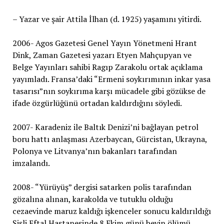
– Yazar ve şair Attila İlhan (d. 1925) yaşamını yitirdi.
2006- Agos Gazetesi Genel Yayın Yönetmeni Hrant
Dink, Zaman Gazetesi yazarı Etyen Mahçupyan ve
Belge Yayınları sahibi Ragıp Zarakolu ortak açıklama
yayımladı. Fransa’daki “Ermeni soykırımının inkar yasa
tasarısı”nın soykırıma karşı mücadele gibi gözükse de
ifade özgürlüğünü ortadan kaldırdığını söyledi.
2007- Karadeniz ile Baltık Denizi’ni bağlayan petrol
boru hattı anlaşması Azerbaycan, Gürcistan, Ukrayna,
Polonya ve Litvanya’nın bakanları tarafından
imzalandı.
2008- “Yürüyüş” dergisi satarken polis tarafından
gözalına alınan, karakolda ve tutuklu olduğu
cezaevinde maruz kaldığı işkenceler sonucu kaldırıldığı
Şişli Eftal Hastanesinde 8 Ekim günü beyin ölümü