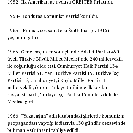
1952- İlk Amerikan ay uydusu ORBİTER fırlatıldı.
1954- Honduras Komünist Partisi kuruldu.
1963 – Fransız ses sanatçısı Édith Piaf (d. 1915)
yaşamını yitirdi.
1965- Genel seçimler sonuçlandı: Adalet Partisi 450
üyeli Türkiye Büyük Millet Meclisi’nde 240 milletvekili
ile çoğunluğu elde etti. Cumhuriyet Halk Partisi 134,
Millet Partisi 31, Yeni Türkiye Partisi 19, Türkiye İşçi
Partisi 15, Cumhuriyetçi Köylü Millet Partisi 11
milletvekili çıkardı. Türkiye tarihinde ilk kez bir
sosyalist parti, Türkiye İşçi Partisi 15 milletvekili ile
Meclise girdi.
1966- “Yazacağım” adlı kitabındaki şiirlerde komünizm
propagandası yaptığı iddiasıyla 130 gündür cezaevinde
bulunan Aşık İhsani tahliye edildi.