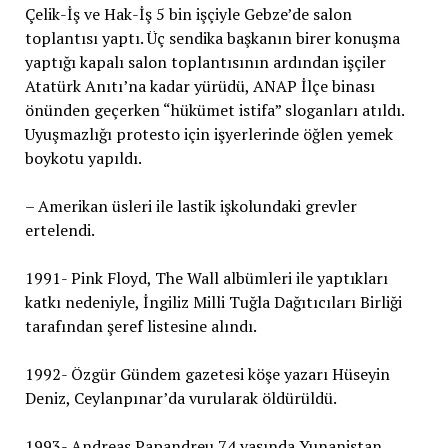
Çelik-İş ve Hak-İş 5 bin işçiyle Gebze’de salon
toplantısı yaptı. Üç sendika başkanın birer konuşma
yaptığı kapalı salon toplantısının ardından işçiler
Atatürk Anıtı’na kadar yürüdü, ANAP İlçe binası
önünden geçerken “hükümet istifa” sloganları atıldı.
Uyuşmazlığı protesto için işyerlerinde öğlen yemek
boykotu yapıldı.
– Amerikan üsleri ile lastik işkolundaki grevler
ertelendi.
1991- Pink Floyd, The Wall albümleri ile yaptıkları
katkı nedeniyle, İngiliz Milli Tuğla Dağıtıcıları Birliği
tarafından şeref listesine alındı.
1992- Özgür Gündem gazetesi köşe yazarı Hüseyin
Deniz, Ceylanpınar’da vurularak öldürüldü.
1993- Andreas Papandreu 74 yaşında Yunanistan