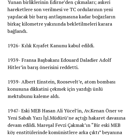
Yunan birliklerinin Edirne’den çıkmaları; askeri
hareketlere son verilmesi ve TC ordularının yeni
yapılacak bir barış antlaşmasına kadar boğazların
birkaç kilometre yakınında bekletilmeleri karara
bağlandı.
1926- Kılık Kıyafet Kanunu kabul edildi.
1939- Fransa Başbakanı Edouard Daladier Adolf
Hitler’in barış önerisini reddetti.
1939- Albert Einstein, Roosevelt’e, atom bombası
konusuna dikkatini çekmek için yazdığı ünlü
mektubunu kaleme aldı.
1947- Eski MEB Hasan Ali Yücel’in, Av.Kenan Öner ve
Yeni Sabah Yazı İşl.Müdürü’ne açtığı hakaret davasına
devam edildi. Mareşal Fevzi Çakmak’ın “Bir eski MEB
köy enstitülerinde komünistlere arka çıktı” beyanına