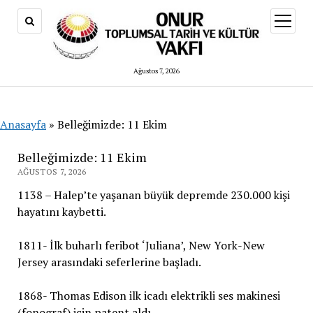
menüy
aç
Ağustos 7, 2026
Anasayfa
»
Belleğimizde: 11 Ekim
Belleğimizde: 11 Ekim
AĞUSTOS 7, 2026
1138 – Halep’te yaşanan büyük depremde 230.000 kişi
hayatını kaybetti.
1811- İlk buharlı feribot ‘Juliana’, New York-New
Jersey arasındaki seferlerine başladı.
1868- Thomas Edison ilk icadı elektrikli ses makinesi
(fonograf) için patent aldı.