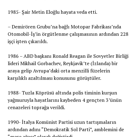
1985- Şair Metin Eloğlu hayata veda etti.
– Demirören Grubu’na bağlı Motopar Fabrikası’nda
Otomobil-İş’in örgütlenme çalışmasının ardından 228
işçi işten çıkarıldı.
1986 – ABD başkanı Ronald Reagan ile Sovyetler Birliği
lideri Mikhail Gorbachev, Reykjavik’te (İzlanda) bir
araya gelip Avrupa’daki orta menzilli füzelerin
karşılıklı azaltılması konusunu görüştüler.
1988- Tuzla Köprüsü altında polis timinin kurşun
yağmuruyla hayatlarını kaybeden 4 gençten 3’ünün
cenazeleri toprağa verildi.
1990- İtalya Komünist Partisi uzun tartışmaların
ardından adını “Demokratik Sol Parti”, amblemini de
“meşe ağacı” olarak değiştirdi.