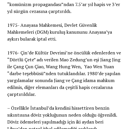
“komünizm propagandası”ndan 7.5’ar yıl hapis ve 3’er
yıl sürgün cezasına çarptırıldı.
1975- Anayasa Mahkemesi, Devlet Güvenlik
Mahkemeleri (DGM) kuruluş kanununu Anayasa’ya
aykırı bularak iptal etti.
1976- Çin’de Kültür Devrimi’ne öncülük edenlerden ve
“Dörtlü Çete” adı verilen Mao Zedung’un eşi Jiang Jing
ile Çang Çun Çiao, Wang Hung Wen, Yao Wen Yuan
“darbe teşebbüsü”nden tutuklandılar. 1980’de yapılan
yargılamalar sonunda Jiang ve Çang idama mahkum
edilmis, diğer elemanları da çeşitli hapis cezalarına
çarptırıldılar.
– Özellikle İstanbul’da kendini hissettiren benzin
sıkıntısına döviz yokluğunun neden olduğu öğrenildi.
Döviz ödemeleri yapılmadığı için iki aydan beri
Libya’dan petrol ithal edilemediği açıklandı.