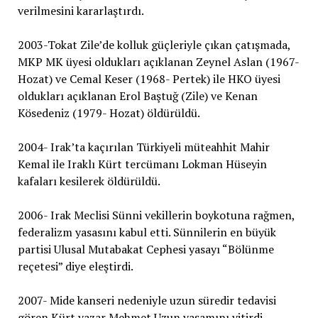
verilmesini kararlaştırdı.
2003-Tokat Zile’de kolluk güçleriyle çıkan çatışmada,
MKP MK üyesi oldukları açıklanan Zeynel Aslan (1967-
Hozat) ve Cemal Keser (1968- Pertek) ile HKO üyesi
oldukları açıklanan Erol Baştuğ (Zile) ve Kenan
Kösedeniz (1979- Hozat) öldürüldü.
2004- Irak’ta kaçırılan Türkiyeli müteahhit Mahir
Kemal ile Iraklı Kürt tercümanı Lokman Hüseyin
kafaları kesilerek öldürüldü.
2006- Irak Meclisi Sünni vekillerin boykotuna rağmen,
federalizm yasasını kabul etti. Sünnilerin en büyük
partisi Ulusal Mutabakat Cephesi yasayı “Bölünme
reçetesi” diye eleştirdi.
2007- Mide kanseri nedeniyle uzun süredir tedavisi
gören Kürt yazar Mehmet Uzun yaşamını yitirdi.