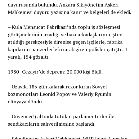
duyurusunda bulundu. Ankara Sıkıyönetim Askeri
Mahkemesi duyuru yazısına kanıt ve belgeleri de ekledi.
– Kula Mensucat Fabrikası’nda toplu iş sözleşmesi
görüşmelerinin uzadığı ve bazı arkadaşlarının işten
atıldığı gerekçesiyle direnişe geçen işçilerle, fabrika
kapılarını panzerlerle kırarak giren polisler çatıştı: 4
yaralı, 154 gözaltı.
1980- Cezayir’de deprem: 20.000 kişi öldü.
– Uzayda 185 gün kalarak rekor kıran Sovyet
kozmonotları Leonid Popov ve Valeriy Ryumin
dünyaya döndü.
– Güvence(!) altında tutulan parlamenterler ile
sendikacıların salıverilmesine başlandı.
– Sıkıyönetim Askeri Mahkemesi, MHP lideri Alpaslan