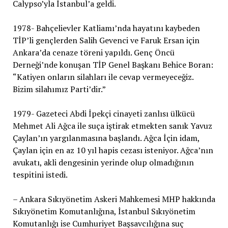
Calypso’yla İstanbul’a geldi.
1978- Bahçelievler Katliamı’nda hayatını kaybeden
TİP’li gençlerden Salih Gevenci ve Faruk Ersan için
Ankara’da cenaze töreni yapıldı. Genç Öncü
Derneği’nde konuşan TİP Genel Başkanı Behice Boran:
“Katiyen onların silahları ile cevap vermeyeceğiz.
Bizim silahımız Parti’dir.”
1979- Gazeteci Abdi İpekçi cinayeti zanlısı ülkücü
Mehmet Ali Ağca ile suça iştirak etmekten sanık Yavuz
Çaylan’ın yargılanmasına başlandı. Ağca İçin idam,
Çaylan için en az 10 yıl hapis cezası isteniyor. Ağca’nın
avukatı, akli dengesinin yerinde olup olmadığının
tespitini istedi.
– Ankara Sıkıyönetim Askeri Mahkemesi MHP hakkında
Sıkıyönetim Komutanlığına, İstanbul Sıkıyönetim
Komutanlığı ise Cumhuriyet Başsavcılığına suç