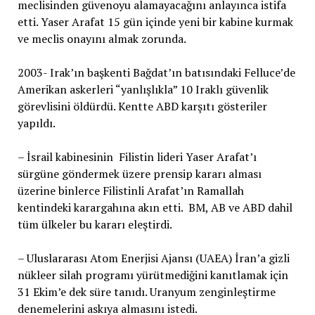
meclisinden güvenoyu alamayacağını anlayınca istifa
etti. Yaser Arafat 15 gün içinde yeni bir kabine kurmak
ve meclis onayını almak zorunda.
2003- Irak’ın başkenti Bağdat’ın batısındaki Felluce’de
Amerikan askerleri “yanlışlıkla” 10 Iraklı güvenlik
görevlisini öldürdü. Kentte ABD karşıtı gösteriler
yapıldı.
– İsrail kabinesinin Filistin lideri Yaser Arafat’ı
sürgüne göndermek üzere prensip kararı alması
üzerine binlerce Filistinli Arafat’ın Ramallah
kentindeki karargahına akın etti. BM, AB ve ABD dahil
tüm ülkeler bu kararı eleştirdi.
– Uluslararası Atom Enerjisi Ajansı (UAEA) İran’a gizli
nükleer silah programı yürütmediğini kanıtlamak için
31 Ekim’e dek süre tanıdı. Uranyum zenginleştirme
denemelerini askıya almasını istedi.