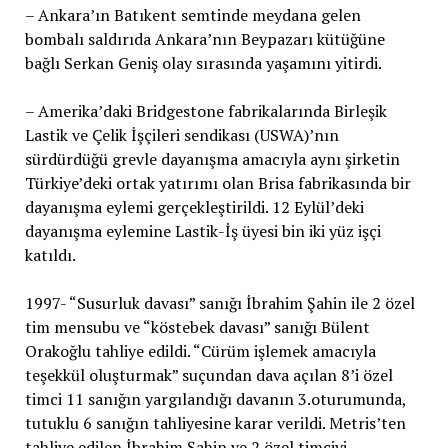
– Ankara’ın Batıkent semtinde meydana gelen
bombalı saldırıda Ankara’nın Beypazarı kütüğüne
bağlı Serkan Geniş olay sırasında yaşamını yitirdi.
– Amerika’daki Bridgestone fabrikalarında Birleşik
Lastik ve Çelik İşçileri sendikası (USWA)’nın
sürdürdüğü grevle dayanışma amacıyla aynı şirketin
Türkiye’deki ortak yatırımı olan Brisa fabrikasında bir
dayanışma eylemi gerçekleştirildi. 12 Eylül’deki
dayanışma eylemine Lastik-İş üyesi bin iki yüz işçi
katıldı.
1997- “Susurluk davası” sanığı İbrahim Şahin ile 2 özel
tim mensubu ve “köstebek davası” sanığı Bülent
Orakoğlu tahliye edildi. “Cürüm işlemek amacıyla
teşekkül oluşturmak” suçundan dava açılan 8’i özel
timci 11 sanığın yargılandığı davanın 3.oturumunda,
tutuklu 6 sanığın tahliyesine karar verildi. Metris’ten
tahliye edilen İbrahim Şahin ve 2 özel timciyi