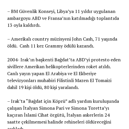
– BM Güvenlik Konseyi, Libya’ya 11 yıldır uygulanan
ambargoyu ABD ve Fransa’nın katılmadığı toplantıda
13 oyla kaldırdı.
– Amerikalı country müzisyeni John Cash, 71 yaşında
öldü. Cash 11 kez Grammy ödülü kazandı.
2004- Irak’ın başkenti Bağdat’ta ABD’yi protesto eden
sivillere Amerikan helikopterlerinden roket atıldı.
Canlı yayın yapan El Arabiya ve El Ekberiye
televizyonları muhabiri Filistinli Mazen El Tomaizi
dahil 19 kişi öldü, 80 kişi yaralandı.
– Irak’ta “Bağdat için Köprü” adlı yardım kuruluşunda
çalışan İtalyan Simona Pari ve Simona Toretta’yı
kaçıran İslami Cihat örgütü, İtalyan askerlerin 24
saatte çekilmemesi halinde rehineleri öldüreceğini
açıkladı.