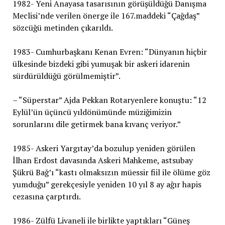
1982- Yeni Anayasa tasarısının görüşüldüğü Danışma
Meclisi’nde verilen önerge ile 167.maddeki “Çağdaş”
sözcüğü metinden çıkarıldı.
1983- Cumhurbaşkanı Kenan Evren: “Dünyanın hiçbir
ülkesinde bizdeki gibi yumuşak bir askeri idarenin
sürdürüldüğü görülmemiştir”.
– “Süperstar” Ajda Pekkan Rotaryenlere konuştu: “12
Eylül’ün üçüncü yıldönümünde müziğimizin
sorunlarını dile getirmek bana kıvanç veriyor.”
1985- Askeri Yargıtay’da bozulup yeniden görülen
İlhan Erdost davasında Askeri Mahkeme, astsubay
Şükrü Bağ’ı “kastı olmaksızın müessir fiil ile ölüme göz
yumduğu” gerekçesiyle yeniden 10 yıl 8 ay ağır hapis
cezasına çarptırdı.
1986- Zülfü Livaneli ile birlikte yaptıkları “Güneş