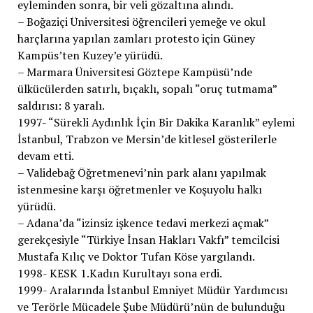
eyleminden sonra, bir veli gözaltına alındı.
– Boğaziçi Üniversitesi öğrencileri yemeğe ve okul
harçlarına yapılan zamları protesto için Güney
Kampüs’ten Kuzey’e yürüdü.
– Marmara Üniversitesi Göztepe Kampüsü’nde
ülkücülerden satırlı, bıçaklı, sopalı “oruç tutmama”
saldırısı: 8 yaralı.
1997- “Sürekli Aydınlık İçin Bir Dakika Karanlık” eylemi
İstanbul, Trabzon ve Mersin’de kitlesel gösterilerle
devam etti.
– Validebağ Öğretmenevi’nin park alanı yapılmak
istenmesine karşı öğretmenler ve Koşuyolu halkı
yürüdü.
– Adana’da “izinsiz işkence tedavi merkezi açmak”
gerekçesiyle “Türkiye İnsan Hakları Vakfı” temcilcisi
Mustafa Kılıç ve Doktor Tufan Köse yargılandı.
1998- KESK 1.Kadın Kurultayı sona erdi.
1999- Aralarında İstanbul Emniyet Müdür Yardımcısı
ve Terörle Mücadele Şube Müdürü’nün de bulunduğu