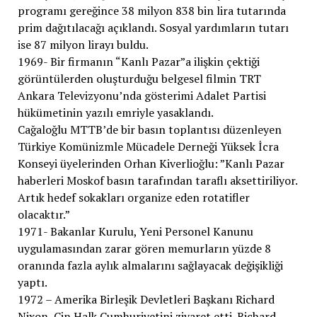
programı gereğince 38 milyon 838 bin lira tutarında
prim dağıtılacağı açıklandı. Sosyal yardımların tutarı
ise 87 milyon lirayı buldu.
1969- Bir firmanın “Kanlı Pazar”a ilişkin çektiği
görüntülerden oluşturduğu belgesel filmin TRT
Ankara Televizyonu’nda gösterimi Adalet Partisi
hükümetinin yazılı emriyle yasaklandı.
Cağaloğlu MTTB’de bir basın toplantısı düzenleyen
Türkiye Komünizmle Mücadele Derneği Yüksek İcra
Konseyi üyelerinden Orhan Kiverlioğlu: ”Kanlı Pazar
haberleri Moskof basın tarafından taraflı aksettiriliyor.
Artık hedef sokakları organize eden rotatifler
olacaktır.”
1971- Bakanlar Kurulu, Yeni Personel Kanunu
uygulamasından zarar gören memurların yüzde 8
oranında fazla aylık almalarını sağlayacak değişikliği
yaptı.
1972 – Amerika Birleşik Devletleri Başkanı Richard
Nixon, Çin Halk Cumhuriyetini ziyaret etti. Richard