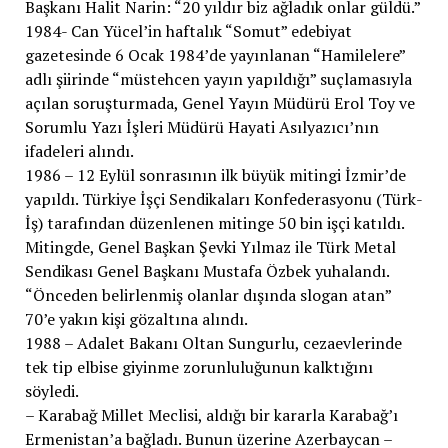
Başkanı Halit Narin: “20 yıldır biz ağladık onlar güldü.”
1984- Can Yücel’in haftalık “Somut” edebiyat
gazetesinde 6 Ocak 1984’de yayınlanan “Hamilelere”
adlı şiirinde “müstehcen yayın yapıldığı” suçlamasıyla
açılan soruşturmada, Genel Yayın Müdürü Erol Toy ve
Sorumlu Yazı İşleri Müdürü Hayati Asılyazıcı’nın
ifadeleri alındı.
1986 – 12 Eylül sonrasının ilk büyük mitingi İzmir’de
yapıldı. Türkiye İşçi Sendikaları Konfederasyonu (Türk-
İş) tarafından düzenlenen mitinge 50 bin işçi katıldı.
Mitingde, Genel Başkan Şevki Yılmaz ile Türk Metal
Sendikası Genel Başkanı Mustafa Özbek yuhalandı.
“Önceden belirlenmiş olanlar dışında slogan atan”
70’e yakın kişi gözaltına alındı.
1988 – Adalet Bakanı Oltan Sungurlu, cezaevlerinde
tek tip elbise giyinme zorunluluğunun kalktığını
söyledi.
– Karabağ Millet Meclisi, aldığı bir kararla Karabağ’ı
Ermenistan’a bağladı. Bunun üzerine Azerbaycan –