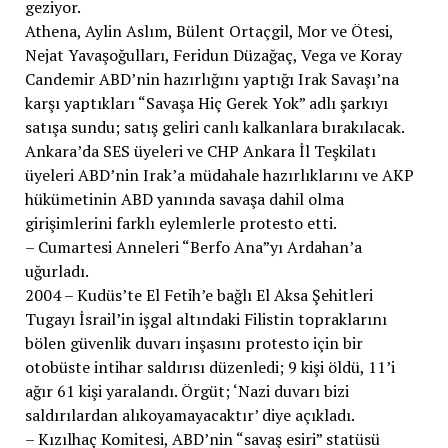
geziyor.
Athena, Aylin Aslım, Bülent Ortaçgil, Mor ve Ötesi,
Nejat Yavaşoğulları, Feridun Düzağaç, Vega ve Koray
Candemir ABD’nin hazırlığını yaptığı Irak Savaşı’na
karşı yaptıkları “Savaşa Hiç Gerek Yok” adlı şarkıyı
satışa sundu; satış geliri canlı kalkanlara bırakılacak.
Ankara’da SES üyeleri ve CHP Ankara İl Teşkilatı
üyeleri ABD’nin Irak’a müdahale hazırlıklarını ve AKP
hükümetinin ABD yanında savaşa dahil olma
girişimlerini farklı eylemlerle protesto etti.
– Cumartesi Anneleri “Berfo Ana”yı Ardahan’a
uğurladı.
2004 – Kudüs’te El Fetih’e bağlı El Aksa Şehitleri
Tugayı İsrail’in işgal altındaki Filistin topraklarını
bölen güvenlik duvarı inşasını protesto için bir
otobüste intihar saldırısı düzenledi; 9 kişi öldü, 11’i
ağır 61 kişi yaralandı. Örgüt; ‘Nazi duvarı bizi
saldırılardan alıkoyamayacaktır’ diye açıkladı.
– Kızılhaç Komitesi, ABD’nin “savaş esiri” statüsü