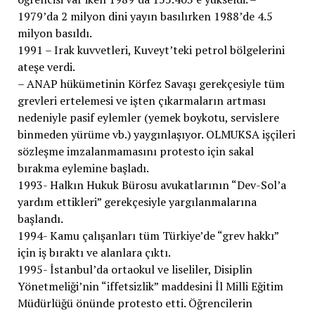
1979’da 2 milyon dini yayın basılırken 1988’de 4.5
milyon basıldı.
1991 – Irak kuvvetleri, Kuveyt’teki petrol bölgelerini
ateşe verdi.
– ANAP hükümetinin Körfez Savaşı gerekçesiyle tüm
grevleri ertelemesi ve işten çıkarmaların artması
nedeniyle pasif eylemler (yemek boykotu, servislere
binmeden yürüme vb.) yaygınlaşıyor. OLMUKSA işçileri
sözleşme imzalanmamasını protesto için sakal
bırakma eylemine başladı.
1993- Halkın Hukuk Bürosu avukatlarının “Dev-Sol’a
yardım ettikleri” gerekçesiyle yargılanmalarına
başlandı.
1994- Kamu çalışanları tüm Türkiye’de “grev hakkı”
için iş bıraktı ve alanlara çıktı.
1995- İstanbul’da ortaokul ve liseliler, Disiplin
Yönetmeliği’nin “iffetsizlik” maddesini İl Milli Eğitim
Müdürlüğü önünde protesto etti. Öğrencilerin