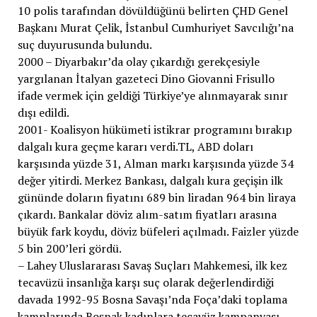
10 polis tarafından dövüldüğünü belirten ÇHD Genel
Başkanı Murat Çelik, İstanbul Cumhuriyet Savcılığı’na
suç duyurusunda bulundu.
2000 – Diyarbakır’da olay çıkardığı gerekçesiyle
yargılanan İtalyan gazeteci Dino Giovanni Frisullo
ifade vermek için geldiği Türkiye’ye alınmayarak sınır
dışı edildi.
2001- Koalisyon hükümeti istikrar programını bırakıp
dalgalı kura geçme kararı verdi.TL, ABD doları
karşısında yüzde 31, Alman markı karşısında yüzde 34
değer yitirdi. Merkez Bankası, dalgalı kura geçişin ilk
gününde doların fiyatını 689 bin liradan 964 bin liraya
çıkardı. Bankalar döviz alım-satım fiyatları arasına
büyük fark koydu, döviz büfeleri açılmadı. Faizler yüzde
5 bin 200’leri gördü.
– Lahey Uluslararası Savaş Suçları Mahkemesi, ilk kez
tecavüzü insanlığa karşı suç olarak değerlendirdiği
davada 1992-95 Bosna Savaşı’nda Foça’daki toplama
kamplarında Boşnak kadınlara tecavüz kampanyası