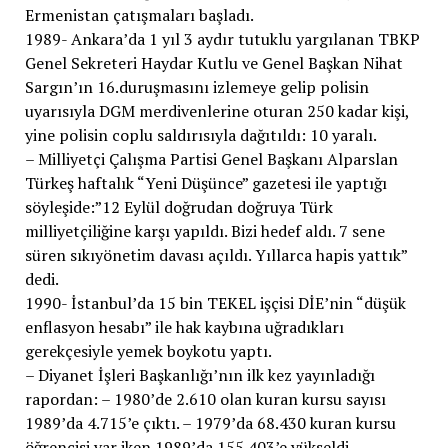
Ermenistan çatışmaları başladı.
1989- Ankara’da 1 yıl 3 aydır tutuklu yargılanan TBKP
Genel Sekreteri Haydar Kutlu ve Genel Başkan Nihat
Sargın’ın 16.duruşmasını izlemeye gelip polisin
uyarısıyla DGM merdivenlerine oturan 250 kadar kişi,
yine polisin coplu saldırısıyla dağıtıldı: 10 yaralı.
– Milliyetçi Çalışma Partisi Genel Başkanı Alparslan
Türkeş haftalık “Yeni Düşünce” gazetesi ile yaptığı
söyleşide:”12 Eylül doğrudan doğruya Türk
milliyetçiliğine karşı yapıldı. Bizi hedef aldı. 7 sene
süren sıkıyönetim davası açıldı. Yıllarca hapis yattık”
dedi.
1990- İstanbul’da 15 bin TEKEL işçisi DİE’nin “düşük
enflasyon hesabı” ile hak kaybına uğradıkları
gerekçesiyle yemek boykotu yaptı.
– Diyanet İşleri Başkanlığı’nın ilk kez yayınladığı
rapordan: – 1980’de 2.610 olan kuran kursu sayısı
1989’da 4.715’e çıktı. – 1979’da 68.430 kuran kursu
öğrencisi var iken 1989’da 155.403’e yükseldi. –