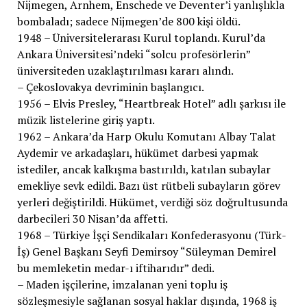
Nijmegen, Arnhem, Enschede ve Deventer’i yanlışlıkla
bombaladı; sadece Nijmegen’de 800 kişi öldü.
1948 – Üniversitelerarası Kurul toplandı. Kurul’da
Ankara Üniversitesi’ndeki “solcu profesörlerin”
üniversiteden uzaklaştırılması kararı alındı.
– Çekoslovakya devriminin başlangıcı.
1956 – Elvis Presley, “Heartbreak Hotel” adlı şarkısı ile
müzik listelerine giriş yaptı.
1962 – Ankara’da Harp Okulu Komutanı Albay Talat
Aydemir ve arkadaşları, hükümet darbesi yapmak
istediler, ancak kalkışma bastırıldı, katılan subaylar
emekliye sevk edildi. Bazı üst rütbeli subayların görev
yerleri değiştirildi. Hükümet, verdiği söz doğrultusunda
darbecileri 30 Nisan’da affetti.
1968 – Türkiye İşçi Sendikaları Konfederasyonu (Türk-
İş) Genel Başkanı Seyfi Demirsoy “Süleyman Demirel
bu memleketin medar-ı iftiharıdır” dedi.
– Maden işçilerine, imzalanan yeni toplu iş
sözleşmesiyle sağlanan sosyal haklar dışında, 1968 iş