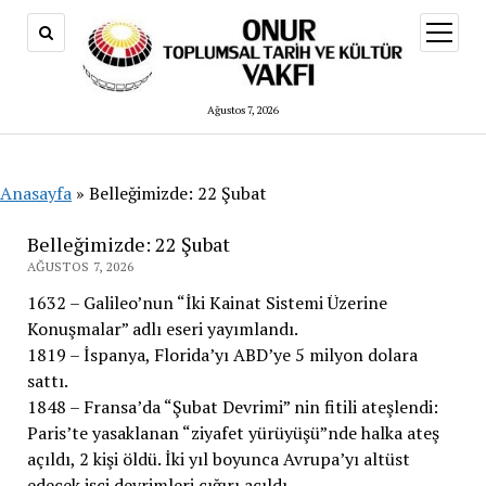
menüy
aç
Ağustos 7, 2026
Anasayfa
»
Belleğimizde: 22 Şubat
Belleğimizde: 22 Şubat
AĞUSTOS 7, 2026
1632 – Galileo’nun “İki Kainat Sistemi Üzerine
Konuşmalar” adlı eseri yayımlandı.
1819 – İspanya, Florida’yı ABD’ye 5 milyon dolara
sattı.
1848 – Fransa’da “Şubat Devrimi” nin fitili ateşlendi:
Paris’te yasaklanan “ziyafet yürüyüşü”nde halka ateş
açıldı, 2 kişi öldü. İki yıl boyunca Avrupa’yı altüst
edecek işçi devrimleri çığırı açıldı.