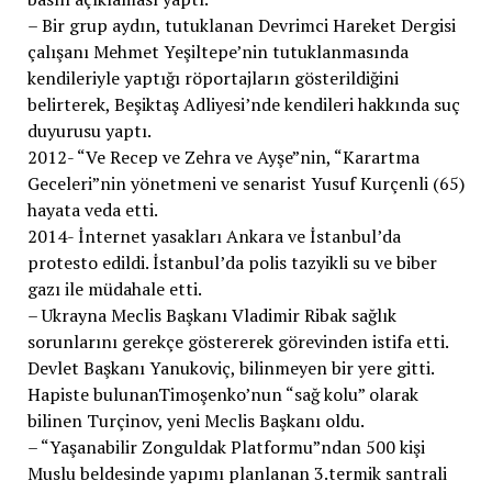
– Bir grup aydın, tutuklanan Devrimci Hareket Dergisi
çalışanı Mehmet Yeşiltepe’nin tutuklanmasında
kendileriyle yaptığı röportajların gösterildiğini
belirterek, Beşiktaş Adliyesi’nde kendileri hakkında suç
duyurusu yaptı.
2012- “Ve Recep ve Zehra ve Ayşe”nin, “Karartma
Geceleri”nin yönetmeni ve senarist Yusuf Kurçenli (65)
hayata veda etti.
2014- İnternet yasakları Ankara ve İstanbul’da
protesto edildi. İstanbul’da polis tazyikli su ve biber
gazı ile müdahale etti.
– Ukrayna Meclis Başkanı Vladimir Ribak sağlık
sorunlarını gerekçe göstererek görevinden istifa etti.
Devlet Başkanı Yanukoviç, bilinmeyen bir yere gitti.
Hapiste bulunanTimoşenko’nun “sağ kolu” olarak
bilinen Turçinov, yeni Meclis Başkanı oldu.
– “Yaşanabilir Zonguldak Platformu”ndan 500 kişi
Muslu beldesinde yapımı planlanan 3.termik santrali