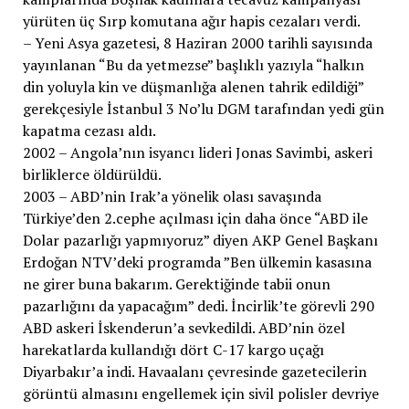
yürüten üç Sırp komutana ağır hapis cezaları verdi.
– Yeni Asya gazetesi, 8 Haziran 2000 tarihli sayısında
yayınlanan “Bu da yetmezse” başlıklı yazıyla “halkın
din yoluyla kin ve düşmanlığa alenen tahrik edildiği”
gerekçesiyle İstanbul 3 No’lu DGM tarafından yedi gün
kapatma cezası aldı.
2002 – Angola’nın isyancı lideri Jonas Savimbi, askeri
birliklerce öldürüldü.
2003 – ABD’nin Irak’a yönelik olası savaşında
Türkiye’den 2.cephe açılması için daha önce “ABD ile
Dolar pazarlığı yapmıyoruz” diyen AKP Genel Başkanı
Erdoğan NTV’deki programda ”Ben ülkemin kasasına
ne girer buna bakarım. Gerektiğinde tabii onun
pazarlığını da yapacağım” dedi. İncirlik’te görevli 290
ABD askeri İskenderun’a sevkedildi. ABD’nin özel
harekatlarda kullandığı dört C-17 kargo uçağı
Diyarbakır’a indi. Havaalanı çevresinde gazetecilerin
görüntü almasını engellemek için sivil polisler devriye