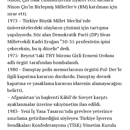
Nixon Çin’in Birleşmiş Milletler’e (BM) katılması için
ısrar etti.
1973 – Türkiye Büyük Millet Meclisi’nde
üniversitelerdeki olayların çözümü için tartışma
yapılıyordu. Söz alan Demokratik Parti (DP) Sivas
Milletvekili Kadri Eroğan “30-35 profesörün ipini
çekeceksin, bu iş düzelir” dedi.
1975- Beyrut’taki THY bürosu Gizli Ermeni Ordusu
adlı örgüt tarafından bombalandı.
1980 – Danıştay polis memurlarının örgütü Pol-Der’le
ilgili kapatma kararını durdurdu. Danıştay dernek
kapatma ve yasaklama kararını idarenin alamayacağını
belirtti.
– Afganistan’ın başkenti Kâbil’de Sovyet karşıtı
ayaklanmalar üzerine sıkıyönetim ilan edildi.
1983- Yeni İş Yasa Tasarısı’nda grevlere yeterince
sınırlama getirilmediğini söyleyen Türkiye İşveren
Sendikaları Konfederasyonu (TİSK) Yönetim Kurulu