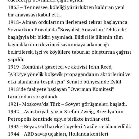
1865 – Tennessee, köleliği yürürlükten kaldıran yeni
bir anayasayı kabul etti.
1918- Alman ordularının ilerlemesi tekrar başlayınca
Sovnarkom Pravda’da “Sosyalist Anavatan Tehlikede”
başlığıyla bir bildiri yayınladı. Bildiri ile ülkenin tüm
kaynaklarının devrimci savunmaya adanacağı
belirtilerek, işçi ve köylülere taburlar oluşturma çağrısı
yapıldı.
1919- Komünist gazeteci ve aktivist John Reed,
“ABD’ye yönelik bolşevik propagandanın aktörlerini ve
etki alanlarını tespit için” Senato bünyesinde Eylül
1918’de faaliyete başlayan “Overman Komitesi”
tarafından sorgulandı.
1921- Moskova’da Türk – Sovyet görüşmeleri başladı.
1942 – Avusturyalı yazar Stefan Zweig, Brezilya’nın
Petropolis kentinde eşiyle birlikte intihar etti.
1943 – Beyaz Gül hareketi üyeleri Nazilerce idam edildi.
1944 – ABD savaş uçakları, Hollanda kentleri