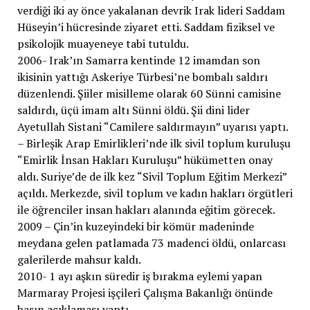
verdiği iki ay önce yakalanan devrik Irak lideri Saddam
Hüseyin’i hücresinde ziyaret etti. Saddam fiziksel ve
psikolojik muayeneye tabi tutuldu.
2006- Irak’ın Samarra kentinde 12 imamdan son
ikisinin yattığı Askeriye Türbesi’ne bombalı saldırı
düzenlendi. Şiiler misilleme olarak 60 Sünni camisine
saldırdı, üçü imam altı Sünni öldü. Şii dini lider
Ayetullah Sistani “Camilere saldırmayın” uyarısı yaptı.
– Birleşik Arap Emirlikleri’nde ilk sivil toplum kuruluşu
“Emirlik İnsan Hakları Kuruluşu” hükümetten onay
aldı. Suriye’de de ilk kez “Sivil Toplum Eğitim Merkezi”
açıldı. Merkezde, sivil toplum ve kadın hakları örgütleri
ile öğrenciler insan hakları alanında eğitim görecek.
2009 – Çin’in kuzeyindeki bir kömür madeninde
meydana gelen patlamada 73 madenci öldü, onlarcası
galerilerde mahsur kaldı.
2010- 1 ayı aşkın süredir iş bırakma eylemi yapan
Marmaray Projesi işçileri Çalışma Bakanlığı önünde
basın açıklaması yaptı.