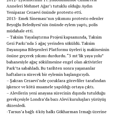
Anneleri Mehmet Ağar’ı tutuklu olduğu Aydın
Yenipazar Cezaevi önünde protesto etti.
2013- Emek Sineması’nın yıkımını protesto edenler
Beyoğlu Belediyesi’nin önünde eylem yaptı, polis
müdahale etti.
– Taksim Yayalaştırma Projesi kapsamında, Taksim
Gezi Parkı’nda 5 ağaç yerinden söküldü. Taksim
Dayanışma Bileşenleri Platformu üyeleri iş makinesinin
önüne geçerek yıkımı durdurdu. “3 mt’lik yaya yolu”
bahanesiyle ağaç sökülmesine engel olan aktivistler
Park’ta sabahladı. Bu tarihten sonra yaşananlar
haftalarca sürecek bir eylemin başlangıcıydı.
– Şakran Cezaevi’nde çocuklara görevliler tarafından
işkence ve kötü muamele yapıldığı ortaya çıktı.
– Alevilerin yeni anayasa sürecinin dışında tutulduğu
gerekçesiyle Londra’da bazı Alevi kuruluşları yürüyüş
düzenledi.
-Tarsus’a bağlı 4 köy halkı Gökharman Irmağı üzerine