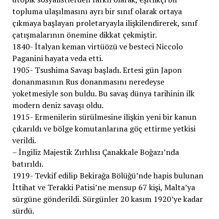
topluma ulaşılmasını ayrı bir sınıf olarak ortaya
çıkmaya başlayan proletaryayla ilişkilendirerek, sınıf
çatışmalarının önemine dikkat çekmiştir.
1840- İtalyan keman virtüözü ve besteci Niccolo
Paganini hayata veda etti.
1905- Tsushima Savaşı başladı. Ertesi gün Japon
donanmasının Rus donanmasını neredeyse
yoketmesiyle son buldu. Bu savaş dünya tarihinin ilk
modern deniz savaşı oldu.
1915- Ermenilerin sürülmesine ilişkin yeni bir kanun
çıkarıldı ve bölge komutanlarına göç ettirme yetkisi
verildi.
– İngiliz Majestik Zırhlısı Çanakkale Boğazı’nda
batırıldı.
1919- Tevkif edilip Bekirağa Bölüğü’nde hapis bulunan
İttihat ve Terakki Patisi’ne mensup 67 kişi, Malta’ya
sürgüne gönderildi. Sürgünler 20 kasım 1920’ye kadar
sürdü.