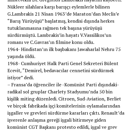
Nükleer silahlara karşı barışçı eylemlerle bilinen
G.Lambrakis 21 Nisan 1963’de Maraton’dan Meclis’e
“Barış Yürüyüşü” başlatmış, kendisi dışında herkes
tutuklanmasına rağmen tek başına yürüyüşü
sürdürmüştü. Lambrakis’in hayatı V.Vassilikos’un
romanı ve C.Gavras’ın filmine konu oldu.
1964- Hindistan’ın ilk başbakanı Jawaharlal Nehru 75
yaşında öldü.
1968- Cumhuriyet Halk Parti Genel Sekreteri Bülent
Ecevit, “Demirel, bedavacılar cennetini sürdürmek
istiyor” dedi.
– Fransa’da öğrenciler ile -Komünist Parti dışındaki-
radikal sol gruplar Charlety Stadyumu’nda 50 bin
kişilik miting düzenledi. Citroen, Sud-Aviation, Berliet
ve birçok fabrikada işçi komitelerinin oylamalarından
işgaller ve grevleri sürdürme kararları çıktı. Renault’da
işverenle anlaşma gereği işgali bitirmeye giden
komünist CGT Başkanı protesto edildi, işgal ve grev