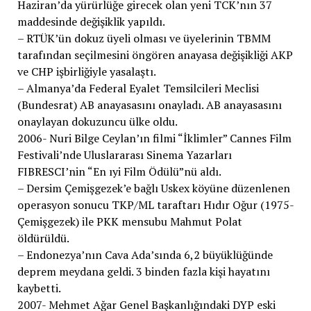
Haziran’da yürürlüğe girecek olan yeni TCK’nın 37
maddesinde değişiklik yapıldı.
– RTÜK’ün dokuz üyeli olması ve üyelerinin TBMM
tarafından seçilmesini öngören anayasa değişikliği AKP
ve CHP işbirliğiyle yasalaştı.
– Almanya’da Federal Eyalet Temsilcileri Meclisi
(Bundesrat) AB anayasasını onayladı. AB anayasasını
onaylayan dokuzuncu ülke oldu.
2006- Nuri Bilge Ceylan’ın filmi “İklimler” Cannes Film
Festivali’nde Uluslararası Sinema Yazarları
FIBRESCI’nin “En ıyi Film Ödülü”nü aldı.
– Dersim Çemişgezek’e bağlı Uskex köyüne düzenlenen
operasyon sonucu TKP/ML taraftarı Hıdır Oğur (1975-
Çemişgezek) ile PKK mensubu Mahmut Polat
öldürüldü.
– Endonezya’nın Cava Ada’sında 6,2 büyüklüğünde
deprem meydana geldi. 3 binden fazla kişi hayatını
kaybetti.
2007- Mehmet Ağar Genel Başkanlığındaki DYP eski