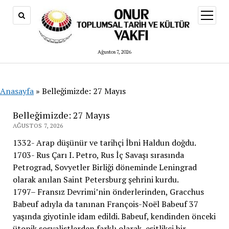
menüy
aç
Ağustos 7, 2026
Anasayfa
»
Belleğimizde: 27 Mayıs
Belleğimizde: 27 Mayıs
AĞUSTOS 7, 2026
1332- Arap düşünür ve tarihçi İbni Haldun doğdu.
1703- Rus Çarı I. Petro, Rus İç Savaşı sırasında
Petrograd, Sovyetler Birliği döneminde Leningrad
olarak anılan Saint Petersburg şehrini kurdu.
1797– Fransız Devrimi’nin önderlerinden, Gracchus
Babeuf adıyla da tanınan François-Noël Babeuf 37
yaşında giyotinle idam edildi. Babeuf, kendinden önceki
ütopik sosyalistlerden farklı olarak, eşitlikçi bir