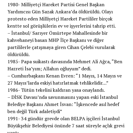
1980- Milliyetçi Hareket Partisi Genel Başkan
Yardımcısı Gün Sazak Ankara’da öldürüldü. Olayı
protesto eden Milliyetçi Hareket Partililer birçok
kentte sol görüşlülerin ev ve işyerlerini tahrip etti.
– İstanbul/ Sarıyer Ömürtepe Mahallesinde bir
kahvehaneyi basan MHP İlçe Başkanı ve diğer
partililerle çatışmaya giren Cihan Çelebi vurularak
öldürüldü.
1985- Papa suikastı davasında Mehmet Ali Ağca, “Ben
Hazreti İsa’yım; Allahın oğluyum” dedi.
– Cumhurbaşkanı Kenan Evren: “1 Mayıs, 14 Mayıs ve
27 Mayıs’larda eskiyi hatırlatmak tehlikelidir…”
1986- Tütün tekelini kaldıran yasa onaylandı.
– DİSK Davası’nda savunmasını yapan eski İstanbul
Belediye Başkanı Ahmet İsvan: “İşkencede asıl hedef
ben değil Türk adaletiydi”
1991- 34 gündür grevde olan BELPA işçileri İstanbul
Büyükşehir Belediyesi önünde 7 saat süreyle açlık grevi
yaptı.