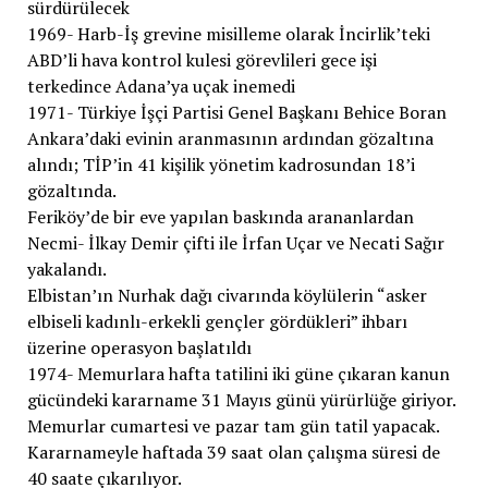
sürdürülecek
1969- Harb-İş grevine misilleme olarak İncirlik’teki
ABD’li hava kontrol kulesi görevlileri gece işi
terkedince Adana’ya uçak inemedi
1971- Türkiye İşçi Partisi Genel Başkanı Behice Boran
Ankara’daki evinin aranmasının ardından gözaltına
alındı; TİP’in 41 kişilik yönetim kadrosundan 18’i
gözaltında.
Feriköy’de bir eve yapılan baskında arananlardan
Necmi- İlkay Demir çifti ile İrfan Uçar ve Necati Sağır
yakalandı.
Elbistan’ın Nurhak dağı civarında köylülerin “asker
elbiseli kadınlı-erkekli gençler gördükleri” ihbarı
üzerine operasyon başlatıldı
1974- Memurlara hafta tatilini iki güne çıkaran kanun
gücündeki kararname 31 Mayıs günü yürürlüğe giriyor.
Memurlar cumartesi ve pazar tam gün tatil yapacak.
Kararnameyle haftada 39 saat olan çalışma süresi de
40 saate çıkarılıyor.