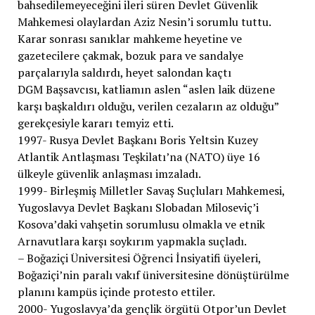
bahsedilemeyeceğini ileri süren Devlet Güvenlik
Mahkemesi olaylardan Aziz Nesin’i sorumlu tuttu.
Karar sonrası sanıklar mahkeme heyetine ve
gazetecilere çakmak, bozuk para ve sandalye
parçalarıyla saldırdı, heyet salondan kaçtı
DGM Başsavcısı, katliamın aslen “aslen laik düzene
karşı başkaldırı olduğu, verilen cezaların az olduğu”
gerekçesiyle kararı temyiz etti.
1997- Rusya Devlet Başkanı Boris Yeltsin Kuzey
Atlantik Antlaşması Teşkilatı’na (NATO) üye 16
ülkeyle güvenlik anlaşması imzaladı.
1999- Birleşmiş Milletler Savaş Suçluları Mahkemesi,
Yugoslavya Devlet Başkanı Slobadan Miloseviç’i
Kosova’daki vahşetin sorumlusu olmakla ve etnik
Arnavutlara karşı soykırım yapmakla suçladı.
– Boğaziçi Üniversitesi Öğrenci İnsiyatifi üyeleri,
Boğaziçi’nin paralı vakıf üniversitesine dönüştürülme
planını kampüs içinde protesto ettiler.
2000- Yugoslavya’da gençlik örgütü Otpor’un Devlet