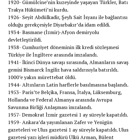
1920- Gümülcine’nin kuzeyinde yaşayan Türkler, Batı
Trakya Hükümeti’ni kurdu.
1926- Seyit Abdülkadir, Şeyh Sait İsyanı ile bağlantısı
olduğu gerekçesiyle Diyarbakır’da idam edildi.
1934- Basmane (İzmir)-Afyon demiryolu
devletleştirildi.
1938- Cumhuriyet döneminin ilk kredi sözleşmesi
Türkiye ile İngiltere arasında imzalandı.
1941- İkinci Dünya savaşı sırasında, Almanların savaş
gemisi Bismarck İngiliz hava saldırısıyla batırıldı.
1000’e yakın mürettebat öldü.
1944- Altınların Latin harflerle basılmasına başlandı.
1953- Paris’te Belçika, Fransa, İtalya, Lüksemburg,
Hollanda ve Federal Almanya arasında Avrupa
Savunma Birliği Anlaşması imzalandı.
1957- Demokrat İzmir gazetesi 1 ay süreyle kapatıldı.
1959- Ankara’da yayımlanan Zafer ve Yenigün
gazeteleri ve Ulus gazetesi 1 ay süreyle kapatıldı. Ulus
gazetesi yazı işleri müdürü Ülkü Arman, Bülent