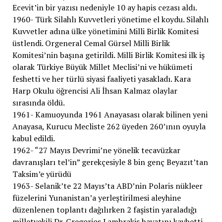
Ecevit’in bir yazısı nedeniyle 10 ay hapis cezası aldı.
1960- Türk Silahlı Kuvvetleri yönetime el koydu. Silahlı
Kuvvetler adına ülke yönetimini Milli Birlik Komitesi
üstlendi. Orgeneral Cemal Gürsel Milli Birlik
Komitesi’nin başına getirildi. Milli Birlik Komitesi ilk iş
olarak Türkiye Büyük Millet Meclisi’ni ve hükümeti
feshetti ve her türlü siyasi faaliyeti yasakladı. Kara
Harp Okulu öğrencisi Ali İhsan Kalmaz olaylar
sırasında öldü.
1961- Kamuoyunda 1961 Anayasası olarak bilinen yeni
Anayasa, Kurucu Mecliste 262 üyeden 260’ının oyuyla
kabul edildi.
1962- “27 Mayıs Devrimi’ne yönelik tecavüzkar
davranışları tel’in” gerekçesiyle 8 bin genç Beyazıt’tan
Taksim’e yürüdü
1963- Selanik’te 22 Mayıs’ta ABD’nin Polaris nükleer
füzelerini Yunanistan’a yerleştirilmesi aleyhine
düzenlenen toplantı dağılırken 2 faşistin yaraladığı
milletvekili Dr. Gregorios Lambrakis hayatını kaybetti.