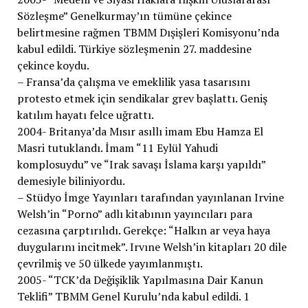
Sözleşme” Genelkurmay’ın tümüne çekince
belirtmesine rağmen TBMM Dışişleri Komisyonu’nda
kabul edildi. Türkiye sözleşmenin 27. maddesine
çekince koydu.
– Fransa’da çalışma ve emeklilik yasa tasarısını
protesto etmek için sendikalar grev başlattı. Geniş
katılım hayatı felce uğrattı.
2004- Britanya’da Mısır asıllı imam Ebu Hamza El
Masri tutuklandı. İmam “11 Eylül Yahudi
komplosuydu” ve “Irak savaşı İslama karşı yapıldı”
demesiyle biliniyordu.
– Stüdyo İmge Yayınları tarafından yayınlanan Irvine
Welsh’in “Porno” adlı kitabının yayıncıları para
cezasına çarptırılıdı. Gerekçe: “Halkın ar veya haya
duygularını incitmek”. Irvıne Welsh’in kitapları 20 dile
çevrilmiş ve 50 ülkede yayımlanmıştı.
2005- “TCK’da Değişiklik Yapılmasına Dair Kanun
Teklifi” TBMM Genel Kurulu’nda kabul edildi. 1