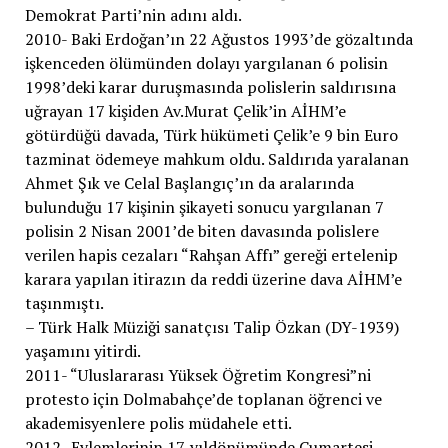
Demokrat Parti’nin adını aldı.
2010- Baki Erdoğan’ın 22 Ağustos 1993’de gözaltında
işkenceden ölümünden dolayı yargılanan 6 polisin
1998’deki karar duruşmasında polislerin saldırısına
uğrayan 17 kişiden Av.Murat Çelik’in AİHM’e
götürdüğü davada, Türk hükümeti Çelik’e 9 bin Euro
tazminat ödemeye mahkum oldu. Saldırıda yaralanan
Ahmet Şık ve Celal Başlangıç’ın da aralarında
bulunduğu 17 kişinin şikayeti sonucu yargılanan 7
polisin 2 Nisan 2001’de biten davasında polislere
verilen hapis cezaları “Rahşan Affı” gereği ertelenip
karara yapılan itirazın da reddi üzerine dava AİHM’e
taşınmıştı.
– Türk Halk Müziği sanatçısı Talip Özkan (DY-1939)
yaşamını yitirdi.
2011- “Uluslararası Yüksek Öğretim Kongresi”ni
protesto için Dolmabahçe’de toplanan öğrenci ve
akademisyenlere polis müdahele etti.
2012- Eylemlerinin 17. yıldönümünde Cumartesi