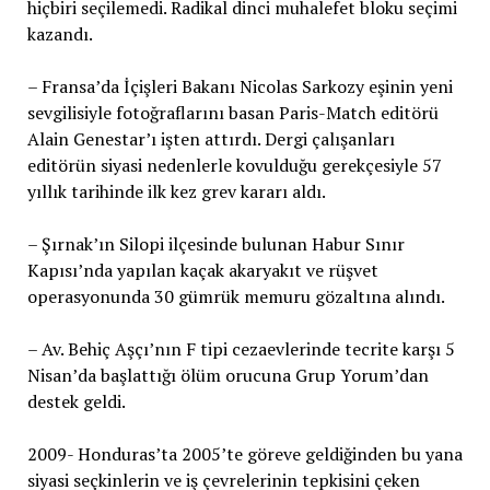
hiçbiri seçilemedi. Radikal dinci muhalefet bloku seçimi
kazandı.
– Fransa’da İçişleri Bakanı Nicolas Sarkozy eşinin yeni
sevgilisiyle fotoğraflarını basan Paris-Match editörü
Alain Genestar’ı işten attırdı. Dergi çalışanları
editörün siyasi nedenlerle kovulduğu gerekçesiyle 57
yıllık tarihinde ilk kez grev kararı aldı.
– Şırnak’ın Silopi ilçesinde bulunan Habur Sınır
Kapısı’nda yapılan kaçak akaryakıt ve rüşvet
operasyonunda 30 gümrük memuru gözaltına alındı.
– Av. Behiç Aşçı’nın F tipi cezaevlerinde tecrite karşı 5
Nisan’da başlattığı ölüm orucuna Grup Yorum’dan
destek geldi.
2009- Honduras’ta 2005’te göreve geldiğinden bu yana
siyasi seçkinlerin ve iş çevrelerinin tepkisini çeken