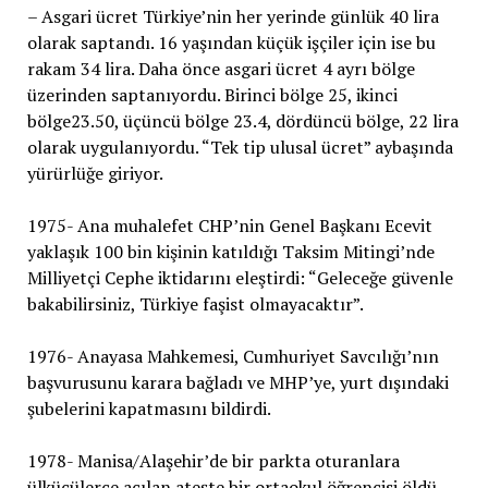
– Asgari ücret Türkiye’nin her yerinde günlük 40 lira
olarak saptandı. 16 yaşından küçük işçiler için ise bu
rakam 34 lira. Daha önce asgari ücret 4 ayrı bölge
üzerinden saptanıyordu. Birinci bölge 25, ikinci
bölge23.50, üçüncü bölge 23.4, dördüncü bölge, 22 lira
olarak uygulanıyordu. “Tek tip ulusal ücret” aybaşında
yürürlüğe giriyor.
1975- Ana muhalefet CHP’nin Genel Başkanı Ecevit
yaklaşık 100 bin kişinin katıldığı Taksim Mitingi’nde
Milliyetçi Cephe iktidarını eleştirdi: “Geleceğe güvenle
bakabilirsiniz, Türkiye faşist olmayacaktır”.
1976- Anayasa Mahkemesi, Cumhuriyet Savcılığı’nın
başvurusunu karara bağladı ve MHP’ye, yurt dışındaki
şubelerini kapatmasını bildirdi.
1978- Manisa/Alaşehir’de bir parkta oturanlara
ülkücülerce açılan ateşte bir ortaokul öğrencisi öldü,