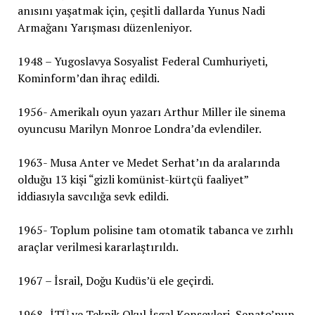
anısını yaşatmak için, çeşitli dallarda Yunus Nadi
Armağanı Yarışması düzenleniyor.
1948 – Yugoslavya Sosyalist Federal Cumhuriyeti,
Kominform’dan ihraç edildi.
1956- Amerikalı oyun yazarı Arthur Miller ile sinema
oyuncusu Marilyn Monroe Londra’da evlendiler.
1963- Musa Anter ve Medet Serhat’ın da aralarında
olduğu 13 kişi “gizli komünist-kürtçü faaliyet”
iddiasıyla savcılığa sevk edildi.
1965- Toplum polisine tam otomatik tabanca ve zırhlı
araçlar verilmesi kararlaştırıldı.
1967 – İsrail, Doğu Kudüs’ü ele geçirdi.
1968- İTÜ ve Teknik Okul İşgal Konseyleri, Senato’nun