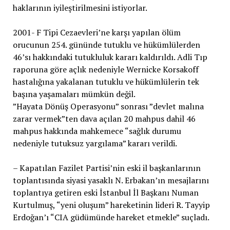
haklarının iyileştirilmesini istiyorlar.
2001- F Tipi Cezaevleri’ne karşı yapılan ölüm
orucunun 254. gününde tutuklu ve hükümlülerden
46’sı hakkındaki tutukluluk kararı kaldırıldı. Adli Tıp
raporuna göre açlık nedeniyle Wernicke Korsakoff
hastalığına yakalanan tutuklu ve hükümlülerin tek
başına yaşamaları mümkün değil.
”Hayata Dönüş Operasyonu” sonrası ”devlet malına
zarar vermek”ten dava açılan 20 mahpus dahil 46
mahpus hakkında mahkemece “sağlık durumu
nedeniyle tutuksuz yargılama” kararı verildi.
– Kapatılan Fazilet Partisi’nin eski il başkanlarının
toplantısında siyasi yasaklı N. Erbakan’ın mesajlarını
toplantıya getiren eski İstanbul İl Başkanı Numan
Kurtulmuş, “yeni oluşum” hareketinin lideri R. Tayyip
Erdoğan’ı “CIA güdümünde hareket etmekle” suçladı
.