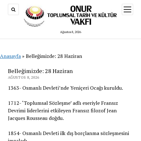
menüy
aç
Ağustos 8, 2026
Anasayfa
»
Belleğimizde: 28 Haziran
Belleğimizde: 28 Haziran
AĞUSTOS 8, 2026
1363- Osmanlı Devleti’nde Yeniçeri Ocağı kuruldu.
1712- ‘Toplumsal Sözleşme’ adlı eseriyle Fransız
Devrimi liderlerini etkileyen Fransız filozof Jean
Jacques Rousseau doğdu.
1854- Osmanlı Devleti ilk dış borçlanma sözleşmesini
imzaladı.