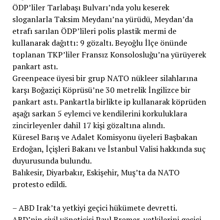
ÖDP’liler Tarlabaşı Bulvarı’nda yolu keserek
sloganlarla Taksim Meydanı’na yürüdü, Meydan’da
etrafı sarılan ÖDP’lileri polis plastik mermi de
kullanarak dağıttı: 9 gözaltı. Beyoğlu İlçe önünde
toplanan TKP’liler Fransız Konsolosluğu’na yürüyerek
pankart astı.
Greenpeace üyesi bir grup NATO nükleer silahlarına
karşı Boğaziçi Köprüsü’ne 30 metrelik İngilizce bir
pankart astı. Pankartla birlikte ip kullanarak köprüden
aşağı sarkan 5 eylemci ve kendilerini korkuluklara
zincirleyenler dahil 17 kişi gözaltına alındı.
Küresel Barış ve Adalet Komisyonu üyeleri Başbakan
Erdoğan, İçişleri Bakanı ve İstanbul Valisi hakkında suç
duyurusunda bulundu.
Balıkesir, Diyarbakır, Eskişehir, Muş’ta da NATO
protesto edildi.
– ABD Irak’ta yetkiyi geçici hükümete devretti.
ABD’nin sivil yöneticisi Paul Bremer, yetkilerini geçici