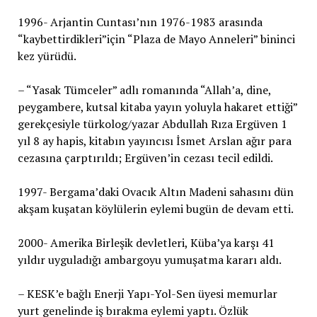
1996- Arjantin Cuntası’nın 1976-1983 arasında
“kaybettirdikleri”için “Plaza de Mayo Anneleri” bininci
kez yürüdü.
– “Yasak Tümceler” adlı romanında “Allah’a, dine,
peygambere, kutsal kitaba yayın yoluyla hakaret ettiği”
gerekçesiyle türkolog/yazar Abdullah Rıza Ergüven 1
yıl 8 ay hapis, kitabın yayıncısı İsmet Arslan ağır para
cezasına çarptırıldı; Ergüven’in cezası tecil edildi
.
1997- Bergama’daki Ovacık Altın Madeni sahasını dün
akşam kuşatan köylülerin eylemi bugün de devam etti.
2000- Amerika Birleşik devletleri, Küba’ya karşı 41
yıldır uyguladığı ambargoyu yumuşatma kararı aldı.
– KESK’e bağlı Enerji Yapı-Yol-Sen üyesi memurlar
yurt genelinde iş bırakma eylemi yaptı. Özlük