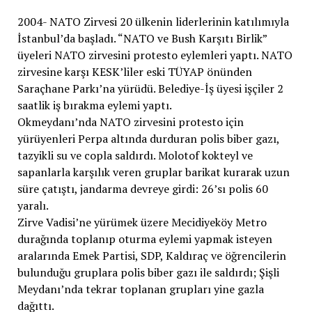
2004- NATO Zirvesi 20 ülkenin liderlerinin katılımıyla
İstanbul’da başladı. “NATO ve Bush Karşıtı Birlik”
üyeleri NATO zirvesini protesto eylemleri yaptı.
NATO
zirvesine karşı KESK’liler eski TÜYAP önünden
Saraçhane Parkı’na yürüdü. Belediye-İş üyesi işçiler 2
saatlik iş bırakma eylemi yaptı.
Okmeydanı’nda NATO zirvesini protesto için
yürüyenleri Perpa altında durduran polis biber gazı,
tazyikli su ve copla saldırdı. Molotof kokteyl ve
sapanlarla karşılık veren gruplar barikat kurarak uzun
süre çatıştı, jandarma devreye girdi: 26’sı polis 60
yaralı.
Zirve Vadisi’ne yürümek üzere Mecidiyeköy Metro
durağında toplanıp oturma eylemi yapmak isteyen
aralarında Emek Partisi, SDP, Kaldıraç ve öğrencilerin
bulunduğu gruplara polis biber gazı ile saldırdı; Şişli
Meydanı’nda tekrar toplanan grupları yine gazla
dağıttı.