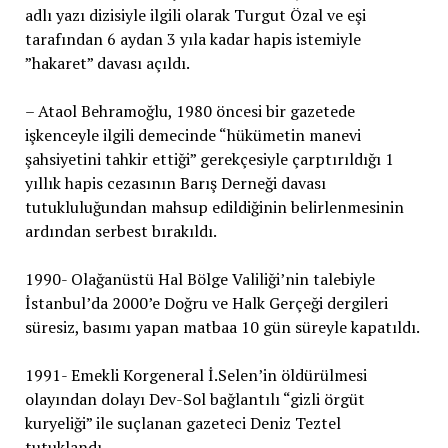
adlı yazı dizisiyle ilgili olarak Turgut Özal ve eşi
tarafından 6 aydan 3 yıla kadar hapis istemiyle
”hakaret” davası açıldı
.
–
Ataol Behramoğlu, 1980 öncesi bir gazetede
işkenceyle ilgili demecinde “hükümetin manevi
şahsiyetini tahkir ettiği” gerekçesiyle çarptırıldığı 1
yıllık hapis cezasının Barış Derneği davası
tutukluluğundan mahsup edildiğinin belirlenmesinin
ardından serbest bırakıldı
.
1990- Olağanüstü Hal Bölge Valiliği’nin talebiyle
İstanbul’da 2000’e Doğru ve Halk Gerçeği dergileri
süresiz, basımı yapan matbaa 10 gün süreyle kapatıldı.
1991- Emekli Korgeneral İ.Selen’in öldürülmesi
olayından dolayı Dev-Sol bağlantılı “gizli örgüt
kuryeliği” ile suçlanan gazeteci Deniz Teztel
tutuklandı.