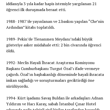
iddiasıyla 3 yıla kadar hapis istemiyle yargılanan 21
öğrenci ilk duruşmada beraat etti.
1988- 1987’de yayınlanan ve 2.baskısı yapılan “Che’nin
Ardından” kitabı toplatıldı.
1989- Pekin’de Tienanmen Meydanı’ndaki büyük
gösteriye asker müdahale etti: 2 bin civarında öğrenci
öldü.
1992- Meclis Hayali İhracat Araştırma Komisyonu
Başkanı Cumhurbaşkanı Turgut Özal’ı ifade vermeye
çağırdı. Özal’ın başbakanlığı döneminde hayali ihracata
imkan sağladığı ve soruşturmaları geciktirdiği öne
sürülüyordu.
1994- Kürt işadamı Savaş Buldan ile arkadaşları Adnan
Yıldırım ve Hacı Karay, sabah İstanbul Çınar Hotel
çıkışında polis telsizli sivil kişiler tarafından kaçırıldı.