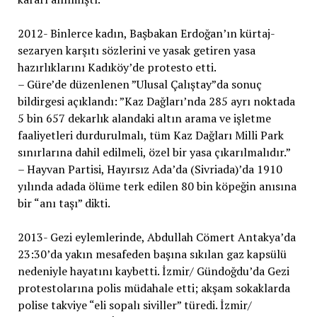
2012- Binlerce kadın, Başbakan Erdoğan’ın kürtaj-
sezaryen karşıtı sözlerini ve yasak getiren yasa
hazırlıklarını Kadıköy’de protesto etti.
– Güre’de düzenlenen ”Ulusal Çalıştay”da sonuç
bildirgesi açıklandı: ”Kaz Dağları’nda 285 ayrı noktada
5 bin 657 dekarlık alandaki altın arama ve işletme
faaliyetleri durdurulmalı, tüm Kaz Dağları Milli Park
sınırlarına dahil edilmeli, özel bir yasa çıkarılmalıdır.”
– Hayvan Partisi, Hayırsız Ada’da (Sivriada)’da 1910
yılında adada ölüme terk edilen 80 bin köpeğin anısına
bir “anı taşı” dikti.
2013- Gezi eylemlerinde, Abdullah Cömert Antakya’da
23:30’da yakın mesafeden başına sıkılan gaz kapsülü
nedeniyle hayatını kaybetti. İzmir/ Gündoğdu’da Gezi
protestolarına polis müdahale etti; akşam sokaklarda
polise takviye “eli sopalı siviller” türedi. İzmir/