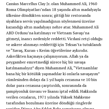
Cassius Marcellus Clay Jr. olan Muhammed Ali, 1960
Roma Olimpiyatları’ndan 18 yaşında altın madalyayla
ülkesine döndükten sonra; gittiği bir restoranda
siyahlara servis yapılmadığının söylenmesi üzerine
kazandığı altın madalyayı nehre atar. Muhammed Ali
ABD Ordusu’na katılmayı ve Vietnam Savaşı’na
gitmeyi, inancı nedeniyle reddetti. Vicdani retçi olduğu
ve askere alınmayı reddettiği için Teksas’ta tutuklandı
ve “Savaş, Kuran-ı Kerim öğretilerine aykırıdır.
Askerlikten kaçmaya çalışmıyorum. Allah ya da
peygamber emretmediği sürece hiç bir savaşa
katılmamalıyız” diyen Muhammed Ali, “Vietnamlılar
bana hiç bir kötülük yapmadılar ki onlarla savaşayım”
cümlesinden dolayı da 5 yıl hapis cezasına ve 10 bin
dolar para cezasına çarptırıldı, sonrasında da
şampiyonluk ünvanı ve lisansı iptal edildi. Hakkında
verilen cezaların, 1971 yılında Yüksek Mahkeme
tarafından bozulması üzerine döndüğü ringlerde
yeniden Dünya Ağır Sıklet Boks şampiyonu olmayı