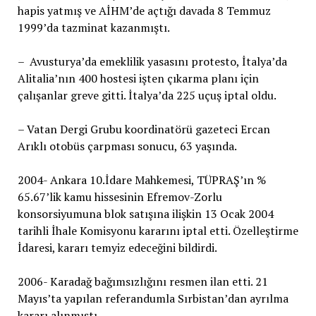
hapis yatmış ve AİHM’de açtığı davada 8 Temmuz
1999’da tazminat kazanmıştı.
– Avusturya’da emeklilik yasasını protesto, İtalya’da
Alitalia’nın 400 hostesi işten çıkarma planı için
çalışanlar greve gitti. İtalya’da 225 uçuş iptal oldu.
– Vatan Dergi Grubu koordinatörü gazeteci Ercan
Arıklı otobüs çarpması sonucu, 63 yaşında.
2004- Ankara 10.İdare Mahkemesi, TÜPRAŞ’ın %
65.67’lik kamu hissesinin Efremov-Zorlu
konsorsiyumuna blok satışına ilişkin 13 Ocak 2004
tarihli İhale Komisyonu kararını iptal etti. Özelleştirme
İdaresi, kararı temyiz edeceğini bildirdi.
2006- Karadağ bağımsızlığını resmen ilan etti. 21
Mayıs’ta yapılan referandumla Sırbistan’dan ayrılma
kararı alınmıştı.