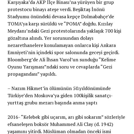
Karşıyaka’da AKP İlçe Binası’na yürüyen bir grup
protestocu binayı ateşe verdi. Beşiktaş İnönü
Stadyumu önündeki devasa kepçe Dolmabahçe’de
TOMA’ya karşı sürüldü ve “POMA” doğdu. Kızılay
Meydanı’ndaki Gezi protestolarında yaklaşık 700 kişi
gözaltına alındı. Yer sorunundan dolayı
nezarethanelere konulamayan onlarca kişi Ankara
Emniyeti’nin içindeki spor salonunda geceyi geçirdi.
Bloomberg’de Ali İhsan Varol’un sunduğu “Kelime
Oyunu Yarışması”ndaki soru ve cevaplarda “Gezi
propagandası” yapıldı.
– Nazım Hikmet’in ölümünün 50.yıldönümünde
Türkiye’den Moskova’ya giden 100kişilik sanatçı-
yurttaş grubu mezarı başında anma yaptı
2016- “Kelebek gibi uçarım, arı gibi sokarım” sözleriyle
efsaneleşen boksör Muhammed Ali Clay (d. 1942)
yaşamını yitirdi. Müslüman olmadan önceki ismi