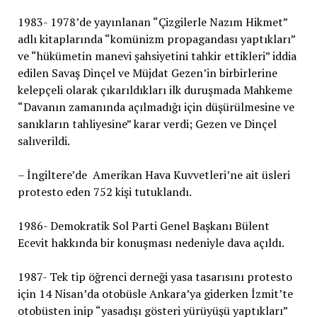
1983- 1978’de yayınlanan “Çizgilerle Nazım Hikmet”
adlı kitaplarında “komünizm propagandası yaptıkları”
ve “hükümetin manevi şahsiyetini tahkir ettikleri” iddia
edilen Savaş Dinçel ve Müjdat Gezen’in birbirlerine
kelepçeli olarak çıkarıldıkları ilk duruşmada Mahkeme
“Davanın zamanında açılmadığı için düşürülmesine ve
sanıkların tahliyesine” karar verdi; Gezen ve Dinçel
salıverildi.
– İngiltere’de Amerikan Hava Kuvvetleri’ne ait üsleri
protesto eden 752 kişi tutuklandı.
1986- Demokratik Sol Parti Genel Başkanı Bülent
Ecevit hakkında bir konuşması nedeniyle dava açıldı.
1987- Tek tip öğrenci derneği yasa tasarısını protesto
için 14 Nisan’da otobüsle Ankara’ya giderken İzmit’te
otobüsten inip “yasadışı gösteri yürüyüşü yaptıkları”