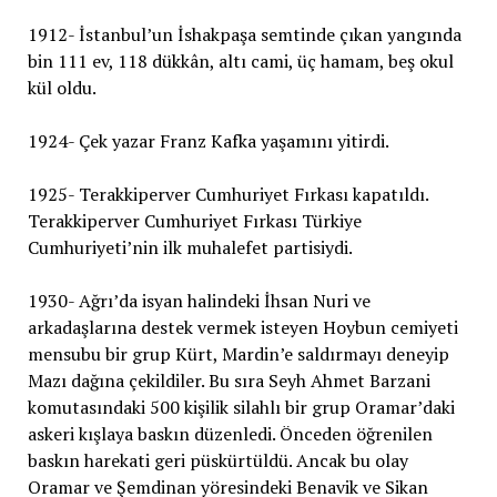
1912- İstanbul’un İshakpaşa semtinde çıkan yangında
bin 111 ev, 118 dükkân, altı cami, üç hamam, beş okul
kül oldu.
1924- Çek yazar Franz Kafka yaşamını yitirdi.
1925- Terakkiperver Cumhuriyet Fırkası kapatıldı.
Terakkiperver Cumhuriyet Fırkası Türkiye
Cumhuriyeti’nin ilk muhalefet partisiydi.
1930- Ağrı’da isyan halindeki İhsan Nuri ve
arkadaşlarına destek vermek isteyen Hoybun cemiyeti
mensubu bir grup Kürt, Mardin’e saldırmayı deneyip
Mazı dağına çekildiler. Bu sıra Seyh Ahmet Barzani
komutasındaki 500 kişilik silahlı bir grup Oramar’daki
askeri kışlaya baskın düzenledi. Önceden öğrenilen
baskın harekati geri püskürtüldü. Ancak bu olay
Oramar ve Şemdinan yöresindeki Benavik ve Sikan