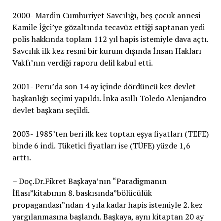
2000- Mardin Cumhuriyet Savcılığı, beş çocuk annesi
Kamile İğci’ye gözaltında tecavüz ettiği saptanan yedi
polis hakkında toplam 112 yıl hapis istemiyle dava açtı.
Savcılık ilk kez resmi bir kurum dışında İnsan Hakları
Vakfı’nın verdiği raporu delil kabul etti.
2001- Peru’da son 14 ay içinde dördüncü kez devlet
başkanlığı seçimi yapıldı. İnka asıllı Toledo Alenjandro
devlet başkanı seçildi.
2003- 1985’ten beri ilk kez toptan eşya fiyatları (TEFE)
binde 6 indi. Tüketici fiyatları ise (TÜFE) yüzde 1,6
arttı.
– Doç.Dr.Fikret Başkaya’nın “Paradigmanın
İflası”kitabının 8. baskısında”bölücülük
propagandası”ndan 4 yıla kadar hapis istemiyle 2. kez
yargılanmasına başlandı. Başkaya, aynı kitaptan 20 ay