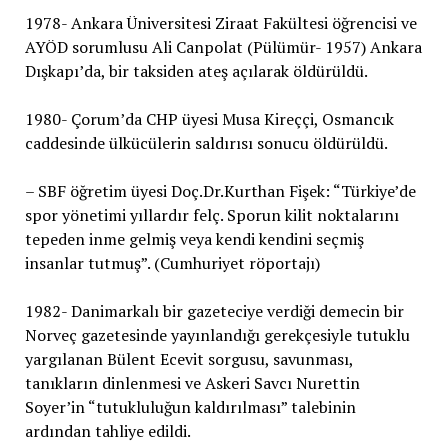
1978- Ankara Üniversitesi Ziraat Fakültesi öğrencisi ve
AYÖD sorumlusu Ali Canpolat (Pülümür- 1957) Ankara
Dışkapı’da, bir taksiden ateş açılarak öldürüldü.
1980- Çorum’da CHP üyesi Musa Kireççi, Osmancık
caddesinde ülkücülerin saldırısı sonucu öldürüldü.
– SBF öğretim üyesi Doç.Dr.Kurthan Fişek: “Türkiye’de
spor yönetimi yıllardır felç. Sporun kilit noktalarını
tepeden inme gelmiş veya kendi kendini seçmiş
insanlar tutmuş”. (Cumhuriyet röportajı)
1982- Danimarkalı bir gazeteciye verdiği demecin bir
Norveç gazetesinde yayınlandığı gerekçesiyle tutuklu
yargılanan Bülent Ecevit sorgusu, savunması,
tanıkların dinlenmesi ve Askeri Savcı Nurettin
Soyer’in “tutukluluğun kaldırılması” talebinin
ardından tahliye edildi.