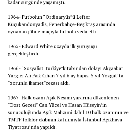
kadar sürgünde yaşamıştı.
1964- Futbolun “Ordinaryüs”ü Lefter
Küçükandonyadis, Fenerbahçe-Beşiktaş arasında
oynanan jübile maçıyla futbola veda etti.
1965- Edward White uzayda ilk yürüyüşü
gerçekleştirdi.
1966- “Sosyalist Türkiye”kitabından dolayı Akçaabat
Yargıcı Ali Faik Cihan 7 yıl 6 ay hapis, 5 yıl Yozgat’ta
“zorunlu ikamet”cezası aldı.
1967- Halk ozanı Aşık Nesimi yararına düzenlenen
“Dost Gecesi” Can Yücel ve Hasan Hüseyin’in
sunuculuğunda Aşık Mahzuni dahil 10 halk ozanının ve
TMTF folklor ekibinin katılımıyla İstanbul Açıkhava
Tiyatrosu’nda yapıldı.