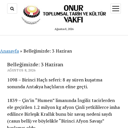
menüy
aç
Ağustos 8, 2026
Anasayfa
»
Belleğimizde: 3 Haziran
Belleğimizde: 3 Haziran
AĞUSTOS 8, 2026
1098 – Birinci Haçlı seferi: 8 ay süren kuşatma
sonunda Antakya haçlıların eline geçti.
1839 – Çin’in “Humen” limanında İngiliz tacirlerden
ele geçirilen 1.2 milyon kg afyon Çinli yetkililerce imha
edilince Birleşik Krallık bunu bir savaş nedeni saydı
(casus belli) ve böylelikle “Birinci Afyon Savaşı”
başlamış oldu.