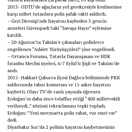
2013- ODTÜ’de ağaçların yol gerekçesiyle kesilmesine
karşı nöbet tutanlara polis şafak vakti saldırdı.
– Gezi Direnişi’nde hayatını kaybeden 3 gencin
anneleri Güvenpark’taki “Savaşa Hayır” eylemine
katıldı.
– 20 Ağustos’ta Taksim’e çıkmaları polislerce
engellenen “Adalet Yürüyüşçüleri” yine engellendi.
– Ortanca Forumu, Tatavla Dayanışması ve HDK
İstanbu Meclisi üyeleri, 6/7 Eylül’ü Şişli ve Taksim’de
andı.
2015- Hakkari Çukurca ilçesi Dağlıca bölümünde PKK
saldırısında tabur komutanı ve 15 asker hayatını
kaybetti. Olayı TV’de canlı yayında öğrenen
Erdoğan’ın daha önce telaffuz ettiği “400 milletvekili
verilseydi..” sözünü tekrarlaması tepki topladı.
Erdoğan: ”Yeni mevzuatta polis rahat, vur emri var”
dedi.
Diyarbakır Sur’da 2 polisin hayatını kaybetmesinin