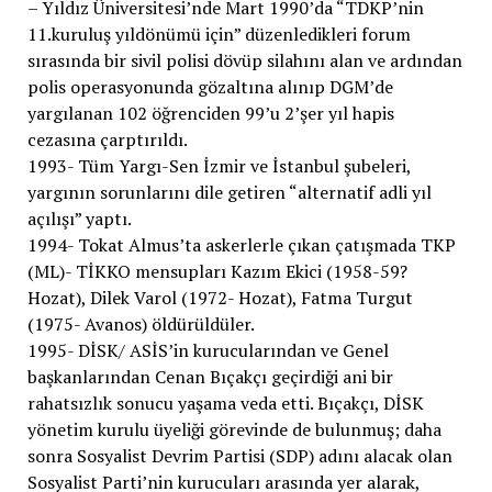
– Yıldız Üniversitesi’nde Mart 1990’da “TDKP’nin
11.kuruluş yıldönümü için” düzenledikleri forum
sırasında bir sivil polisi dövüp silahını alan ve ardından
polis operasyonunda gözaltına alınıp DGM’de
yargılanan 102 öğrenciden 99’u 2’şer yıl hapis
cezasına çarptırıldı.
1993- Tüm Yargı-Sen İzmir ve İstanbul şubeleri,
yargının sorunlarını dile getiren “alternatif adli yıl
açılışı” yaptı.
1994- Tokat Almus’ta askerlerle çıkan çatışmada TKP
(ML)- TİKKO mensupları Kazım Ekici (1958-59?
Hozat), Dilek Varol (1972- Hozat), Fatma Turgut
(1975- Avanos) öldürüldüler.
1995- DİSK/ ASİS’in kurucularından ve Genel
başkanlarından Cenan Bıçakçı geçirdiği ani bir
rahatsızlık sonucu yaşama veda etti. Bıçakçı, DİSK
yönetim kurulu üyeliği görevinde de bulunmuş; daha
sonra Sosyalist Devrim Partisi (SDP) adını alacak olan
Sosyalist Parti’nin kurucuları arasında yer alarak,