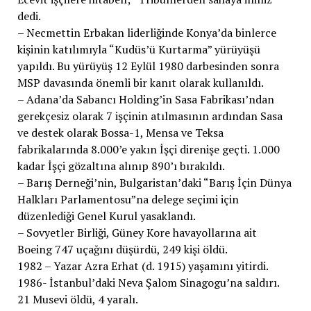
dedi.
– Necmettin Erbakan liderliğinde Konya’da binlerce
kişinin katılımıyla “Kudüs’ü Kurtarma” yürüyüşü
yapıldı. Bu yürüyüş 12 Eylül 1980 darbesinden sonra
MSP davasında önemli bir kanıt olarak kullanıldı.
– Adana’da Sabancı Holding’in Sasa Fabrikası’ndan
gerekçesiz olarak 7 işçinin atılmasının ardından Sasa
ve destek olarak Bossa-1, Mensa ve Teksa
fabrikalarında 8.000’e yakın İşçi direnişe geçti. 1.000
kadar İşçi gözaltına alınıp 890’ı bırakıldı.
– Barış Derneği’nin, Bulgaristan’daki “Barış İçin Dünya
Halkları Parlamentosu”na delege seçimi için
düzenlediği Genel Kurul yasaklandı.
– Sovyetler Birliği, Güney Kore havayollarına ait
Boeing 747 uçağını düşürdü, 249 kişi öldü.
1982 – Yazar Azra Erhat (d. 1915) yaşamını yitirdi.
1986- İstanbul’daki Neva Şalom Sinagogu’na saldırı.
21 Musevi öldü, 4 yaralı.