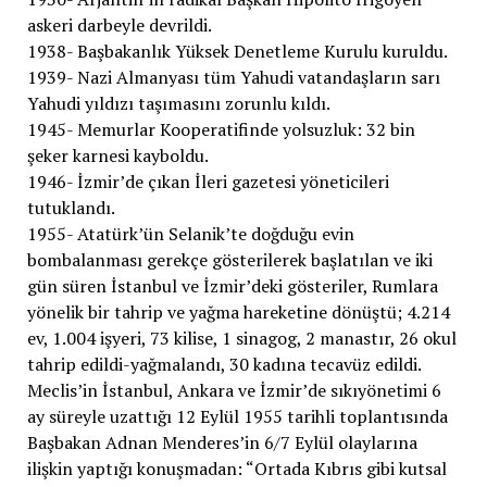
askeri darbeyle devrildi.
1938- Başbakanlık Yüksek Denetleme Kurulu kuruldu.
1939- Nazi Almanyası tüm Yahudi vatandaşların sarı
Yahudi yıldızı taşımasını zorunlu kıldı.
1945- Memurlar Kooperatifinde yolsuzluk: 32 bin
şeker karnesi kayboldu.
1946- İzmir’de çıkan İleri gazetesi yöneticileri
tutuklandı.
1955- Atatürk’ün Selanik’te doğduğu evin
bombalanması gerekçe gösterilerek başlatılan ve iki
gün süren İstanbul ve İzmir’deki gösteriler, Rumlara
yönelik bir tahrip ve yağma hareketine dönüştü; 4.214
ev, 1.004 işyeri, 73 kilise, 1 sinagog, 2 manastır, 26 okul
tahrip edildi-yağmalandı, 30 kadına tecavüz edildi.
Meclis’in İstanbul, Ankara ve İzmir’de sıkıyönetimi 6
ay süreyle uzattığı 12 Eylül 1955 tarihli toplantısında
Başbakan Adnan Menderes’in 6/7 Eylül olaylarına
ilişkin yaptığı konuşmadan: “Ortada Kıbrıs gibi kutsal