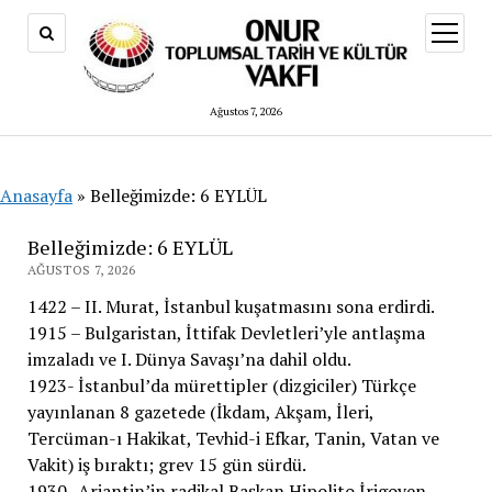
menüy
aç
Ağustos 7, 2026
Anasayfa
»
Belleğimizde: 6 EYLÜL
Belleğimizde: 6 EYLÜL
AĞUSTOS 7, 2026
1422 – II. Murat, İstanbul kuşatmasını sona erdirdi.
1915 – Bulgaristan, İttifak Devletleri’yle antlaşma
imzaladı ve I. Dünya Savaşı’na dahil oldu.
1923- İstanbul’da mürettipler (dizgiciler) Türkçe
yayınlanan 8 gazetede (İkdam, Akşam, İleri,
Tercüman-ı Hakikat, Tevhid-i Efkar, Tanin, Vatan ve
Vakit) iş bıraktı; grev 15 gün sürdü.
1930- Arjantin’in radikal Başkan Hipolito İrigoyen