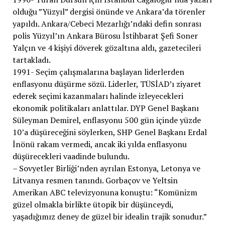
olduğu ”Yüzyıl” dergisi önünde ve Ankara’da törenler
yapıldı. Ankara/Cebeci Mezarlığı’ndaki defin sonrası
polis Yüzyıl’ın Ankara Bürosu İstihbarat Şefi Soner
Yalçın ve 4 kişiyi döverek gözaltına aldı, gazetecileri
tartakladı.
1991- Seçim çalışmalarına başlayan liderlerden
enflasyonu düşürme sözü. Liderler, TÜSİAD’ı ziyaret
ederek seçimi kazanmaları halinde izleyecekleri
ekonomik politikaları anlattılar. DYP Genel Başkanı
Süleyman Demirel, enflasyonu 500 gün içinde yüzde
10’a düşüreceğini söylerken, SHP Genel Başkanı Erdal
İnönü rakam vermedi, ancak iki yılda enflasyonu
düşürecekleri vaadinde bulundu.
– Sovyetler Birliği’nden ayrılan Estonya, Letonya ve
Litvanya resmen tanındı. Gorbaçov ve Yeltsin
Amerikan ABC televizyonuna konuştu: “Komünizm
güzel olmakla birlikte ütopik bir düşünceydi,
yaşadığımız deney de güzel bir idealin trajik sonudur.”