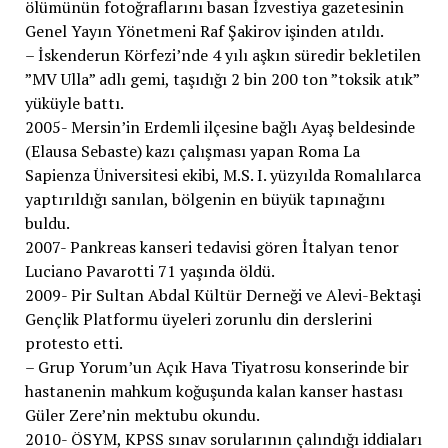
ölümünün fotoğraflarını basan İzvestiya gazetesinin
Genel Yayın Yönetmeni Raf Şakirov işinden atıldı.
– İskenderun Körfezi’nde 4 yılı aşkın süredir bekletilen
”MV Ulla” adlı gemi, taşıdığı 2 bin 200 ton ”toksik atık”
yüküyle battı.
2005- Mersin’in Erdemli ilçesine bağlı Ayaş beldesinde
(Elausa Sebaste) kazı çalışması yapan Roma La
Sapienza Üniversitesi ekibi, M.S. I. yüzyılda Romalılarca
yaptırıldığı sanılan, bölgenin en büyük tapınağını
buldu.
2007- Pankreas kanseri tedavisi gören İtalyan tenor
Luciano Pavarotti 71 yaşında öldü.
2009- Pir Sultan Abdal Kültür Derneği ve Alevi-Bektaşi
Gençlik Platformu üyeleri zorunlu din derslerini
protesto etti.
– Grup Yorum’un Açık Hava Tiyatrosu konserinde bir
hastanenin mahkum koğuşunda kalan kanser hastası
Güler Zere’nin mektubu okundu.
2010- ÖSYM, KPSS sınav sorularının çalındığı iddiaları