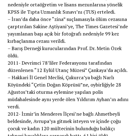
nedeniyle ortaöğretim ve lisans mezunlarına yönelik
KPSS ile Tıpta Uzmanlık Sınavı’nı (TUS) erteledi.
– İran’da daha önce “zina” suçlamasıyla ölüm cezasına
çarptırılan Sakine Aştiyani’ye, The Times Gazetesi’nde
yayımlanan başı açık bir fotoğrafı nedeniyle 99 kez
kırbaçlanma cezası verildi.
– Barış Derneği kurucularından Prof. Dr. Metin Özek
öldü.
2011- Devrimci 78’liler Federasyonu tarafından
düzenlenen “12 Eylül Utanç Müzesi” Çankaya’da açıldı.
– Hakkari İl Genel Meclisi, Çukurca’ya bağlı Narlı
Köyündeki “Çetin Doğan Köprüsü”ne, oybirliğiyle 28
Ağustos’taki oturma eylemine yapılan polis
müdahalesinde aynı yerde ölen Yıldırım Ayhan’ın adını
verdi.
2012- İzmir’in Menderes İlçesi’ne bağlı Ahmetbeyli
beldesinde, Avrupa’ya gitmek isteyen ve içinde çoğu
çocuk ve kadın 120 mültecinin bulunduğu balıkçı
teknesi kayalıklara çarparak battı, 61 kişi öldü.