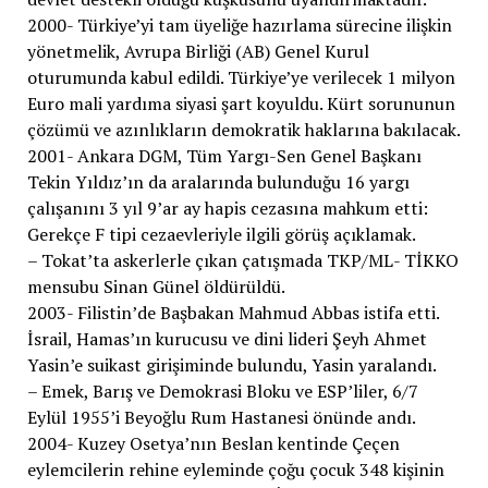
2000- Türkiye’yi tam üyeliğe hazırlama sürecine ilişkin
yönetmelik, Avrupa Birliği (AB) Genel Kurul
oturumunda kabul edildi. Türkiye’ye verilecek 1 milyon
Euro mali yardıma siyasi şart koyuldu. Kürt sorununun
çözümü ve azınlıkların demokratik haklarına bakılacak.
2001- Ankara DGM, Tüm Yargı-Sen Genel Başkanı
Tekin Yıldız’ın da aralarında bulunduğu 16 yargı
çalışanını 3 yıl 9’ar ay hapis cezasına mahkum etti:
Gerekçe F tipi cezaevleriyle ilgili görüş açıklamak.
– Tokat’ta askerlerle çıkan çatışmada TKP/ML- TİKKO
mensubu Sinan Günel öldürüldü.
2003- Filistin’de Başbakan Mahmud Abbas istifa etti.
İsrail, Hamas’ın kurucusu ve dini lideri Şeyh Ahmet
Yasin’e suikast girişiminde bulundu, Yasin yaralandı.
– Emek, Barış ve Demokrasi Bloku ve ESP’liler, 6/7
Eylül 1955’i Beyoğlu Rum Hastanesi önünde andı.
2004- Kuzey Osetya’nın Beslan kentinde Çeçen
eylemcilerin rehine eyleminde çoğu çocuk 348 kişinin