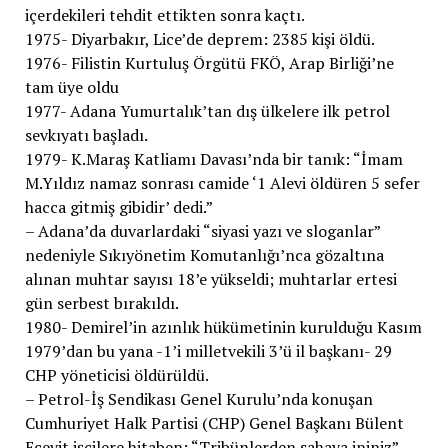
içerdekileri tehdit ettikten sonra kaçtı.
1975- Diyarbakır, Lice’de deprem: 2385 kişi öldü.
1976- Filistin Kurtuluş Örgütü FKÖ, Arap Birliği’ne
tam üye oldu
1977- Adana Yumurtalık’tan dış ülkelere ilk petrol
sevkıyatı başladı.
1979- K.Maraş Katliamı Davası’nda bir tanık: “İmam
M.Yıldız namaz sonrası camide ‘1 Alevi öldüren 5 sefer
hacca gitmiş gibidir’ dedi.”
– Adana’da duvarlardaki “siyasi yazı ve sloganlar”
nedeniyle Sıkıyönetim Komutanlığı’nca gözaltına
alınan muhtar sayısı 18’e yükseldi; muhtarlar ertesi
gün serbest bırakıldı.
1980- Demirel’in azınlık hükümetinin kurulduğu Kasım
1979’dan bu yana -1’i milletvekili 3’ü il başkanı- 29
CHP yöneticisi öldürüldü.
– Petrol-İş Sendikası Genel Kurulu’nda konuşan
Cumhuriyet Halk Partisi (CHP) Genel Başkanı Bülent
Ecevit işçilere hitaben; “Tribünlerden sahaya ininiz”