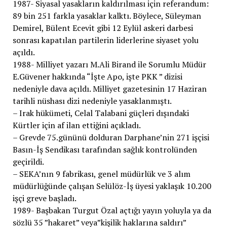
1987- Siyasal yasakların kaldırılması için referandum:
89 bin 251 farkla yasaklar kalktı. Böylece, Süleyman
Demirel, Bülent Ecevit gibi 12 Eylül askeri darbesi
sonrası kapatılan partilerin liderlerine siyaset yolu
açıldı.
1988- Milliyet yazarı M.Ali Birand ile Sorumlu Müdür
E.Güvener hakkında “İşte Apo, işte PKK ” dizisi
nedeniyle dava açıldı. Milliyet gazetesinin 17 Haziran
tarihli nüshası dizi nedeniyle yasaklanmıştı.
– Irak hükümeti, Celal Talabani güçleri dışındaki
Kürtler için af ilan ettiğini açıkladı.
– Grevde 75.gününü dolduran Darphane’nin 271 işçisi
Basın-İş Sendikası tarafından sağlık kontrolünden
geçirildi.
– SEKA’nın 9 fabrikası, genel müdürlük ve 3 alım
müdürlüğünde çalışan Selülöz-İş üyesi yaklaşık 10.200
işçi greve başladı.
1989- Başbakan Turgut Özal açtığı yayın yoluyla ya da
sözlü 35 ”hakaret” veya”kişilik haklarına saldırı”