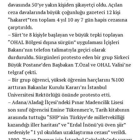
davasında 50’ye yakın kişiden şikayetçi oldu. Açılan
ceza davalarında büyük çoğunluğu gazeteci 12 kişi
“hakaret”ten toplam 4 yıl 10 ay 7 gün hapis cezasına
çarptırıldı.
– Siirt’te 8 kişiyle başlayan ve büyük tepki toplayan
“OHAL Bölgesi dışına sürgün” uygulaması İçişleri
Bakanı’nın telefon talimatıyla geçici olarak
durduruldu. Sürgünleri protesto eden bir grup Sirkeci
Büyük Postane’den Başbakan T.Özal ve OHAL Valisi’ne
telgraf çekti.
– Bir grup öğrenci, yüksek öğrenim harçlarını %100
arttıran Bakanlar Kurulu Kararı’nı İstanbul
Üniversitesi Rektörlüğü önünde protesto etti.
– Adana/Aladağ İlçesi’ndeki Pınar Madencilik Lisesi
son sınıf öğrencisi Emine Tükenmez’e, Tarih kitabının
arasında tuttuğu “SHP’nin Türkiye’de milletvekilliği
kazandığı iller haritası” ve “Erdal İnönü’yü öven şiir”
nedeniyle “1 yıl okuldan uzaklaştırma cezası” verildi.
1990- Turan Dursun için İstanbul Cağaloğlu’nda yazarı