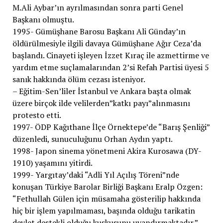
M.Ali Aybar’ın ayrılmasından sonra parti Genel
Başkanı olmuştu.
1995- Gümüşhane Barosu Başkanı Ali Günday’ın
öldürülmesiyle ilgili davaya Gümüşhane Ağır Ceza’da
başlandı. Cinayeti işleyen İzzet Kıraç ile azmettirme ve
yardım etme suçlamalarından 2’si Refah Partisi üyesi 5
sanık hakkında ölüm cezası isteniyor.
– Eğitim-Sen’liler İstanbul ve Ankara başta olmak
üzere birçok ilde velilerden”katkı payı”alınmasını
protesto etti.
1997- ÖDP Kağıthane İlçe Örnektepe’de “Barış Şenliği”
düzenledi, sunuculuğunu Orhan Aydın yaptı.
1998- Japon sinema yönetmeni Akira Kurosawa (DY-
1910) yaşamını yitirdi.
1999- Yargıtay’daki “Adli Yıl Açılış Töreni”nde
konuşan Türkiye Barolar Birliği Başkanı Eralp Özgen:
“Fethullah Gülen için müsamaha gösterilip hakkında
hiç bir işlem yapılmaması, başında olduğu tarikatin
devlet destekli olduğu kuşkusunu uyandırmaktadır.”