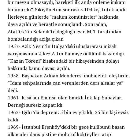
bir mevzu olmasaydı, hareketi ilk anda önleme imkanı
bulunurdu”. Sıkıyönetim sonrası 5.104 kişi tutuklandı.
İlerleyen günlerde “malum komünistler” hakkında
dava açıldı ve beraatle sonuçlandı. Sonradan,
Atatürk’ün Selanik’te doğduğu evin MİT tarafından
bombalandığı açığa çıkan
1957- Aziz Nesin’in İtalya’daki uluslararası mizah
yarışmasında 2. kez Altın Palmiye ödülünü kazandığı
“Kazan Töreni” kitabındaki bir hikayesinden dolayı
hakkında kamu davası açıldı.
1958- Başbakan Adnan Menderes, muhalefeti eleştirdi;
“İdam sehpalarında can verenlerden ders alsalar ya”
dedi.
1961- Kısa adı Eminsu olan Emekli İnkılap Subayları
Derneği süresiz kapatıldı.
1962- Iğdır’da deprem: 5 bin ev yıkıldı, 25 bin kişi evsiz
kaldı.
1969- İstanbul Erenköy’deki bir gece kulübünü basan
ülkücüler dans pistine molotof kokteylleri atıp