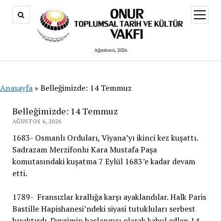
menüy
aç
Ağustos 6, 2026
Anasayfa
»
Belleğimizde: 14 Temmuz
Belleğimizde: 14 Temmuz
AĞUSTOS 6, 2026
1683- Osmanlı Orduları, Viyana’yı ikinci kez kuşattı.
Sadrazam Merzifonlu Kara Mustafa Paşa
komutasındaki kuşatma 7 Eylül 1683’e kadar devam
etti.
1789- Fransızlar krallığa karşı ayaklandılar. Halk Paris
Bastille Hapishanesi’ndeki siyasi tutukluları serbest
bıraktırdı. Devrimin başlangıcı olarak kabul edlen 14