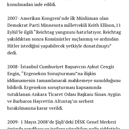
konulmadan iade edildi.
2007- Amerikan Kongresi’nde ilk Müslüman olan
Demokrat Parti Minnesota milletvekili Keith Ellison,11
Eylül’le ilgili “Reichtag yangınını hatırlatıyor. Reichtag
yakıldıktan sonra Komünistler suçlanmış ve ardından
Hitler istediğini yapabilecek yetkiyle donatılmıştı”
dedi.
2008- İstanbul Cumhuriyet Başsavcısı Aykut Cengiz
Engin, “Ergenekon Soruşturması”na ilişkin
iddianamenin tamamlanarak mahkemeye sunulduğunu
bildirdi. Ergenekon soruşturması kapsamında
tutuklanan Ankara Ticaret Odası Başkanı Sinan Aygün
ve Barbaros Hayrettin Altıntaş’ın serbest
bırakılmasına karar verildi.
2009- 1 Mayıs 2008’de Şişli’deki DİSK Genel Merkezi
önünde sendikacı ve işçilere yöneltilen polis şiddetiyle