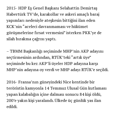
2015- HDP Eş Genel Başkanı Selahattin Demirtaş
Habertürk TV’de, karakollar ve askeri amaçlı baraj
yapımları nedeniyle ateşkesin bittiğini ilan eden
KCK’nin “aceleci davranmaması ve hükümet
görüşmelerine fırsat vermesini” isterken PKK’ye de
silah bırakma çağrısı yaptı.
– TBMM Başkanlığı seçiminde MHP’nin AKP adayını
seçtirmesinin ardından, RTÜK’teki “artık üye”
seçiminde bu kez AKP’li üyeler HDP adayına karşı
MHP’nin adayına oy verdi ve MHP adayı RTÜK’e seçildi.
2016- Fransa’nın güneyindeki Nice kentinde bir
teröristin kamyonla 14 Temmuz Ulusal Gün kutlaması
yapan kalabalığın içine dalması sonucu 84 kişi öldü,
200’e yakın kişi yaralandı. Ülkede üç günlük yas ilan
edildi.