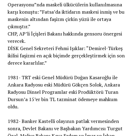
Operasyonu”nda maskeli ülkücülerin kullanılmasına
karşı konuştu: ”Fatsa’da iktidarın maskesi inmiş ve bu
maskenin altından faşizm çirkin yüzü ile ortaya
çıkmıştır.”
CHP, AP’li İçişleri Bakanı hakkında gensoru önergesi
verecek.
DİSK Genel Sekreteri Fehmi Işıklar: “Demirel-Türkeş
ikilisi faşizmi en açık biçimde gerçekleştirmek için son
derece kararlılar.”
1981- TRT eski Genel Müdürü Doğan Kasaroğlu ile
Ankara Radyosu eski Müdürü Gökçen Solok, Ankara
Radyosu Dinsel Programlar eski Prodüktörü Turan
Dursun’a 15’er bin TL tazminat ödemeye mahkum
oldu.
1982- Banker Kastelli olayının patlak vermesinden
sonra, Devlet Bakanı ve Başbakan Yardımcısı Turgut
Özal, Maliye Bakanı Kaya Erdem ve İmar ve İskan