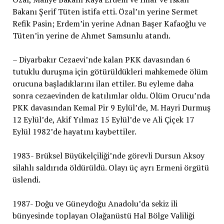
Bakanı Şerif Tüten istifa etti. Özal’ın yerine Sermet
Refik Pasin; Erdem’in yerine Adnan Başer Kafaoğlu ve
Tüten’in yerine de Ahmet Samsunlu atandı.
– Diyarbakır Cezaevi’nde kalan PKK davasından 6
tutuklu duruşma için götürüldükleri mahkemede ölüm
orucuna başladıklarını ilan ettiler. Bu eyleme daha
sonra cezaevinden de katılımlar oldu. Ölüm Orucu’nda
PKK davasından Kemal Pir 9 Eylül’de, M. Hayri Durmuş
12 Eylül’de, Akif Yılmaz 15 Eylül’de ve Ali Çiçek 17
Eylül 1982’de hayatını kaybettiler.
1983- Brüksel Büyükelçiliği’nde görevli Dursun Aksoy
silahlı saldırıda öldürüldü. Olayı üç ayrı Ermeni örgütü
üslendi.
1987- Doğu ve Güneydoğu Anadolu’da sekiz ili
bünyesinde toplayan Olağanüstü Hal Bölge Valiliği