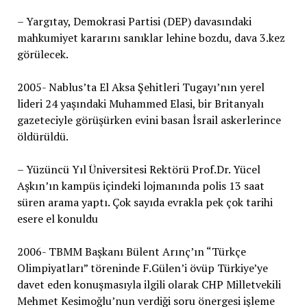
– Yargıtay, Demokrasi Partisi (DEP) davasındaki
mahkumiyet kararını sanıklar lehine bozdu, dava 3.kez
görülecek.
2005- Nablus’ta El Aksa Şehitleri Tugayı’nın yerel
lideri 24 yaşındaki Muhammed Elasi, bir Britanyalı
gazeteciyle görüşürken evini basan İsrail askerlerince
öldürüldü.
– Yüzüncü Yıl Üniversitesi Rektörü Prof.Dr. Yücel
Aşkın’ın kampüs içindeki lojmanında polis 13 saat
süren arama yaptı. Çok sayıda evrakla pek çok tarihi
esere el konuldu
2006- TBMM Başkanı Bülent Arınç’ın “Türkçe
Olimpiyatları” töreninde F.Gülen’i övüp Türkiye’ye
davet eden konuşmasıyla ilgili olarak CHP Milletvekili
Mehmet Kesimoğlu’nun verdiği soru önergesi işleme