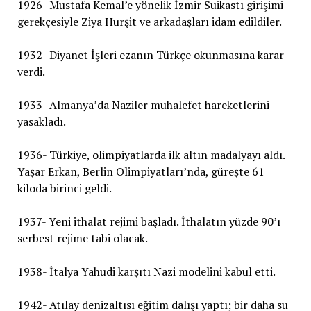
1926- Mustafa Kemal’e yönelik İzmir Suikastı girişimi
gerekçesiyle Ziya Hurşit ve arkadaşları idam edildiler.
1932- Diyanet İşleri ezanın Türkçe okunmasına karar
verdi.
1933- Almanya’da Naziler muhalefet hareketlerini
yasakladı.
1936- Türkiye, olimpiyatlarda ilk altın madalyayı aldı.
Yaşar Erkan, Berlin Olimpiyatları’nda, güreşte 61
kiloda birinci geldi.
1937- Yeni ithalat rejimi başladı. İthalatın yüzde 90’ı
serbest rejime tabi olacak.
1938- İtalya Yahudi karşıtı Nazi modelini kabul etti.
1942- Atılay denizaltısı eğitim dalışı yaptı; bir daha su