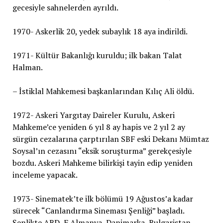
gecesiyle sahnelerden ayrıldı.
1970- Askerlik 20, yedek subaylık 18 aya indirildi.
1971- Kültür Bakanlığı kuruldu; ilk bakan Talat
Halman.
– İstiklal Mahkemesi başkanlarından Kılıç Ali öldü.
1972- Askeri Yargıtay Daireler Kurulu, Askeri
Mahkeme’ce yeniden 6 yıl 8 ay hapis ve 2 yıl 2 ay
sürgün cezalarına çarptırılan SBF eski Dekanı Mümtaz
Soysal’ın cezasını “eksik soruşturma” gerekçesiyle
bozdu. Askeri Mahkeme bilirkişi tayin edip yeniden
inceleme yapacak.
1973- Sinematek’te ilk bölümü 19 Ağustos’a kadar
sürecek “Canlandırma Sineması Şenliği” başladı.
Şenlikte ABD, F.Almanya, Danimarka, Bulgaristan,