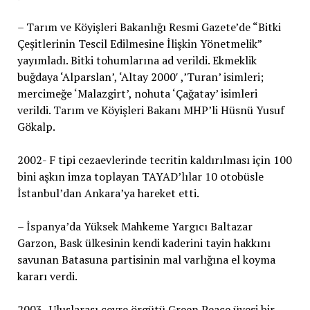
– Tarım ve Köyişleri Bakanlığı Resmi Gazete’de “Bitki
Çeşitlerinin Tescil Edilmesine İlişkin Yönetmelik”
yayımladı. Bitki tohumlarına ad verildi. Ekmeklik
buğdaya ‘Alparslan’, ‘Altay 2000′ ,’Turan’ isimleri;
mercimeğe ‘Malazgirt’, nohuta ‘Çağatay’ isimleri
verildi. Tarım ve Köyişleri Bakanı MHP’li Hüsnü Yusuf
Gökalp.
2002- F tipi cezaevlerinde tecritin kaldırılması için 100
bini aşkın imza toplayan TAYAD’lılar 10 otobüsle
İstanbul’dan Ankara’ya hareket etti.
– İspanya’da Yüksek Mahkeme Yargıcı Baltazar
Garzon, Bask ülkesinin kendi kaderini tayin hakkını
savunan Batasuna partisinin mal varlığına el koyma
kararı verdi.
2003- Uluslarası çevre örgütü Green Peace üyesi bir