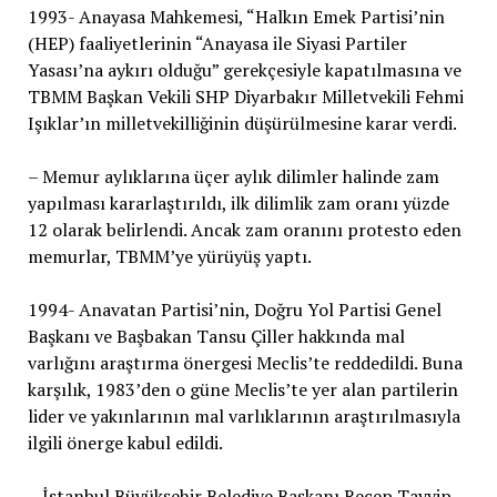
1993- Anayasa Mahkemesi, “Halkın Emek Partisi’nin
(HEP) faaliyetlerinin “Anayasa ile Siyasi Partiler
Yasası’na aykırı olduğu” gerekçesiyle kapatılmasına ve
TBMM Başkan Vekili SHP Diyarbakır Milletvekili Fehmi
Işıklar’ın milletvekilliğinin düşürülmesine karar verdi.
– Memur aylıklarına üçer aylık dilimler halinde zam
yapılması kararlaştırıldı, ilk dilimlik zam oranı yüzde
12 olarak belirlendi. Ancak zam oranını protesto eden
memurlar, TBMM’ye yürüyüş yaptı.
1994- Anavatan Partisi’nin, Doğru Yol Partisi Genel
Başkanı ve Başbakan Tansu Çiller hakkında mal
varlığını araştırma önergesi Meclis’te reddedildi. Buna
karşılık, 1983’den o güne Meclis’te yer alan partilerin
lider ve yakınlarının mal varlıklarının araştırılmasıyla
ilgili önerge kabul edildi.
– İstanbul Büyükşehir Belediye Başkanı Recep Tayyip