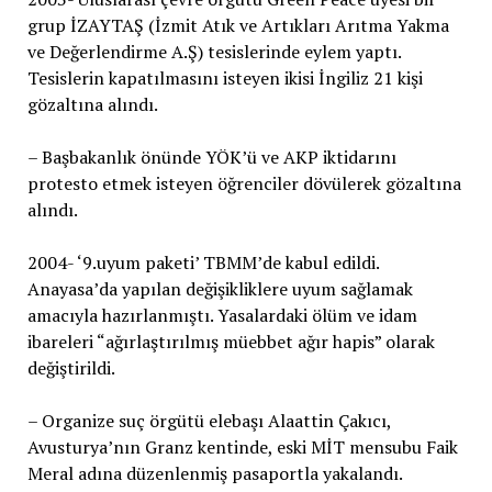
grup İZAYTAŞ (İzmit Atık ve Artıkları Arıtma Yakma
ve Değerlendirme A.Ş) tesislerinde eylem yaptı.
Tesislerin kapatılmasını isteyen ikisi İngiliz 21 kişi
gözaltına alındı.
– Başbakanlık önünde YÖK’ü ve AKP iktidarını
protesto etmek isteyen öğrenciler dövülerek gözaltına
alındı.
2004- ‘9.uyum paketi’ TBMM’de kabul edildi.
Anayasa’da yapılan değişikliklere uyum sağlamak
amacıyla hazırlanmıştı. Yasalardaki ölüm ve idam
ibareleri “ağırlaştırılmış müebbet ağır hapis” olarak
değiştirildi.
– Organize suç örgütü elebaşı Alaattin Çakıcı,
Avusturya’nın Granz kentinde, eski MİT mensubu Faik
Meral adına düzenlenmiş pasaportla yakalandı.