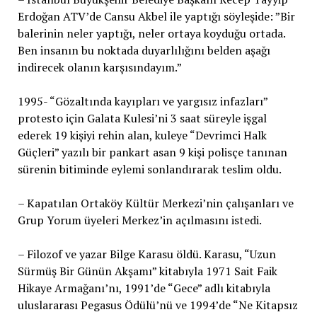
Erdoğan ATV’de Cansu Akbel ile yaptığı söyleşide: ”Bir
balerinin neler yaptığı, neler ortaya koyduğu ortada.
Ben insanın bu noktada duyarlılığını belden aşağı
indirecek olanın karşısındayım.”
1995- “Gözaltında kayıpları ve yargısız infazları”
protesto için Galata Kulesi’ni 3 saat süreyle işgal
ederek 19 kişiyi rehin alan, kuleye “Devrimci Halk
Güçleri” yazılı bir pankart asan 9 kişi polisçe tanınan
sürenin bitiminde eylemi sonlandırarak teslim oldu.
– Kapatılan Ortaköy Kültür Merkezi’nin çalışanları ve
Grup Yorum üyeleri Merkez’in açılmasını istedi.
– Filozof ve yazar Bilge Karasu öldü. Karasu, “Uzun
Sürmüş Bir Günün Akşamı” kitabıyla 1971 Sait Faik
Hikaye Armağanı’nı, 1991’de “Gece” adlı kitabıyla
uluslararası Pegasus Ödülü’nü ve 1994’de “Ne Kitapsız