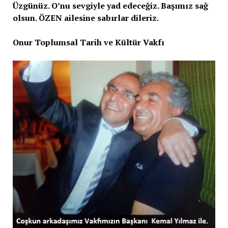
Üzgünüz. O’nu sevgiyle yad edeceğiz. Başımız sağ
olsun. ÖZEN ailesine sabırlar dileriz.
Onur Toplumsal Tarih ve Kültür Vakfı