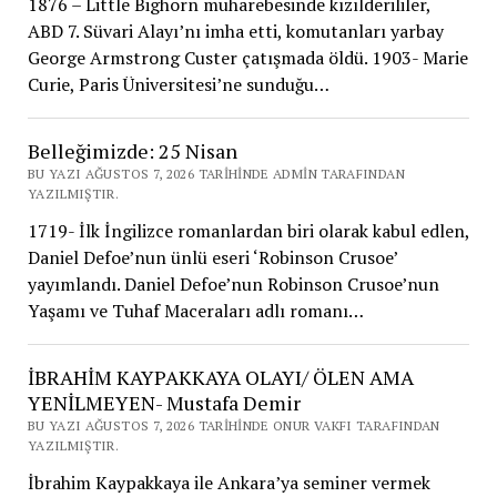
1876 – Little Bighorn muharebesinde kızılderililer,
ABD 7. Süvari Alayı’nı imha etti, komutanları yarbay
George Armstrong Custer çatışmada öldü. 1903- Marie
Curie, Paris Üniversitesi’ne sunduğu…
Belleğimizde: 25 Nisan
BU YAZI AĞUSTOS 7, 2026 TARIHINDE ADMIN TARAFINDAN
YAZILMIŞTIR.
1719- İlk İngilizce romanlardan biri olarak kabul edlen,
Daniel Defoe’nun ünlü eseri ‘Robinson Crusoe’
yayımlandı. Daniel Defoe’nun Robinson Crusoe’nun
Yaşamı ve Tuhaf Maceraları adlı romanı…
İBRAHİM KAYPAKKAYA OLAYI/ ÖLEN AMA
YENİLMEYEN- Mustafa Demir
BU YAZI AĞUSTOS 7, 2026 TARIHINDE ONUR VAKFI TARAFINDAN
YAZILMIŞTIR.
İbrahim Kaypakkaya ile Ankara’ya seminer vermek