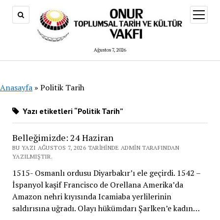
menüy
aç
Ağustos 7, 2026
Anasayfa
»
Politik Tarih
Yazı etiketleri “Politik Tarih”
Belleğimizde: 24 Haziran
BU YAZI AĞUSTOS 7, 2026 TARIHINDE ADMIN TARAFINDAN
YAZILMIŞTIR.
1515- Osmanlı ordusu Diyarbakır’ı ele geçirdi. 1542 –
İspanyol kaşif Francisco de Orellana Amerika’da
Amazon nehri kıyısında Icamiaba yerlilerinin
saldırısına uğradı. Olayı hükümdarı Şarlken’e kadın…