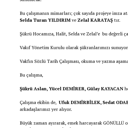
Bu çalışmanın mimarları; çok sayıda projeye imza a
Selda Turan YILDIRIM
ve
Zelal KARATAŞ
tır.
Şükrü Hocamıza, Halit, Selda ve Zelal’e bu değerli ç
Vakıf Yönetim Kurulu olarak şükranlarımızı sunuyor
Vakfın Sözlü Tarih Çalışması, okuma ve yazma aşama
Bu çalışma,
Şükrü Aslan, Yücel DEMİRER, Gülay KAYACAN
ho
Çalışma ekibin de,
Ufuk DEMİRBİLEK, Sedat ODAB
arkadaşlarımız yer alıyor.
Büyük zaman ayırarak, emek harcayarak GÖNÜLLÜ ol