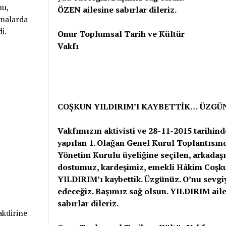
nu,
ÖZEN ailesine sabırlar dileriz.
amalarda
i.
Onur Toplumsal Tarih ve Kültür
Vakfı
COŞKUN YILDIRIM’I KAYBETTİK… ÜZGÜ
Vakfımızın aktivisti ve 28-11-2015 tarihind
yapılan 1. Olağan Genel Kurul Toplantısın
Yönetim Kurulu üyeliğine seçilen, arkadaş
dostumuz, kardeşimiz, emekli Hâkim Coşk
YILDIRIM’ı kaybettik. Üzgünüz. O’nu sevgi
edeceğiz. Başımız sağ olsun. YILDIRIM ail
sabırlar dileriz.
akdirine