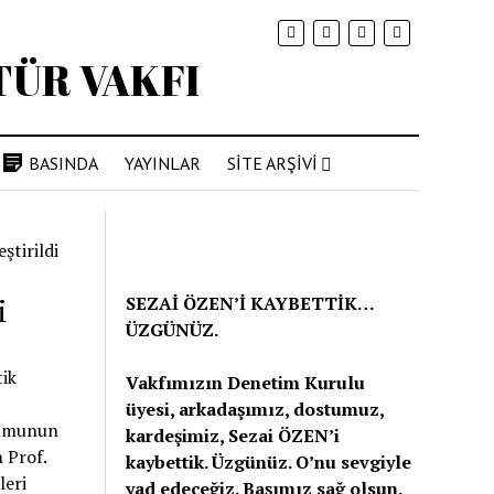
BASINDA
YAYINLAR
SİTE ARŞİVİ
ştirildi
i
SEZAİ ÖZEN’İ KAYBETTİK…
ÜZGÜNÜZ.
tik
Vakfımızın Denetim Kurulu
üyesi, arkadaşımız, dostumuz,
unumunun
kardeşimiz, Sezai ÖZEN’i
 Prof.
kaybettik. Üzgünüz. O’nu sevgiyle
leri
yad edeceğiz. Başımız sağ olsun.