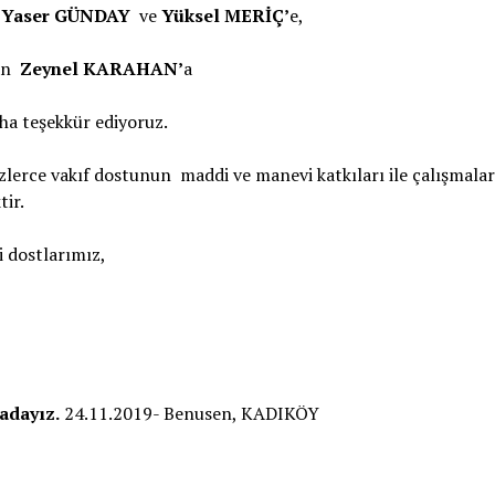
n
Yaser GÜNDAY
ve
Yüksel MERİÇ’
e,
ran
Zeynel KARAHAN’
a
ha teşekkür ediyoruz.
erce vakıf dostunun maddi ve manevi katkıları ile çalışmalar
ir.
 dostlarımız,
radayız.
24.11.2019- Benusen, KADIKÖY