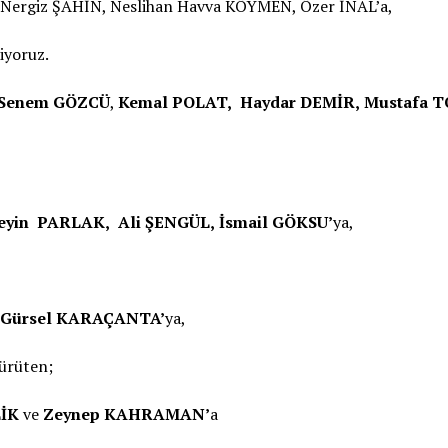
Nergiz ŞAHİN, Neslihan Havva KÖYMEN, Özer İNAL’a,
iyoruz.
Senem GÖZCÜ
,
Kemal POLAT,
Haydar DEMİR,
Mustafa 
eyin PARLAK,
Ali ŞENGÜL,
İsmail GÖKSU’
ya,
 Gürsel KARAÇANTA’
ya,
ürüten;
LİK
ve
Zeynep KAHRAMAN’
a