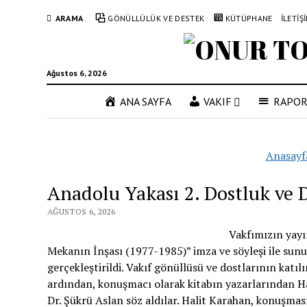
ARAMA
GÖNÜLLÜLÜK VE DESTEK
KÜTÜPHANE
İLETİŞ
Ağustos 6, 2026
ANA SAYFA
VAKIF
RAPO
Anasayf
Anadolu Yakası 2. Dostluk ve D
AĞUSTOS 6, 2026
Vakfımızın yayın
Mekanın İnşası (1977-1985)” imza ve söyleşi ile su
gerçekleştirildi. Vakıf gönüllüsü ve dostlarının kat
ardından, konuşmacı olarak kitabın yazarlarından H
Dr. Şükrü Aslan söz aldılar. Halit Karahan, konuşmas